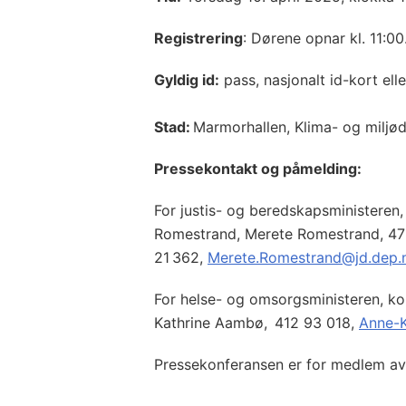
Registrering
: Dørene opnar kl. 11:0
Gyldig id:
pass, nasjonalt id-kort elle
Stad:
Marmorhallen, Klima- og miljø
Pressekontakt
og påmelding
:
For justis- og beredskapsministere
Romestrand, Merete Romestrand, 4
21 362,
Merete.Romestrand@jd.dep.
For helse- og omsorgsministeren, 
Kathrine Aambø, 412 93 018,
Anne-
Pressekonferansen er for medlem a