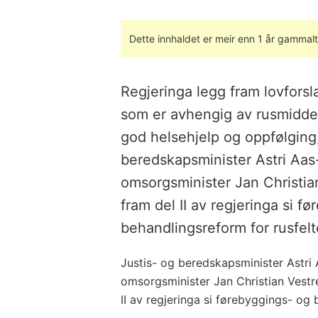
Dette innhaldet er meir enn 1 år gammalt
Regjeringa legg fram lovforsla
som er avhengig av rusmiddel
god helsehjelp og oppfølging, 
beredskapsminister Astri Aa
omsorgsminister Jan Christian
fram del II av regjeringa si f
behandlingsreform for rusfelt
Justis- og beredskapsminister Astr
omsorgsminister Jan Christian Vestre
II av regjeringa si førebyggings- og 