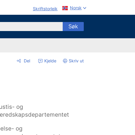
Norsk
Skriftstorleik
Søk
Del
Kjelde
Skriv ut
ustis- og
eredskapsdepartementet
else- og