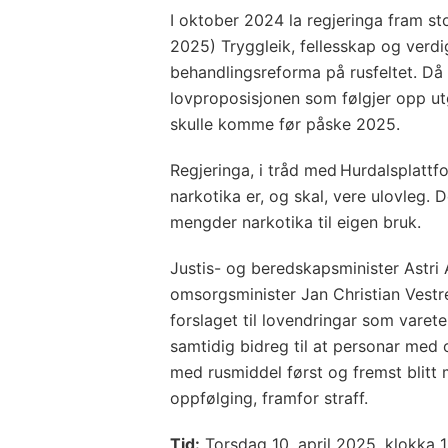
I oktober 2024 la regjeringa fram st
2025) Tryggleik, fellesskap og verdi
behandlingsreforma på rusfeltet. Då
lovproposisjonen som følgjer opp ut
skulle komme før påske 2025.
Regjeringa, i tråd med Hurdalsplattfor
narkotika er, og skal, vere ulovleg. 
mengder narkotika til eigen bruk.
Justis- og beredskapsminister Astri
omsorgsminister Jan Christian Vestre 
forslaget til lovendringar som vare
samtidig bidreg til at personar med
med rusmiddel først og fremst blitt
oppfølging, framfor straff.
Tid:
Torsdag 10. april 2025, klokka 