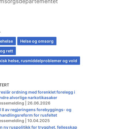
msorgsdepartementet
A
kehelse
Helse og omsorg
og rett
kisk helse, rusmiddelproblemer og vold
TERT
reslår ordning med forenklet forelegg i
ndre alvorlige narkotikasaker
essemelding | 26.06.2026
l II av regjeringens forebyggings- og
handlingsreform for rusfeltet
essemelding | 10.04.2025
En ny ruspolitikk for trygghet, fellesskap