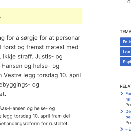
o
.
TEM
g for å sørgje for at personar
Fol
 først og fremst møtest med
Lov 
ikkje straff. Justis- og
Psy
s-Hansen og helse- og
 Vestre legg torsdag 10. april
ørebyggings- og
RELA
et.
Fo
mi
Pr
i Aas-Hansen og helse- og
De
 legg torsdag 10. april fram del
be
Pr
behandlingsreform for rusfeltet.
– 