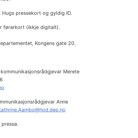
0. Hugs pressekort og gyldig ID.
r førarkort (ikkje digitalt).
departementet, Kongens gate 20.
n, kommunikasjonsrådgjevar Merete
76
no
kommunikasjonsrådgjevar Anne
Kathrine.Aambo@hod.dep.no
v pressa.