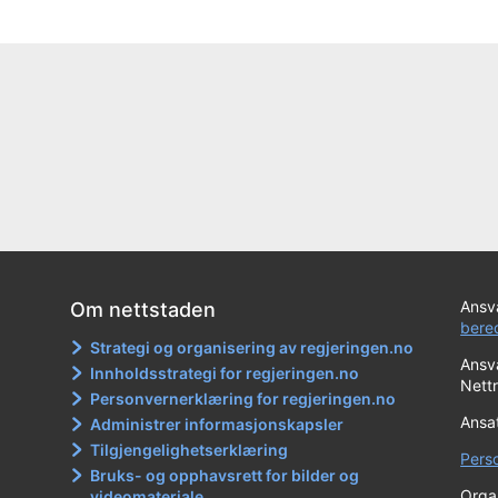
Ansva
Om nettstaden
bere
Strategi og organisering av regjeringen.no
Ansva
Innholdsstrategi for regjeringen.no
Nett
Personvernerklæring for regjeringen.no
Ansat
Administrer informasjonskapsler
Tilgjengelighetserklæring
Pers
Bruks- og opphavsrett for bilder og
Orga
videomateriale