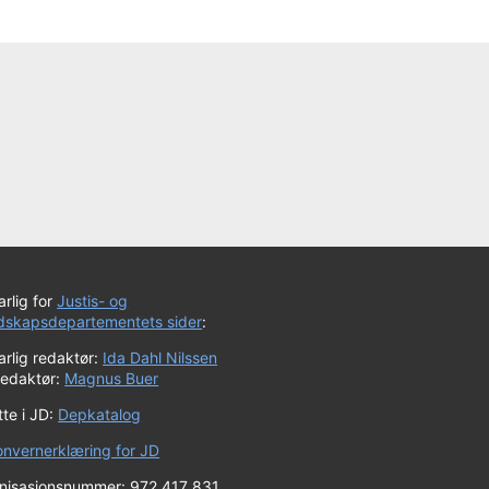
rlig for
Justis- og
dskapsdepartementets sider
:
rlig redaktør:
Ida Dahl Nilssen
redaktør:
Magnus Buer
te i JD:
Depkatalog
onvernerklæring for JD
nisasjonsnummer: 972 417 831