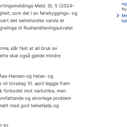
og
ortingsmeldinga Meld. St. 5 (2024–
Ny
gheit, som del I av førebyggings- og
Me
 vart det samstundes varsla at
fe
greiinga til Rushandhevingsutvalet
ma, slår fast at all bruk av
Dette skal også gjelde mindre
 Aas-Hansen og helse- og
vil torsdag 10. april leggje fram
tek forbodet mot narkotika, men
 omfattande og alvorlege problem
 møtt med god helsehjelp og
11.30.