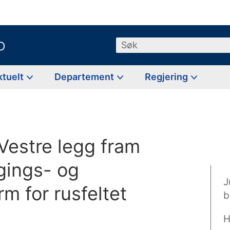
o
Søk
ktuelt
Departement
Regjering
estre legg fram
ggings- og
J
m for rusfeltet
b
H