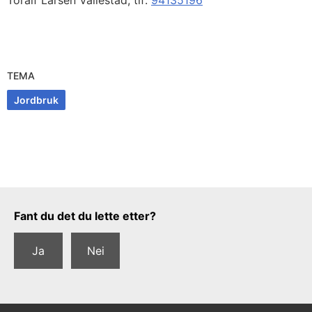
Toralf Larsen Vallestad, tlf:
94135196
TEMA
Jordbruk
Tilbakemeldingsskjema
Fant du det du lette etter?
Ja
Nei