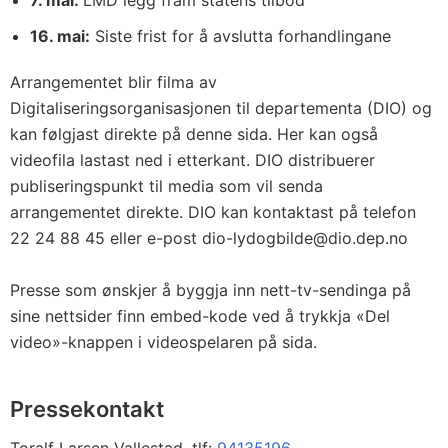
7. mai:
LMD legg fram statens tilbod
16. mai:
Siste frist for å avslutta forhandlingane
Arrangementet blir filma av
Digitaliseringsorganisasjonen til departementa (DIO) og
kan følgjast direkte på denne sida. Her kan også
videofila lastast ned i etterkant. DIO distribuerer
publiseringspunkt til media som vil senda
arrangementet direkte. DIO kan kontaktast på telefon
22 24 88 45 eller e-post dio-lydogbilde@dio.dep.no
Presse som ønskjer å byggja inn nett-tv-sendinga på
sine nettsider finn embed-kode ved å trykkja «Del
video»-knappen i videospelaren på sida.
Pressekontakt