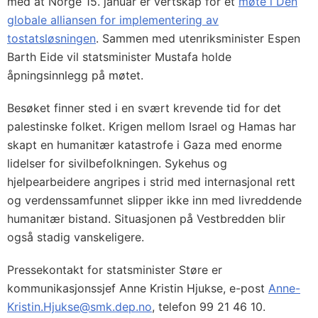
med at Norge 15. januar er vertskap for et
møte i Den
globale alliansen for implementering av
tostatsløsningen
. Sammen med utenriksminister Espen
Barth Eide vil statsminister Mustafa holde
åpningsinnlegg på møtet.
Besøket finner sted i en svært krevende tid for det
palestinske folket. Krigen mellom Israel og Hamas har
skapt en humanitær katastrofe i Gaza med enorme
lidelser for sivilbefolkningen. Sykehus og
hjelpearbeidere angripes i strid med internasjonal rett
og verdenssamfunnet slipper ikke inn med livreddende
humanitær bistand. Situasjonen på Vestbredden blir
også stadig vanskeligere.
Pressekontakt for statsminister Støre er
kommunikasjonssjef Anne Kristin Hjukse, e-post
Anne-
Kristin.Hjukse@smk.dep.no
, telefon 99 21 46 10.