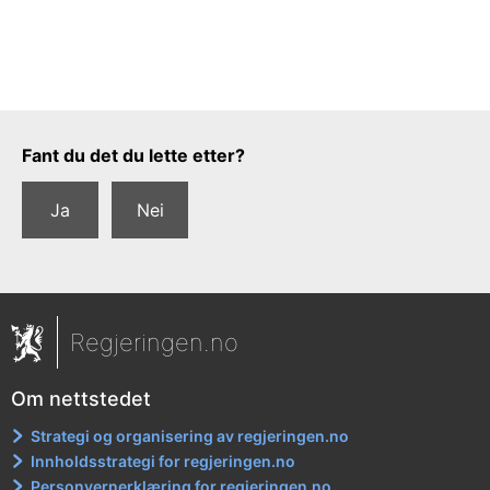
Tilbakemeldingsskjema
Fant du det du lette etter?
Ja
Nei
Regjeringen.no
Om nettstedet
Strategi og organisering av regjeringen.no
Innholdsstrategi for regjeringen.no
Personvernerklæring for regjeringen.no