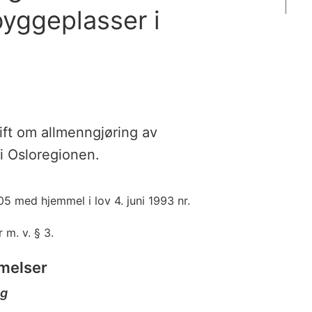
 byggeplasser i
ift om allmenngjøring av
 i Osloregionen.
05 med hjemmel i lov 4. juni 1993 nr.
 m. v. § 3.
mmelser
ng