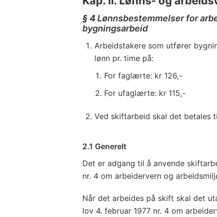
Kap. II. Lønns- og arbeids
§ 4
Lønnsbestemmelser for
arb
bygningsarbeid
Arbeidstakere som utfører bygning
lønn pr. time på:
For faglærte: kr 126,-
For ufaglærte: kr 115,-
Ved skiftarbeid skal det betales t
2.1 Generelt
Det er adgang til å anvende skiftarb
nr. 4 om arbeidervern og arbeidsmilj
Når det arbeides på skift skal det ut
lov 4. februar 1977 nr. 4 om arbeide