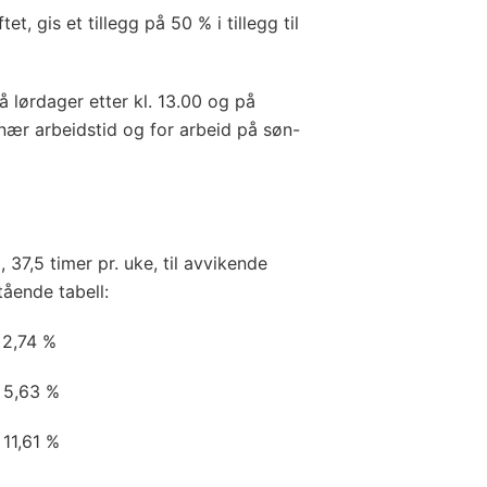
et, gis et tillegg på 50 % i tillegg til
å lørdager etter kl. 13.00 og på
inær arbeidstid og for arbeid på søn-
37,5 timer pr. uke, til avvikende
ående tabell:
2,74 %
5,63 %
11,61 %