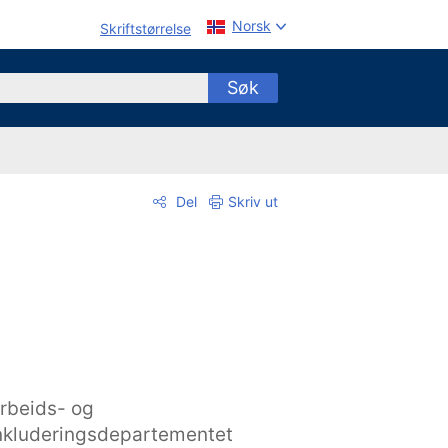
Norsk
Skriftstørrelse
Søk
Del
Skriv ut
rbeids- og
nkluderingsdepartementet