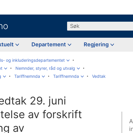
no
Søk
ktuelt
Departement
Regjering
ds- og inkluderingsdepartementet
et
Nemnder, styrer, råd og utvalg
g
Tariffnemnda
Tariffnemnda
Vedtak
dtak 29. juni
else av forskrift
A
ng av
i