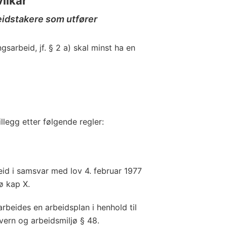
vilkår
eidstakere som utfører
sarbeid, jf. § 2 a) skal minst ha en
illegg etter følgende regler:
eid i samsvar med lov 4. februar 1977
ø kap X.
arbeides en arbeidsplan i henhold til
rvern og arbeidsmiljø § 48.