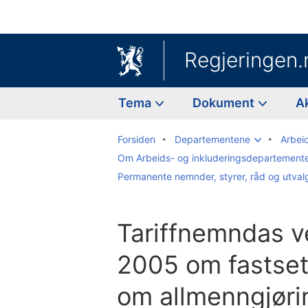
Regjeringen.
Tema
Dokument
A
Forsiden
Departementene
Arbei
Om Arbeids- og inkluderingsdepartement
Permanente nemnder, styrer, råd og utval
Tariffnemndas ve
2005 om fastsett
om allmenngjøri