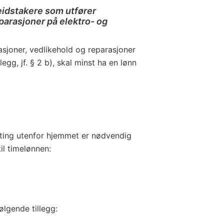
idstakere som utfører
eparasjoner på elektro- og
asjoner, vedlikehold og reparasjoner
gg, jf. § 2 b), skal minst ha en lønn
ting utenfor hjemmet er nødvendig
til timelønnen:
ølgende tillegg: