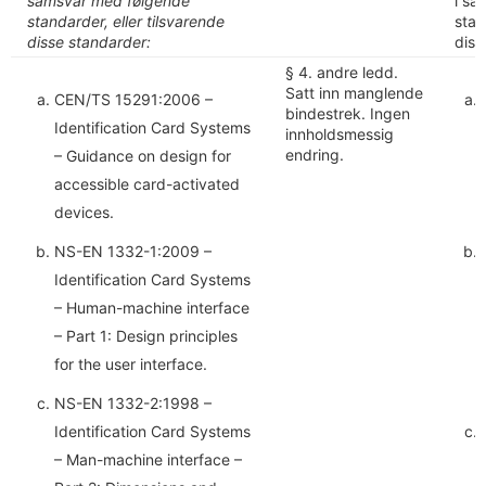
samsvar med følgende
i sa
standarder, eller tilsvarende
stan
disse standarder:
diss
§ 4. andre ledd.
Satt inn manglende
CEN/TS 15291:2006 –
bindestrek. Ingen
Identification Card Systems
innholdsmessig
endring.
– Guidance on design for
accessible card-activated
devices.
NS-EN 1332-1:2009 –
Identification Card Systems
– Human-machine interface
– Part 1: Design principles
for the user interface.
NS-EN 1332-2:1998 –
Identification Card Systems
– Man-machine interface –