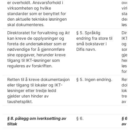
er overholdt. Ansvarsforhold i
over
virksomheten og hvilke
virk
standarder som er benyttet for
stan
den aktuelle tekniske løsningen
den 
skal dokumenteres.
løsn
Direktoratet for forvaltning og
ikt
§ 5. Språklig
Dire
kan kreve de opplysninger og
endring fra store til
IKT 
foreta de undersøkelser som er
små bokstaver i
og f
nødvendige for å gjennomføre
Difis navn.
som 
sine oppgaver, herunder kreve
gjen
tilgang til IKT-løsninger som
heru
reguleres av forskriften.
løsn
fors
Retten til å kreve dokumentasjon
§ 5. Ingen endring.
Rett
eller tilgang til lokaler og IKT-
doku
løsninger etter tredje ledd
loka
gjelder uten hinder av
tred
taushetsplikt.
av t
§ 8. pålegg om iverksetting av
§ 6.
§ 6.
tiltak
av t