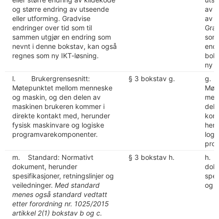
og større endring av utseende
av k
eller utforming. Gradvise
av u
endringer over tid som til
Grad
sammen utgjør en endring som
som 
nevnt i denne bokstav, kan også
endr
regnes som ny IKT-løsning.
boks
ny I
l. Brukergrensesnitt:
§ 3 bokstav g.
g. 
Møtepunktet mellom menneske
Møt
og maskin, og den delen av
men
maskinen brukeren kommer i
dele
direkte kontakt med, herunder
komm
fysisk maskinvare og logiske
heru
programvarekomponenter.
logi
pro
m. Standard: Normativt
§ 3 bokstav h.
h. 
dokument, herunder
dok
spesifikasjoner, retningslinjer og
spes
veiledninger.
Med standard
og v
menes også standard vedtatt
etter forordning nr. 1025/2015
artikkel 2(1) bokstav b og c.