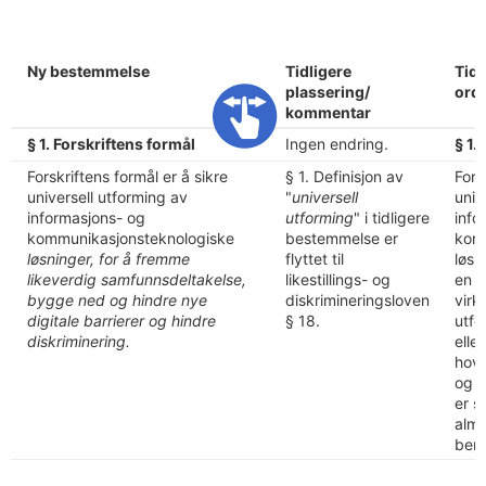
Ny bestemmelse
Tidligere
Tid
plassering/
ord
kommentar
§ 1. Forskriftens formål
Ingen endring.
§ 1.
Forskriftens formål er å sikre
§ 1. Definisjon av
Fors
universell utforming av
"
universell
univ
informasjons- og
utforming
" i tidligere
info
kommunikasjonsteknologiske
bestemmelse er
kom
løsninger, for å fremme
flyttet til
løsn
likeverdig samfunnsdeltakelse,
likestillings- og
en u
bygge ned og hindre nye
diskrimineringsloven
virk
digitale barrierer og hindre
§ 18.
utfo
diskriminering.
elle
hove
og 
er s
almi
beny