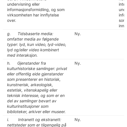
undervisning eller
inte
informasjonsformidling, og som
unde
virksomheten har innflytelse
info
over.
som 
innf
g. Tidsbaserte media:
Ny.
omfatter media av følgende
typer: lyd, kun video, lyd-video,
lyd og/eller video kombinert
med interaksjon.
h. Gjenstander fra
Ny.
kulturhistoriske samlinger: privat
eller offentlig eide gjenstander
som presenterer en historisk,
kunstnerisk, arkeologisk,
estetisk, vitenskapelig eller
teknisk interesse, og som er en
del av samlinger bevart av
kulturinstitusjoner som
biblioteker, arkiver eller museer.
i. Intranett og ekstranett:
Ny.
nettsteder som er tilgengelig på