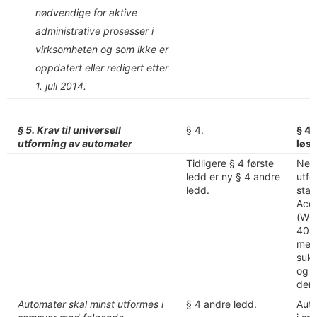
nødvendige for aktive
administrative prosesser i
virksomheten og som ikke er
oppdatert eller redigert etter
1. juli 2014.
§ 5. Krav til universell
§ 4.
§ 4.
utforming av automater
løs
Tidligere § 4 første
Nett
ledd er ny § 4 andre
utfo
ledd.
sta
Acce
(WC
4050
med 
suks
og 1
denn
Automater skal minst utformes i
§ 4 andre ledd.
Auto