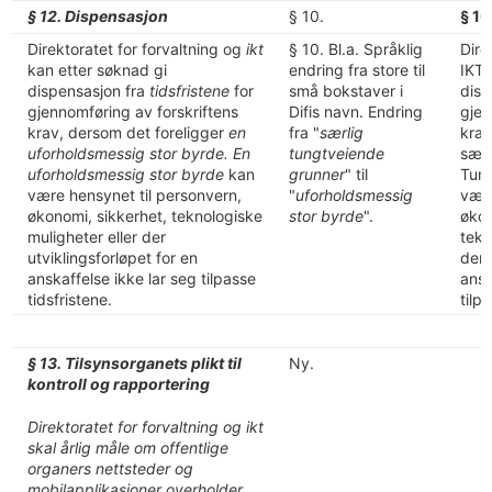
§ 12. Dispensasjon
§ 10.
§ 10
Direktoratet for forvaltning og
ikt
§ 10. Bl.a. Språklig
Dire
kan etter søknad gi
endring fra store til
IKT 
dispensasjon fra
tidsfristene
for
små bokstaver i
disp
gjennomføring av forskriftens
Difis navn. Endring
gjen
krav, dersom det foreligger
en
fra "
særlig
krav
uforholdsmessig stor byrde. En
tungtveiende
særl
uforholdsmessig stor byrde
kan
grunner
" til
Tung
være hensynet til personvern,
"
uforholdsmessig
være
økonomi, sikkerhet, teknologiske
stor byrde
".
økon
muligheter eller der
tekn
utviklingsforløpet for en
der 
anskaffelse ikke lar seg tilpasse
ansk
tidsfristene.
tilp
§ 13. Tilsynsorganets plikt til
Ny.
kontroll og rapportering
Direktoratet for forvaltning og ikt
skal årlig måle om offentlige
organers nettsteder og
mobilapplikasjoner overholder