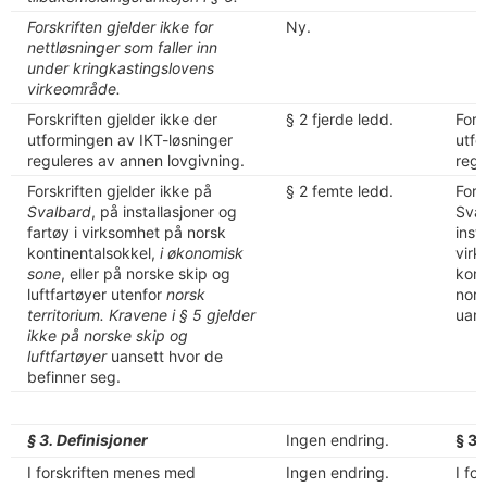
Forskriften gjelder ikke for
Ny.
nettløsninger som faller inn
under kringkastingslovens
virkeområde.
Forskriften gjelder ikke der
§ 2 fjerde ledd.
Fors
utformingen av IKT-løsninger
utfo
reguleres av annen lovgivning.
regu
Forskriften gjelder ikke på
§ 2 femte ledd.
Fors
Svalbard
, på installasjoner og
Sval
fartøy i virksomhet på norsk
inst
kontinentalsokkel,
i økonomisk
virk
sone
, eller på norske skip og
kont
luftfartøyer utenfor
norsk
nors
territorium. Kravene i § 5 gjelder
uans
ikke på norske skip og
luftfartøyer
uansett hvor de
befinner seg.
§ 3. Definisjoner
Ingen endring.
§ 3.
I forskriften menes med
Ingen endring.
I fo