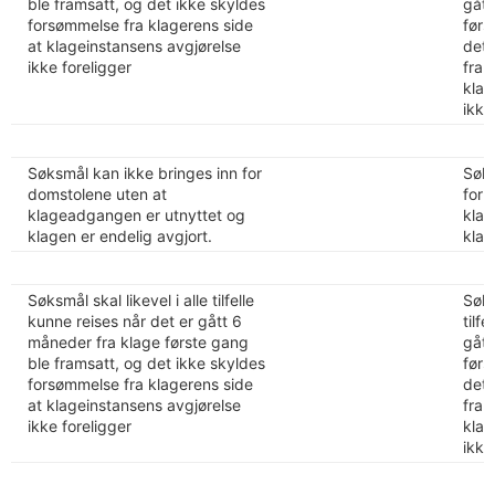
ble framsatt, og det ikke skyldes
gått
forsømmelse fra klagerens side
førs
at klageinstansens avgjørelse
det 
ikke foreligger
fra 
klag
ikke
Søksmål kan ikke bringes inn for
Søks
domstolene uten at
for 
klageadgangen er utnyttet og
klag
klagen er endelig avgjort.
klag
Søksmål skal likevel i alle tilfelle
Søks
kunne reises når det er gått 6
tilf
måneder fra klage første gang
gått
ble framsatt, og det ikke skyldes
førs
forsømmelse fra klagerens side
det 
at klageinstansens avgjørelse
fra 
ikke foreligger
klag
ikke