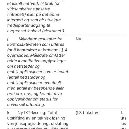
et lokalt nettverk til bruk for
virksomhetens ansatte
(intranett) eller på det åpne
internett og som gir utvalgte
tredjeparter adgang til
avgrenset innhold (ekstranett).
j. Måledata: resultater fra
Ny.
kontrollaktiviteten som utføres
for å kontrollere at kravene i § 4
overholdes. Måledata omfatter
både kvantitative opplysninger
om nettsteder og
mobilapplikasjoner som er testet
(antall nettsteder og
mobilapplikasjoner eventuelt
med antall av besøkende eller
brukere, mv.) og kvantitative
opplysninger om status for
universell utforming.
k. Ny IKT-løsning: Total
§ 3 bokstav f.
f. 
utskifting av en teknisk løsning,
utsk
versjonsoppgradering, utskifting
løsn
eller større endring av kildekode
utsk