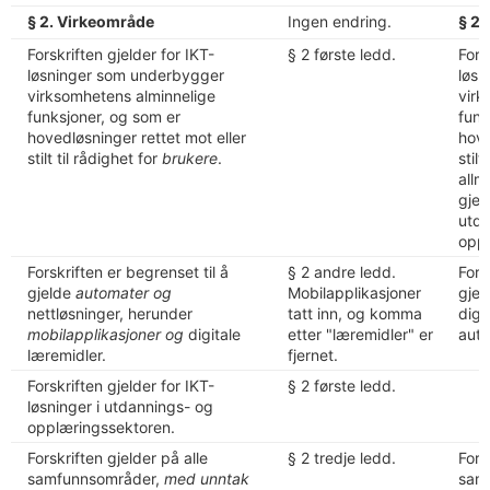
§ 2. Virkeområde
Ingen endring.
§ 2.
Forskriften gjelder for IKT-
§ 2 første ledd.
Fors
løsninger som underbygger
løsn
virksomhetens alminnelige
virk
funksjoner, og som er
funk
hovedløsninger rettet mot eller
hove
stilt til rådighet for
brukere
.
stilt
allm
gjel
utda
oppl
Forskriften er begrenset til å
§ 2 andre ledd.
Fors
gjelde
automater og
Mobilapplikasjoner
gjel
nettløsninger, herunder
tatt inn, og komma
digi
mobilapplikasjoner og
digitale
etter "læremidler" er
auto
læremidler.
fjernet.
Forskriften gjelder for IKT-
§ 2 første ledd.
løsninger i utdannings- og
opplæringssektoren.
Forskriften gjelder på alle
§ 2 tredje ledd.
Fors
samfunnsområder,
med unntak
sam