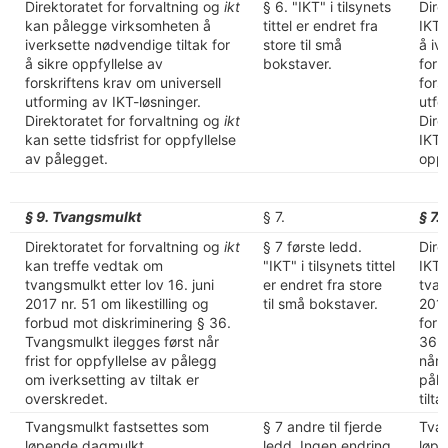
Direktoratet for forvaltning og
ikt
§ 6. "IKT" i tilsynets
Dire
kan pålegge virksomheten å
tittel er endret fra
IKT 
iverksette nødvendige tiltak for
store til små
å iv
å sikre oppfyllelse av
bokstaver.
for 
forskriftens krav om universell
fors
utforming av IKT-løsninger.
utfo
Direktoratet for forvaltning og
ikt
Dire
kan sette tidsfrist for oppfyllelse
IKT 
av pålegget.
oppf
§ 9. Tvangsmulkt
§ 7.
§ 7.
Direktoratet for forvaltning og
ikt
§ 7 første ledd.
Dire
kan treffe vedtak om
"IKT" i tilsynets tittel
IKT 
tvangsmulkt etter lov 16. juni
er endret fra store
tvan
2017 nr. 51 om likestilling og
til små bokstaver.
2017
forbud mot diskriminering § 36.
forb
Tvangsmulkt ilegges først når
36. 
frist for oppfyllelse av pålegg
når 
om iverksetting av tiltak er
påle
overskredet.
tilt
Tvangsmulkt fastsettes som
§ 7 andre til fjerde
Tvan
løpende dagmulkt.
ledd. Ingen endring
løpe