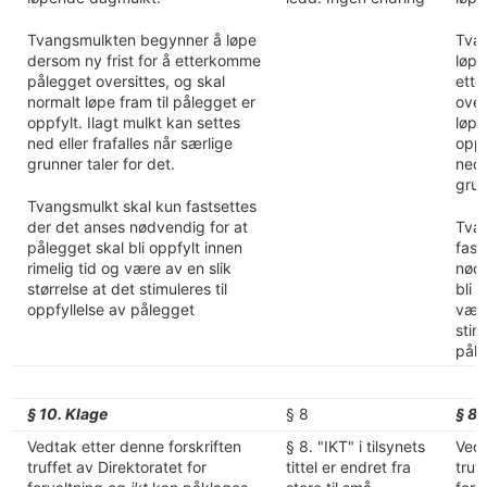
Tvangsmulkten begynner å løpe
Tva
dersom ny frist for å etterkomme
løpe
pålegget oversittes, og skal
ett
normalt løpe fram til pålegget er
over
oppfylt. Ilagt mulkt kan settes
løpe
ned eller frafalles når særlige
oppf
grunner taler for det.
ned 
grun
Tvangsmulkt skal kun fastsettes
der det anses nødvendig for at
Tvan
pålegget skal bli oppfylt innen
fast
rimelig tid og være av en slik
nødv
størrelse at det stimuleres til
bli 
oppfyllelse av pålegget
være
stim
pål
§ 10. Klage
§ 8
§ 8.
Vedtak etter denne forskriften
§ 8. "IKT" i tilsynets
Vedt
truffet av Direktoratet for
tittel er endret fra
truf