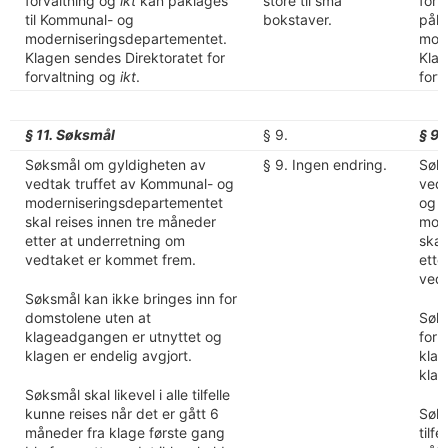
forvaltning og
ikt
kan påklages
store til små
forv
til Kommunal- og
bokstaver.
påkl
moderniseringsdepartementet.
mode
Klagen sendes Direktoratet for
Klag
forvaltning og
ikt
.
forv
§ 11. Søksmål
§ 9.
§ 9.
Søksmål om gyldigheten av
§ 9. Ingen endring.
Søks
vedtak truffet av Kommunal- og
vedt
moderniseringsdepartementet
og
skal reises innen tre måneder
mod
etter at underretning om
skal
vedtaket er kommet frem.
ette
vedt
Søksmål kan ikke bringes inn for
domstolene uten at
Søks
klageadgangen er utnyttet og
for 
klagen er endelig avgjort.
klag
klag
Søksmål skal likevel i alle tilfelle
kunne reises når det er gått 6
Søks
måneder fra klage første gang
tilf