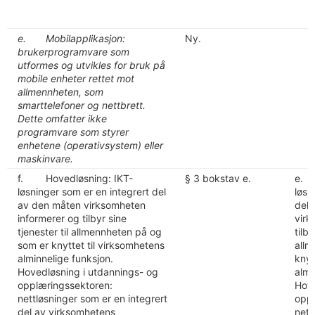
e. Mobilapplikasjon:
Ny.
brukerprogramvare som
utformes og utvikles for bruk på
mobile enheter rettet mot
allmennheten, som
smarttelefoner og nettbrett.
Dette omfatter ikke
programvare som styrer
enhetene (operativsystem) eller
maskinvare.
f. Hovedløsning: IKT-
§ 3 bokstav e.
e. 
løsninger som er en integrert del
løsn
av den måten virksomheten
del 
informerer og tilbyr sine
virk
tjenester til allmennheten på og
tilby
som er knyttet til virksomhetens
allm
alminnelige funksjon.
knyt
Hovedløsning i utdannings- og
almi
opplæringssektoren:
Hove
nettløsninger som er en integrert
oppl
del av virksomhetens
nett