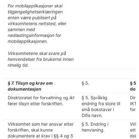
For mobilapplikasjoner skal
tilgjengelighetserklæringen
enten være publisert på
virksomhetens nettsted, eller
sammen med
nedlastingsinformasjon for
mobilapplikasjonen.
Virksomhetene skal svare på
henvendelser fra brukerne innen
rimelig tid.
§ 7. Tilsyn og krav om
§ 5.
§ 5.
dokumentasjon
dok
Direktoratet for forvaltning og
ikt
§ 5. Språklig
Dire
fører tilsyn etter forskriften.
endring fra store til
IKT 
små bokstaver i
fors
Difis navn.
Virksomhet som har ansvar etter
§ 5. Endring i
Virk
forskriften, skal kunne
henvisning.
ette
dokumentere at krav i §§ 4
og 5
doku