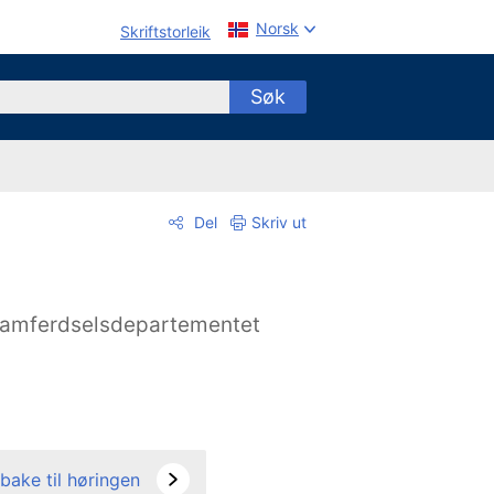
Norsk
Skriftstorleik
Søk
Del
Skriv ut
amferdselsdepartementet
lbake til høringen