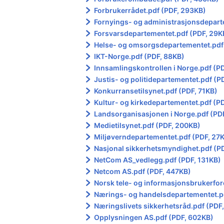
Forbrukerrådet.pdf (PDF, 293KB)
Fornyings- og administrasjonsdepart
Forsvarsdepartementet.pdf (PDF, 29K
Helse- og omsorgsdepartementet.pdf
IKT-Norge.pdf (PDF, 88KB)
Innsamlingskontrollen i Norge.pdf (P
Justis- og politidepartementet.pdf (P
Konkurransetilsynet.pdf (PDF, 71KB)
Kultur- og kirkedepartementet.pdf (P
Landsorganisasjonen i Norge.pdf (PD
Medietilsynet.pdf (PDF, 200KB)
Miljøverndepartementet.pdf (PDF, 27
Nasjonal sikkerhetsmyndighet.pdf (P
NetCom AS_vedlegg.pdf (PDF, 131KB)
Netcom AS.pdf (PDF, 447KB)
Norsk tele- og informasjonsbrukerfor
Nærings- og handelsdepartementet.pd
Næringslivets sikkerhetsråd.pdf (PDF
Opplysningen AS.pdf (PDF, 602KB)