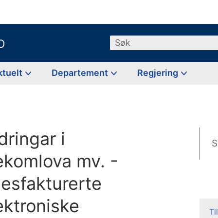
o
Søk
ktuelt
Departement
Regjering
ringar i
S
ekomlova mv. -
lesfakturerte
ektroniske
Ti