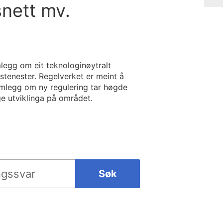
nett mv.
legg om eit teknologinøytralt
dstenester. Regelverket er meint å
Framlegg om ny regulering tar høgde
e utviklinga på området.
Søk