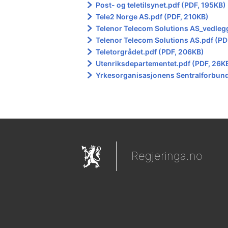
Post- og teletilsynet.pdf (PDF, 195KB)
Tele2 Norge AS.pdf (PDF, 210KB)
Telenor Telecom Solutions AS_vedleg
Telenor Telecom Solutions AS.pdf (PD
Teletorgrådet.pdf (PDF, 206KB)
Utenriksdepartementet.pdf (PDF, 26K
Yrkesorganisasjonens Sentralforbund
Regjeringa.no