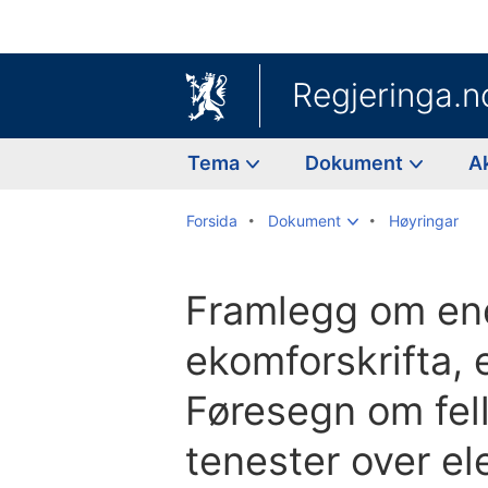
Regjeringa.n
Tema
Dokument
A
Forsida
Dokument
Høyringar
Framlegg om end
ekomforskrifta, 
Føresegn om fel
tenester over el