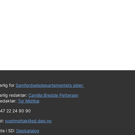
rlig for
Samferdselsdepartementets sider:
rlig redaktør:
Camilla Bredde Pettersen
redaktør:
Tor Midtbø
 +47 22 24 90 90
st:
postmottak@sd.dep.no
tte i SD:
Depkatalog