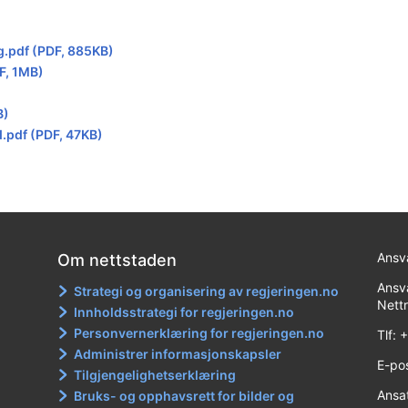
g.pdf (PDF, 885KB)
F, 1MB)
B)
.pdf (PDF, 47KB)
Ansva
Om nettstaden
Ansva
Strategi og organisering av regjeringen.no
Nett
Innholdsstrategi for regjeringen.no
Personvernerklæring for regjeringen.no
Tlf:
Administrer informasjonskapsler
E-po
Tilgjengelighetserklæring
Ansa
Bruks- og opphavsrett for bilder og