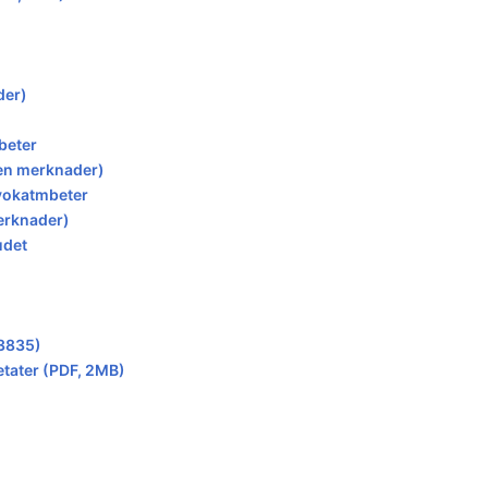
der)
beter
en merknader)
vokatmbeter
erknader)
udet
93835)
etater (PDF, 2MB)