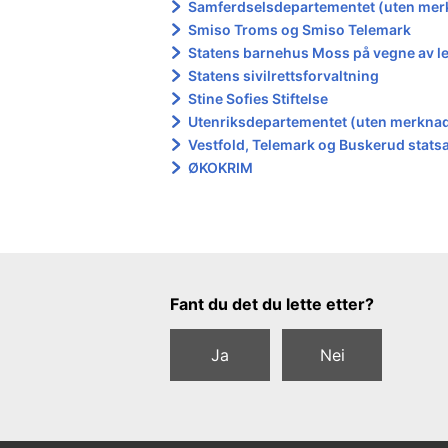
Samferdselsdepartementet (uten mer
Smiso Troms og Smiso Telemark
Statens barnehus Moss på vegne av l
Statens sivilrettsforvaltning
Stine Sofies Stiftelse
Utenriksdepartementet (uten merkna
Vestfold, Telemark og Buskerud stat
ØKOKRIM
Tilbakemeldingsskjema
Fant du det du lette etter?
Ja
Nei