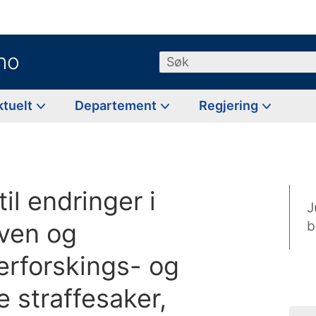
no
Søk
ktuelt
Departement
Regjering
til endringer i
J
oven og
b
terforskings- og
re straffesaker,