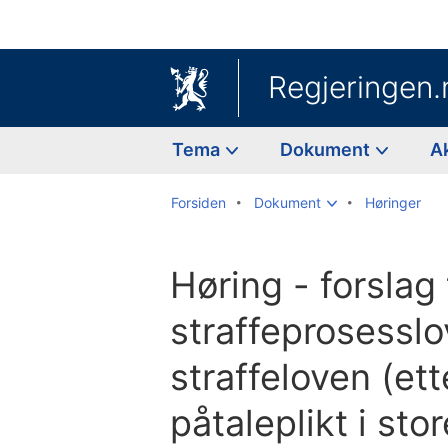
Regjeringen.
Tema
Dokument
A
Forsiden
Dokument
Høringer
Høring - forslag 
straffeprosessl
straffeloven (et
påtaleplikt i sto