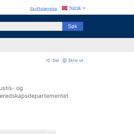
Norsk
Skriftstørrelse
Søk
Del
Skriv ut
ustis- og
eredskapsdepartementet