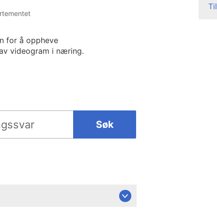
Ti
artementet
nn for å oppheve
av videogram i næring.
Søk