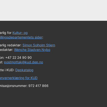
rlig for
Kultur- og
tillingsdepartementets sider
:
rlig redaktør:
Simon Solholm Stjern
redaktør:
Wenche Stadven Nybo
fon: +47 22 24 90 90
st:
postmottak@kud.dep.no
tte i KUD:
Depkatalog
onvernerklæring for KUD
nisasjonsnummer: 972 417 866