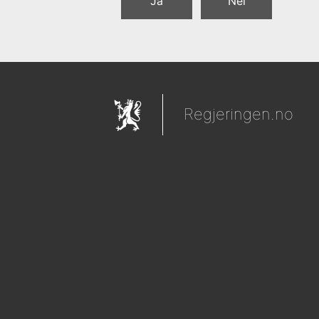
Ja
Nei
Regjeringen.no