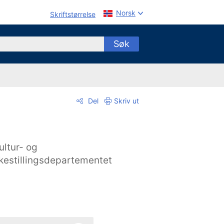
Norsk
Skriftstørrelse
Søk
Del
Skriv ut
ultur- og
ikestillingsdepartementet