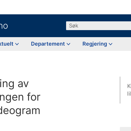
no
Søk
ktuelt
Departement
Regjering
ing av
K
ngen for
l
ideogram