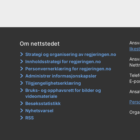
Ansva
Om nettstedet
likes
Strategi og organisering av regjeringen.no
Ansva
Innholdsstrategi for regjeringen.no
Nett
Personvernerklæring for regjeringen.no
Tele
Administrer informasjonskapsler
E-po
Tilgjengelighetserklæring
Bruks- og opphavsrett for bilder og
Ansa
videomateriale
Pers
Besøksstatistikk
Nyhetsvarsel
Orga
RSS