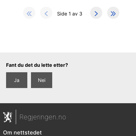
Side 1 av 3
Tilbakemeldingsskjema
Fant du det du lette etter?
Ja
Nei
Regjeringen.no
Om nettstedet