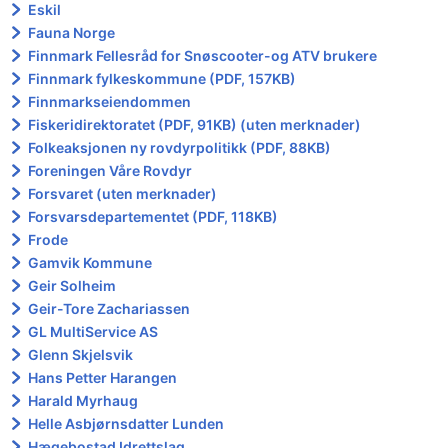
Eskil
Fauna Norge
Finnmark Fellesråd for Snøscooter-og ATV brukere
Finnmark fylkeskommune (PDF, 157KB)
Finnmarkseiendommen
Fiskeridirektoratet (PDF, 91KB) (uten merknader)
Folkeaksjonen ny rovdyrpolitikk (PDF, 88KB)
Foreningen Våre Rovdyr
Forsvaret (uten merknader)
Forsvarsdepartementet (PDF, 118KB)
Frode
Gamvik Kommune
Geir Solheim
Geir-Tore Zachariassen
GL MultiService AS
Glenn Skjelsvik
Hans Petter Harangen
Harald Myrhaug
Helle Asbjørnsdatter Lunden
Hægebostad Idrettslag