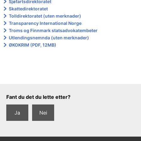
Sjøfartsdirektoratet
Skattedirektoratet
Tolldirektoratet (uten merknader)
Transparency International Norge
Troms og Finnmark statsadvokatembeter
Utlendingsnemnda (uten merknader)
ØKOKRIM (PDF, 12MB)
Tilbakemeldingsskjema
Fant du det du lette etter?
Ja
Nei