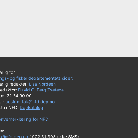
rlig for
ngs- og fiskeridepartementets sider:
rlig redaktør:
Lisa Nordøen
redaktør:
David G. Berg Tvetene
fon: 22 24 90 90
st:
postmottak@nfd.dep.no
tte i NFD:
Depkatalog
onvernerklæring for NFD
se:
a@nfd.dep.no
/ 902 51 303 (ikke SMS)