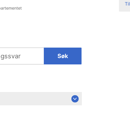
Ti
partementet
Søk