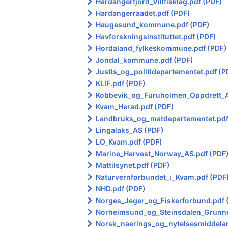
Hardangerfjord_Villfisklag.pdf (PDF)
Hardangerraadet.pdf (PDF)
Haugesund_kommune.pdf (PDF)
Havforskningsinstituttet.pdf (PDF)
Hordaland_fylkeskommune.pdf (PDF)
Jondal_kommune.pdf (PDF)
Justis_og_politidepartementet.pdf (P
KLIF.pdf (PDF)
Kobbevik_og_Furuholmen_Oppdrett_A
Kvam_Herad.pdf (PDF)
Landbruks_og_matdepartementet.pdf
Lingalaks_AS (PDF)
LO_Kvam.pdf (PDF)
Marine_Harvest_Norway_AS.pdf (PDF
Mattilsynet.pdf (PDF)
Naturvernforbundet_i_Kvam.pdf (PDF
NHD.pdf (PDF)
Norges_Jeger_og_Fiskerforbund.pdf 
Norheimsund_og_Steinsdalen_Grunnei
Norsk_naerings_og_nytelsesmiddelar