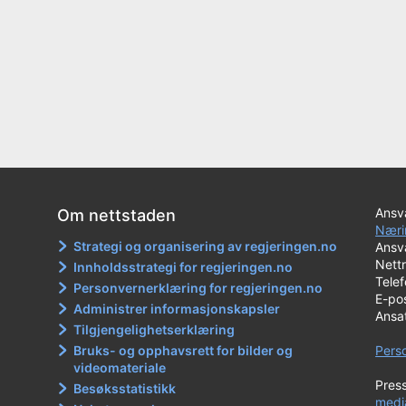
Ansva
Om nettstaden
Næri
Strategi og organisering av regjeringen.no
Ansva
Nett
Innholdsstrategi for regjeringen.no
Tele
Personvernerklæring for regjeringen.no
E-po
Administrer informasjonskapsler
Ansa
Tilgjengelighetserklæring
Bruks- og opphavsrett for bilder og
Pers
videomateriale
Pres
Besøksstatistikk
medi