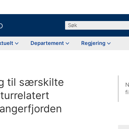
o
Søk
ktuelt
Departement
Regjering
 til særskilte
N
lturrelatert
f
angerfjorden