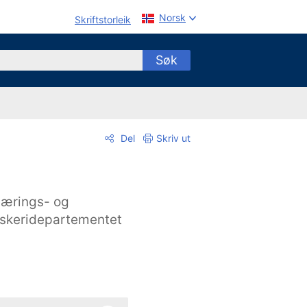
Norsk
Skriftstorleik
Søk
Del
Skriv ut
ærings- og
iskeridepartementet