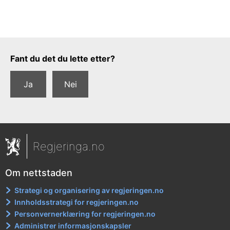
Tilbakemeldingsskjema
Fant du det du lette etter?
Ja
Nei
Regjeringa.no
Om nettstaden
Strategi og organisering av regjeringen.no
Innholdsstrategi for regjeringen.no
Personvernerklæring for regjeringen.no
Administrer informasjonskapsler