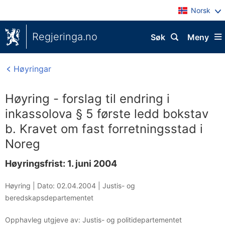
Norsk
Regjeringa.no
Søk
Meny
Høyringar
Høyring - forslag til endring i
inkassolova § 5 første ledd bokstav
b. Kravet om fast forretningsstad i
Noreg
Høyringsfrist: 1. juni 2004
Høyring |
Dato: 02.04.2004
|
Justis- og
beredskapsdepartementet
Opphavleg utgjeve av: Justis- og politidepartementet