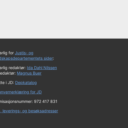
rlig for
Justis- og
dskapsdepartementets sider
:
rlig redaktør:
Ida Dahl Nilssen
redaktør:
Magnus Buer
te i JD:
Depkatalog
onvernerklæring for JD
nisasjonsnummer: 972 417 831
-, leverings- og besøksadresser