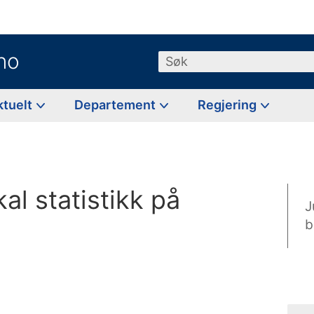
no
Søk
ktuelt
Departement
Regjering
al statistikk på
J
b