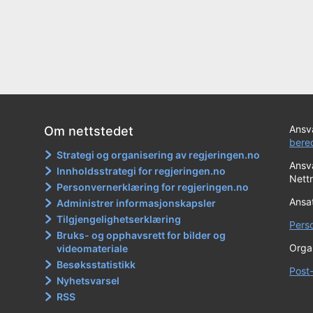
Ansva
Om nettstedet
bere
Strategi og organisering av regjeringen.no
Ansva
Innholdsstrategi for regjeringen.no
Nett
Personvernerklæring for regjeringen.no
Ansat
Administrer informasjonskapsler
Tilgjengelighetserklæring
Pers
Bruks- og opphavsrett for bilder og
Orga
videomateriale
Besøksstatistikk
Post
Nyhetsvarsel
RSS