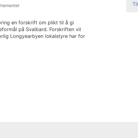
Ti
artementet
ng en forskrift om plikt til å gi
eformål på Svalbard. Forskriften vil
lig Longyearbyen lokalstyre har for