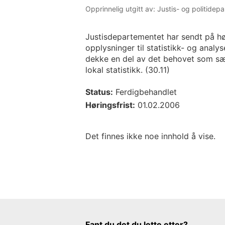
Opprinnelig utgitt av: Justis- og politidep
Justisdepartementet har sendt på høri
opplysninger til statistikk- og analys
dekke en del av det behovet som sær
lokal statistikk. (30.11)
Status:
Ferdigbehandlet
Høringsfrist:
01.02.2006
Det finnes ikke noe innhold å vise.
Tilbakemeldingsskjema
Fant du det du lette etter?