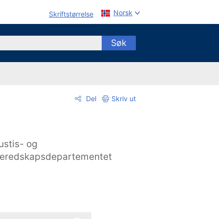
Norsk
Skriftstørrelse
Søk
Del
Skriv ut
ustis- og
eredskapsdepartementet