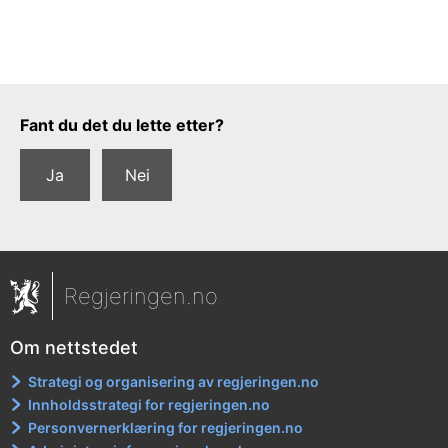
Tilbakemeldingsskjema
Fant du det du lette etter?
Ja
Nei
Regjeringen.no
Om nettstedet
Strategi og organisering av regjeringen.no
Innholdsstrategi for regjeringen.no
Personvernerklæring for regjeringen.no