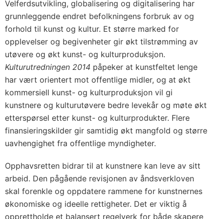
Velferdsutvikling, globalisering og digitalisering har
grunnleggende endret befolkningens forbruk av og
forhold til kunst og kultur. Et større marked for
opplevelser og begivenheter gir økt tilstrømming av
utøvere og økt kunst- og kulturproduksjon.
Kulturutredningen 2014
påpeker at kunstfeltet lenge
har vært orientert mot offentlige midler, og at økt
kommersiell kunst- og kulturproduksjon vil gi
kunstnere og kulturutøvere bedre levekår og møte økt
etterspørsel etter kunst- og kulturprodukter. Flere
finansieringskilder gir samtidig økt mangfold og større
uavhengighet fra offentlige myndigheter.
Opphavsretten bidrar til at kunstnere kan leve av sitt
arbeid. Den pågående revisjonen av åndsverkloven
skal forenkle og oppdatere rammene for kunstnernes
økonomiske og ideelle rettigheter. Det er viktig å
opprettholde et balansert regelverk for både skapere