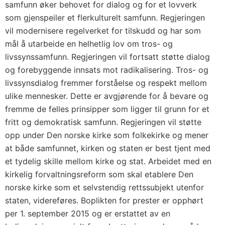
samfunn øker behovet for dialog og for et lovverk
som gjenspeiler et flerkulturelt samfunn. Regjeringen
vil modernisere regelverket for tilskudd og har som
mål å utarbeide en helhetlig lov om tros- og
livssynssamfunn. Regjeringen vil fortsatt støtte dialog
og forebyggende innsats mot radikalisering. Tros- og
livssynsdialog fremmer forståelse og respekt mellom
ulike mennesker. Dette er avgjørende for å bevare og
fremme de felles prinsipper som ligger til grunn for et
fritt og demokratisk samfunn. Regjeringen vil støtte
opp under Den norske kirke som folkekirke og mener
at både samfunnet, kirken og staten er best tjent med
et tydelig skille mellom kirke og stat. Arbeidet med en
kirkelig forvaltningsreform som skal etablere Den
norske kirke som et selvstendig rettssubjekt utenfor
staten, videreføres. Boplikten for prester er opphørt
per 1. september 2015 og er erstattet av en