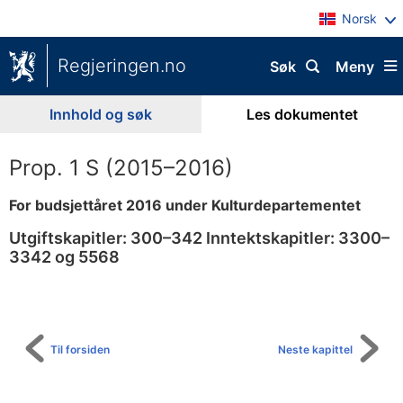
Norsk
Regjeringen.no
Søk
Meny
Innhold og søk
Les dokumentet
Prop. 1 S (2015–2016)
For budsjettåret 2016 under Kulturdepartementet
Utgiftskapitler: 300–342 Inntektskapitler: 3300–
3342 og 5568
Til
innholdsfortegnelse
Til forsiden
Neste kapittel