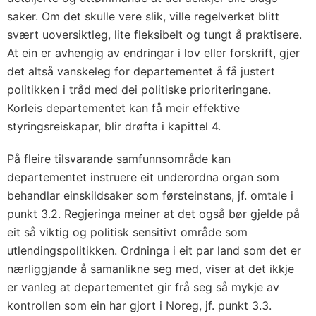
saker. Om det skulle vere slik, ville regelverket blitt
svært uoversiktleg, lite fleksibelt og tungt å praktisere.
At ein er avhengig av endringar i lov eller forskrift, gjer
det altså vanskeleg for departementet å få justert
politikken i tråd med dei politiske prioriteringane.
Korleis departementet kan få meir effektive
styringsreiskapar, blir drøfta i kapittel 4.
På fleire tilsvarande samfunnsområde kan
departementet instruere eit underordna organ som
behandlar einskildsaker som førsteinstans, jf. omtale i
punkt 3.2. Regjeringa meiner at det også bør gjelde på
eit så viktig og politisk sensitivt område som
utlendingspolitikken. Ordninga i eit par land som det er
nærliggjande å samanlikne seg med, viser at det ikkje
er vanleg at departementet gir frå seg så mykje av
kontrollen som ein har gjort i Noreg, jf. punkt 3.3.