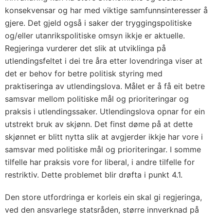
konsekvensar og har med viktige samfunnsinteresser å
gjere. Det gjeld også i saker der tryggingspolitiske
og/eller utanrikspolitiske omsyn ikkje er aktuelle.
Regjeringa vurderer det slik at utviklinga på
utlendingsfeltet i dei tre åra etter lovendringa viser at
det er behov for betre politisk styring med
praktiseringa av utlendingslova. Målet er å få eit betre
samsvar mellom politiske mål og prioriteringar og
praksis i utlendingssaker. Utlendingslova opnar for ein
utstrekt bruk av skjønn. Det finst døme på at dette
skjønnet er blitt nytta slik at avgjerder ikkje har vore i
samsvar med politiske mål og prioriteringar. I somme
tilfelle har praksis vore for liberal, i andre tilfelle for
restriktiv. Dette problemet blir drøfta i punkt 4.1.
Den store utfordringa er korleis ein skal gi regjeringa,
ved den ansvarlege statsråden, større innverknad på