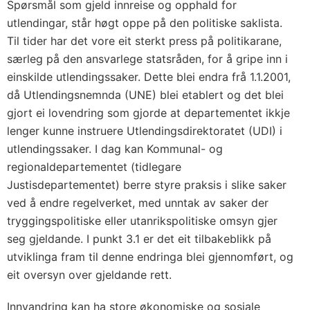
Spørsmål som gjeld innreise og opphald for
utlendingar, står høgt oppe på den politiske saklista.
Til tider har det vore eit sterkt press på politikarane,
særleg på den ansvarlege statsråden, for å gripe inn i
einskilde utlendingssaker. Dette blei endra frå 1.1.2001,
då Utlendingsnemnda (UNE) blei etablert og det blei
gjort ei lovendring som gjorde at departementet ikkje
lenger kunne instruere Utlendingsdirektoratet (UDI) i
utlendingssaker. I dag kan Kommunal- og
regionaldepartementet (tidlegare
Justisdepartementet) berre styre praksis i slike saker
ved å endre regelverket, med unntak av saker der
tryggingspolitiske eller utanrikspolitiske omsyn gjer
seg gjeldande. I punkt 3.1 er det eit tilbakeblikk på
utviklinga fram til denne endringa blei gjennomført, og
eit oversyn over gjeldande rett.
Innvandring kan ha store økonomiske og sosiale