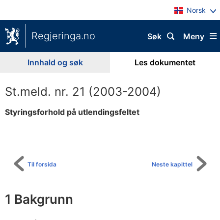
Norsk
Regjeringa.no
Søk
Meny
Innhald og søk
Les dokumentet
St.meld. nr. 21 (2003-2004)
Styringsforhold på utlendingsfeltet
Til
innhaldsliste
Til forsida
Neste kapittel
1 Bakgrunn