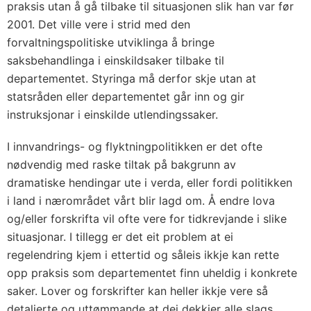
praksis utan å gå tilbake til situasjonen slik han var før
2001. Det ville vere i strid med den
forvaltningspolitiske utviklinga å bringe
saksbehandlinga i einskildsaker tilbake til
departementet. Styringa må derfor skje utan at
statsråden eller departementet går inn og gir
instruksjonar i einskilde utlendingssaker.
I innvandrings- og flyktningpolitikken er det ofte
nødvendig med raske tiltak på bakgrunn av
dramatiske hendingar ute i verda, eller fordi politikken
i land i nærområdet vårt blir lagd om. Å endre lova
og/eller forskrifta vil ofte vere for tidkrevjande i slike
situasjonar. I tillegg er det eit problem at ei
regelendring kjem i ettertid og såleis ikkje kan rette
opp praksis som departementet finn uheldig i konkrete
saker. Lover og forskrifter kan heller ikkje vere så
detaljerte og uttømmande at dei dekkjer alle slags