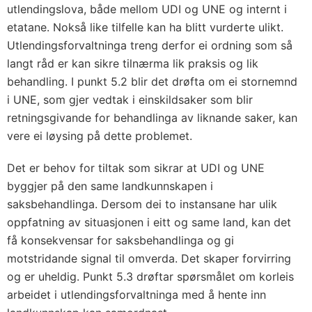
utlendingslova, både mellom UDI og UNE og internt i
etatane. Nokså like tilfelle kan ha blitt vurderte ulikt.
Utlendingsforvaltninga treng derfor ei ordning som så
langt råd er kan sikre tilnærma lik praksis og lik
behandling. I punkt 5.2 blir det drøfta om ei stornemnd
i UNE, som gjer vedtak i einskildsaker som blir
retningsgivande for behandlinga av liknande saker, kan
vere ei løysing på dette problemet.
Det er behov for tiltak som sikrar at UDI og UNE
byggjer på den same landkunnskapen i
saksbehandlinga. Dersom dei to instansane har ulik
oppfatning av situasjonen i eitt og same land, kan det
få konsekvensar for saksbehandlinga og gi
motstridande signal til omverda. Det skaper forvirring
og er uheldig. Punkt 5.3 drøftar spørsmålet om korleis
arbeidet i utlendingsforvaltninga med å hente inn