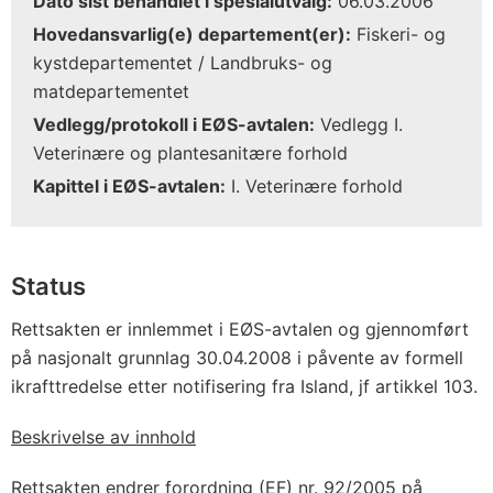
Dato sist behandlet i spesialutvalg:
06.03.2006
Hovedansvarlig(e) departement(er):
Fiskeri- og
kystdepartementet / Landbruks- og
matdepartementet
Vedlegg/protokoll i EØS-avtalen:
Vedlegg I.
Veterinære og plantesanitære forhold
Kapittel i EØS-avtalen:
I. Veterinære forhold
Status
Rettsakten er innlemmet i EØS-avtalen og gjennomført
på nasjonalt grunnlag 30.04.2008 i påvente av formell
ikrafttredelse etter notifisering fra Island, jf artikkel 103.
Beskrivelse av innhold
Rettsakten endrer forordning (EF) nr. 92/2005 på