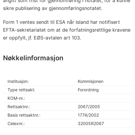
angitt som frist for gjennomføring i notatet, for å kunne
sikre publisering av gjennomføringsnotatet.
Form 1 ventes sendt til ESA når Island har notifisert
EFTA-sekretariatet om at de forfatningsrettlige kravene
er oppfylt, jf. EØS-avtalen art 103.
Nøkkelinformasjon
Institusjon:
Kommisjonen
Type rettsakt:
Forordning
KOM-nr.:
Rettsaktnr.:
2067/2005
Basis rettsaktnr.:
1774/2002
Celexnr.:
32005R2067