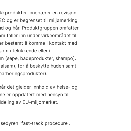
ikkprodukter innebærer en revisjon
 og er begrenset til miljømerking
ud og hår. Produktgruppen omfatter
om faller inn under virkeområdet til
 er bestemt å komme i kontakt med
som utelukkende eller i
em (sepe, badeprodukter, shampo).
balsam), for å beskytte huden samt
(barberingsprodukter).
når det gjelder innhold av helse- og
iene er oppdatert med hensyn til
ldeling av EU-miljømerket.
osedyren "fast-track procedure".