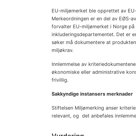
EU-miljømerket ble opprettet av EU
Merkeordningen er en del av EØS-avt
forvalter EU-miljømerket i Norge på o
inkluderingsdepartementet. Det er en
søker må dokumentere at produktene t
miljøkrav.
Innlemmelse av kriteriedokumentene i
økonomiske eller administrative kon
frivillig.
Sakkyndige instansers merknader
Stiftelsen Miljømerking anser kriter
relevant, og det anbefales innlemme
Vurdering