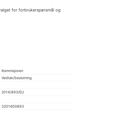
valget for forbrukerspørsmål og
Kommisjonen
Vedtak/beslutning
2014/893/EU
32014D0893