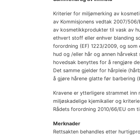
Kriterier for miljømerking av kosmet
av Kommisjonens vedtak 2007/506/EC
av kosmetikkprodukter til vask av h
ethvert stoff eller enhver blanding s
forordning (EF) 1223/2009, og som
hud og /eller hår og annen hårvekst 
hovedsak benyttes for å rengjøre d
Det samme gjelder for hårpleie (hår
å gjøre hårene glatte før barbering 
Kravene er ytterligere strammet inn 
miljøskadelige kjemikalier og kriter
Rådets forordning 2010/66/EU om ti
Merknader
Rettsakten behandles etter hurtigpr