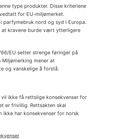
enne type produkter. Disse kriteriene
vedtatt for EU-miljømerket.
r i parfymebruk nord og syd i Europa.
l at kravene burde vært ytterligere
0/66/EU setter strenge føringer på
n Miljømerking mener at
e og vanskelige å forstå.
il ikke få rettslige konsekvenser for
 er frivillig. Rettsakten skal
m ikke har konsekvenser for norsk
ekvenser