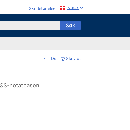
Norsk
Skriftstørrelse
Søk
Del
Skriv ut
ØS-notatbasen