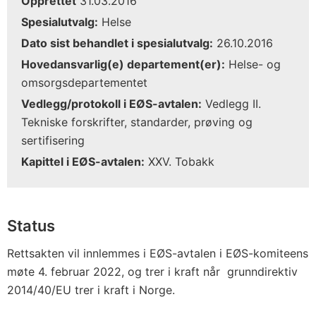
Opprettet
31.03.2016
Spesialutvalg:
Helse
Dato sist behandlet i spesialutvalg:
26.10.2016
Hovedansvarlig(e) departement(er):
Helse- og
omsorgsdepartementet
Vedlegg/protokoll i EØS-avtalen:
Vedlegg II.
Tekniske forskrifter, standarder, prøving og
sertifisering
Kapittel i EØS-avtalen:
XXV. Tobakk
Status
Rettsakten vil innlemmes i EØS-avtalen i EØS-komiteens
møte 4. februar 2022, og trer i kraft når grunndirektiv
2014/40/EU trer i kraft i Norge.