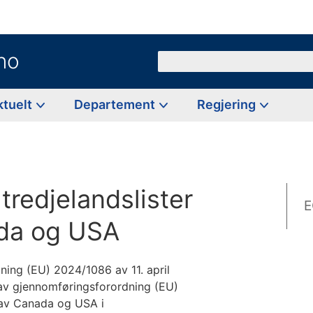
no
Søk
ktuelt
Departement
Regjering
tredjelandslister
E
ada og USA
ing (EU) 2024/1086 av 11. april
av gjennomføringsforordning (EU)
 av Canada og USA i