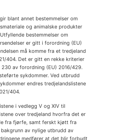
gir blant annet bestemmelser om
lsmateriale og animalske produkter
S. Utfyllende bestemmelser om
sendelser er gitt i forordning (EU)
endelsen må komme fra et tredjeland
1/404. Det er gitt en rekke kriterier
kel 230 av forordning (EU) 2016/429.
 listeførte sykdommer. Ved utbrudd
 sykdommer endres tredjelandslistene
2021/404.
stene i vedlegg V og XIV til
istene over tredjeland hvorfra det er
le fra fjørfe, samt ferskt kjøtt fra
på bakgrunn av nylige utbrudd av
dringene medfører at det blir forbudt