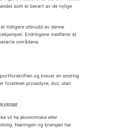
landet som er berørt av de nylige
at tidligere utbrudd av denne
ekjempet. Endringene medfører at
 berørte områdene.
portforskriften og krever en endring
r forenklet prosedyre, dvs. uten
ekvenser
kke vil ha økonomiske eller
ydning. Næringen og bransjen har