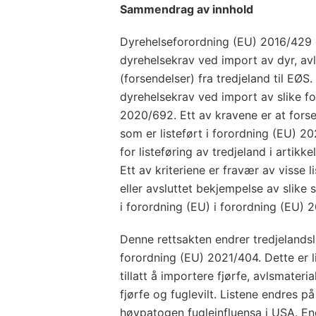
Sammendrag av innhold
Dyrehelseforordning (EU) 2016/429 
dyrehelsekrav ved import av dyr, av
(forsendelser) fra tredjeland til EØ
dyrehelsekrav ved import av slike for
2020/692. Ett av kravene er at fors
som er listeført i forordning (EU) 202
for listeføring av tredjeland i artik
Ett av kriteriene er fravær av visse
eller avsluttet bekjempelse av slike
i forordning (EU) i forordning (EU) 
Denne rettsakten endrer tredjelandsli
forordning (EU) 2021/404. Dette er l
tillatt å importere fjørfe, avlsmateria
fjørfe og fuglevilt. Listene endres 
høypatogen fugleinfluensa i USA. En