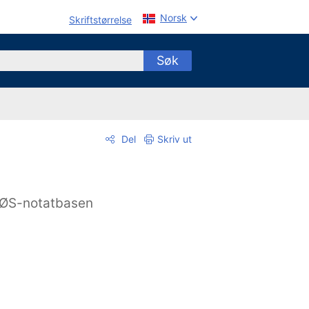
Norsk
Skriftstørrelse
Søk
Del
Skriv ut
ØS-notatbasen