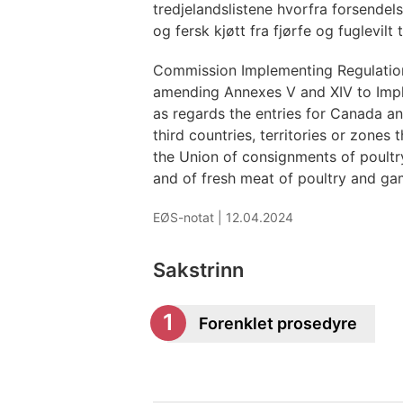
tredjelandslistene hvorfra forsendelse
og fersk kjøtt fra fjørfe og fuglevilt 
Commission Implementing Regulation
amending Annexes V and XIV to Imp
as regards the entries for Canada and
third countries, territories or zones 
the Union of consignments of poultr
and of fresh meat of poultry and ga
EØS-notat |
12.04.2024
Sakstrinn
Forenklet prosedyre