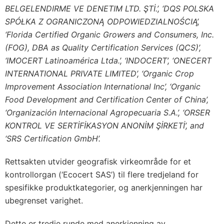
BELGELENDIRME VE DENETIM LTD. ŞTİ.’, ‘DQS POLSKA
SPÓŁKA Z OGRANICZONĄ ODPOWIEDZIALNOŚCIĄ’,
‘Florida Certified Organic Growers and Consumers, Inc.
(FOG), DBA as Quality Certification Services (QCS)’,
‘IMOCERT Latinoamérica Ltda.’, ‘INDOCERT’, ‘ONECERT
INTERNATIONAL PRIVATE LIMITED’, ‘Organic Crop
Improvement Association International Inc’, ‘Organic
Food Development and Certification Center of China’,
‘Organización Internacional Agropecuaria S.A.’, ‘ORSER
KONTROL VE SERTİFİKASYON ANONİM ŞİRKETİ’, and
‘SRS Certification GmbH’.
Rettsakten utvider geografisk virkeområde for et
kontrollorgan (‘Ecocert SAS’) til flere tredjeland for
spesifikke produktkategorier, og anerkjenningen har
ubegrenset varighet.
Dette er tredje runde med anerkjenning av