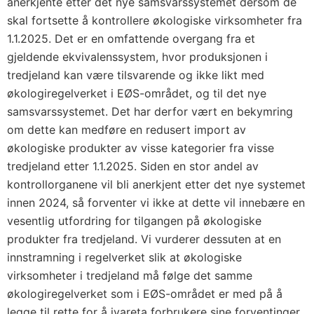
anerkjente etter det nye samsvarssystemet dersom de
skal fortsette å kontrollere økologiske virksomheter fra
1.1.2025. Det er en omfattende overgang fra et
gjeldende ekvivalenssystem, hvor produksjonen i
tredjeland kan være tilsvarende og ikke likt med
økologiregelverket i EØS-området, og til det nye
samsvarssystemet. Det har derfor vært en bekymring
om dette kan medføre en redusert import av
økologiske produkter av visse kategorier fra visse
tredjeland etter 1.1.2025. Siden en stor andel av
kontrollorganene vil bli anerkjent etter det nye systemet
innen 2024, så forventer vi ikke at dette vil innebære en
vesentlig utfordring for tilgangen på økologiske
produkter fra tredjeland. Vi vurderer dessuten at en
innstramning i regelverket slik at økologiske
virksomheter i tredjeland må følge det samme
økologiregelverket som i EØS-området er med på å
legge til rette for å ivareta forbrukere sine forventinger