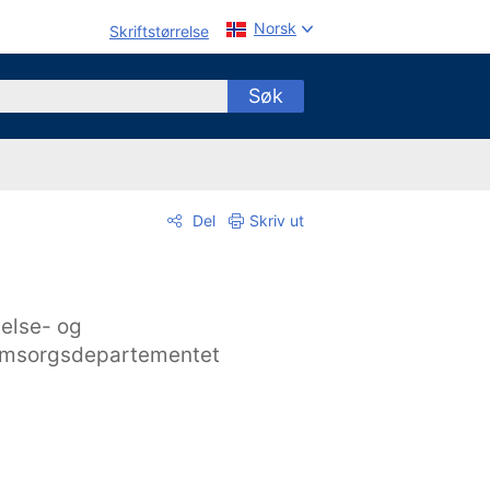
Norsk
Skriftstørrelse
Søk
Del
Skriv ut
else- og
msorgsdepartementet