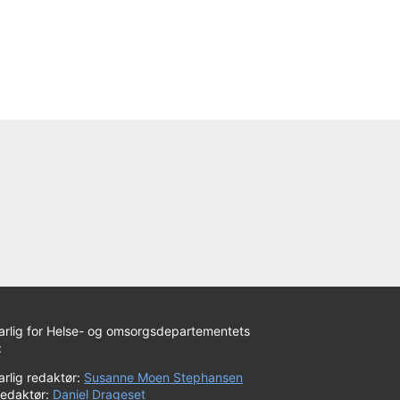
arlig for Helse- og omsorgsdepartementets
:
rlig redaktør:
Susanne Moen Stephansen
redaktør:
Daniel Drageset