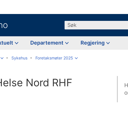
no
Søk
ktuelt
Departement
Regjering
Sykehus
Foretaksmøter 2025
Helse Nord RHF
H
o