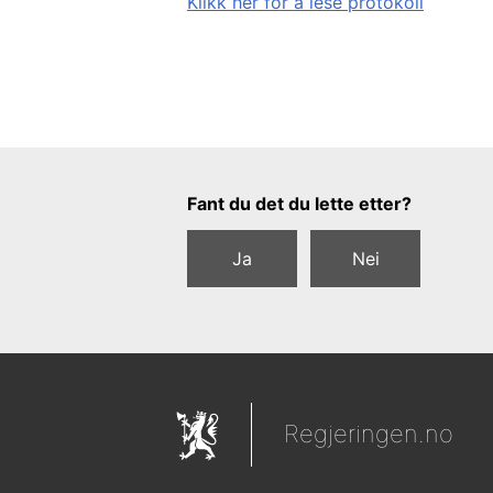
Klikk her for å lese protokoll
Tilbakemeldingsskjema
Fant du det du lette etter?
Ja
Nei
Regjeringen.no