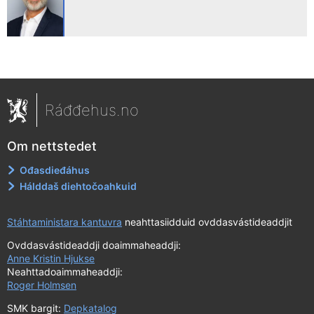
Ráđđehus.no
Om nettstedet
Ođasdieđáhus
Hálddaš diehtočoahkuid
Stáhtaministara kantuvra
neahttasiidduid ovddasvástideaddjit
Ovddasvástideaddji doaimmaheaddji:
Anne Kristin Hjukse
Neahttadoaimmaheaddji:
Roger Holmsen
SMK bargit:
Depkatalog