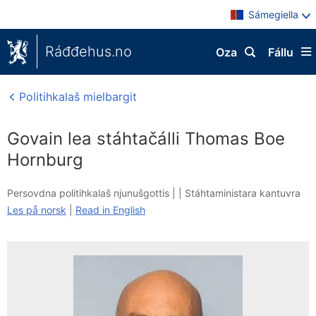
Sámegiella
Ráđđehus.no
Oza
Fállu
Politihkalaš mielbargit
Govain lea stáhtačálli Thomas Boe
Hornburg
Persovdna politihkalaš njunušgottis |
|
Stáhtaministara kantuvra
Les på norsk
|
Read in English