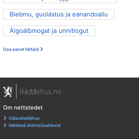
Biebmu, guolástus ja eanandoallu
Álgoálbmogat ja unnitlogut
Oza eanet fáttáid
Ráđđehus.no
Om nettstedet
Ođasdieđáhus
Hálddaš diehtočoahkuid