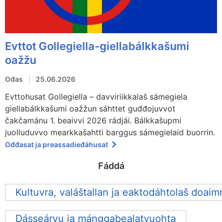
Evttot Gollegiella-giellabálkkašumi
oažžu
Ođas
25.06.2026
Evttohusat Gollegiella – davviriikkalaš sámegiela
giellabálkkašumi oažžun sáhttet guđđojuvvot
čakčamánu 1. beaivvi 2026 rádjái. Bálkkašupmi
juolluduvvo mearkkašahtti barggus sámegielaid buorrin.
Ođđasat ja preassadieđáhusat
Fáddá
Kultuvra, valáštallan ja eaktodáhtolaš doai
Dásseárvu ja máŋggabealatvuohta