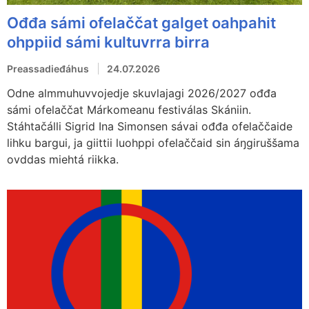
Ođđa sámi ofelaččat galget oahpahit
ohppiid sámi kultuvrra birra
Preassadieđáhus
24.07.2026
Odne almmuhuvvojedje skuvlajagi 2026/2027 ođđa
sámi ofelaččat Márkomeanu festiválas Skániin.
Stáhtačálli Sigrid Ina Simonsen sávai ođđa ofelaččaide
lihku bargui, ja giittii luohppi ofelaččaid sin áŋgiruššama
ovddas miehtá riikka.