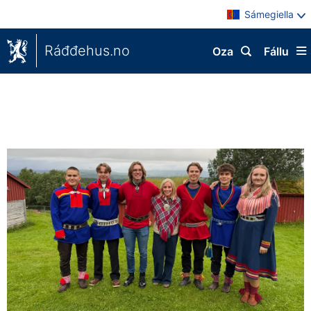
Sámegiella
Ráđđehus.no
Oza
Fállu