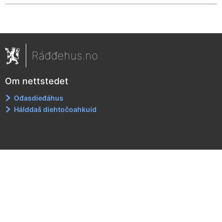
Ráđđehus.no
Om nettstedet
Ođasdieđáhus
Hálddaš diehtočoahkuid