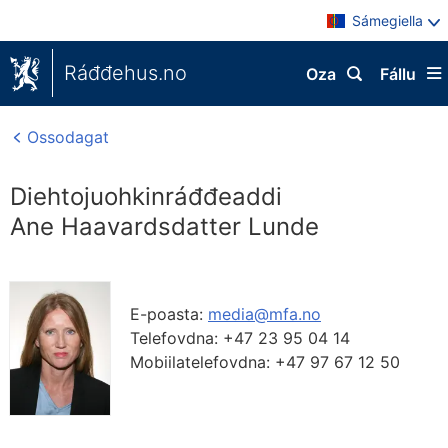
Sámegiella
Ráđđehus.no
Oza
Fállu
Ossodagat
Diehtojuohkinráđđeaddi
Ane Haavardsdatter Lunde
E-poasta:
media@mfa.no
Telefovdna:
+47 23 95 04 14
Mobiilatelefovdna:
+47 97 67 12 50