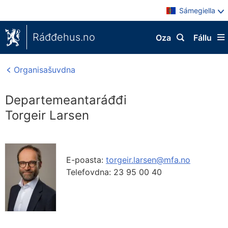
Sámegiella
Ráđđehus.no
Oza
Fállu
Organisašuvdna
Departemeantaráđđi
Torgeir Larsen
E-poasta:
torgeir.larsen@mfa.no
Telefovdna:
23 95 00 40