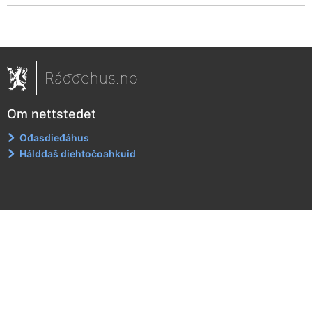
Ráđđehus.no
Om nettstedet
Ođasdieđáhus
Hálddaš diehtočoahkuid