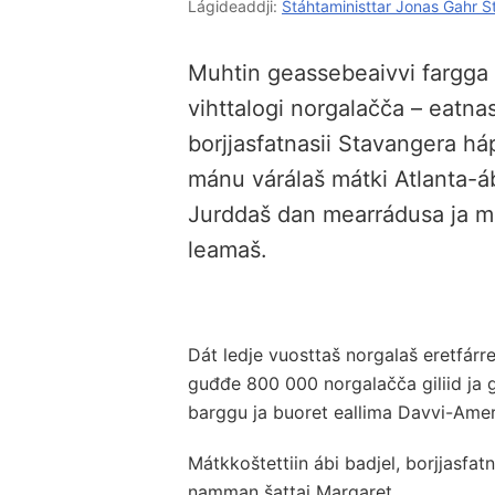
Lágideaddji:
Stáhtaministtar Jonas Gahr S
Muhtin geassebeaivvi fargga 2
vihttalogi norgalačča – eatna
borjjasfatnasii Stavangera h
mánu várálaš mátki Atlanta-áb
Jurddaš dan mearrádusa ja ma
leamaš.
Dát ledje vuosttaš norgalaš eretfár
guđđe 800 000 norgalačča giliid ja 
barggu ja buoret eallima Davvi-Amer
Mátkkoštettiin ábi badjel, borjjasfatn
namman šattai Margaret.