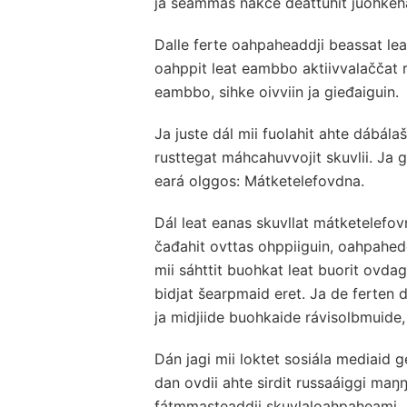
ja seammás nákce deattuhit juohkeh
Dalle ferte oahpaheaddji beassat leat
oahppit leat eambbo aktiivvalaččat 
eambbo, sihke oivviin ja gieđaiguin.
Ja juste dál mii fuolahit ahte dábálaš
rusttegat máhcahuvvojit skuvlii. Ja 
eará olggos: Mátketelefovdna.
Dál leat eanas skuvllat mátketelefov
čađahit ovttas ohppiiguin, oahpahedd
mii sáhttit buohkat leat buorit ovdago
bidjat šearpmaid eret. Ja de ferten
ja midjiide buohkaide rávisolbmuide, 
Dán jagi mii loktet sosiála mediaid 
dan ovdii ahte sirdit russaáiggi ma
fátmmasteaddji skuvlaloahpaheami.