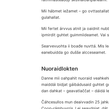
Mii hábmet iežamet – go ovttastallat
gulahallat.
Mii fertet árvvus atnit ja oaidnit nubb
ipmirdit guhtet guimmiideamet. Vai 
Searvevuohta ii boađe nuvttá. Mis 
eanebuidda go dušše alcceseamet.
Nuoraidlokten
Danne mii oahpahit nuoraid veahkeh
maiddái bidjat gáibádusaid guhtet 
dan dahkat – geavatlaččat – dáidá l
Čáhcesullos mun deaivvadin 25 jahkás
Coop-rámbuvrris. Lei seavdnjat, dát 