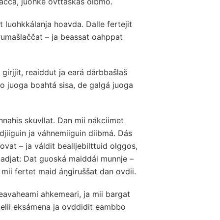
ačča, juohke ovttaskas olbmo.
 luohkkálanja hoavda. Dalle fertejit
rumašlaččat – ja beassat oahppat
 girjjit, reaiddut ja eará dárbbašlaš
go juoga boahtá sisa, de galgá juoga
nnahis skuvllat. Dan mii nákciimet
jiiguin ja váhnemiiguin diibmá. Dás
vat – ja váldit bealljebilttuid olggos,
 dadjat: Dat guoská maiddái munnje –
mii fertet maid áŋgiruššat dan ovdii.
geavaheami ahkemeari, ja mii bargat
ŋŋelii eksámena ja ovddidit eambbo