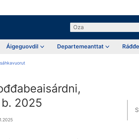
o
Oza
Áigeguovdil
Departemeanttat
Ráđđ
a sáhkavuorut
ođđabeaisárdni,
 b. 2025
S
1.2025