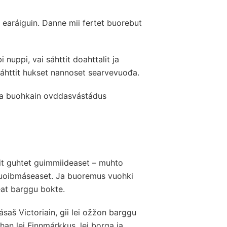
 earáiguin. Danne mii fertet buorebut
i nuppi, vai sáhttit doahttalit ja
sáhttit hukset nannoset searvevuođa.
lea buohkain ovddasvástádus
it guhtet guimmiideaset – muhto
guoibmáseaset. Ja buoremus vuohki
eat barggu bokte.
aš Victoriain, gii lei ožžon barggu
han lei Finnmárkkus, lei borga ja