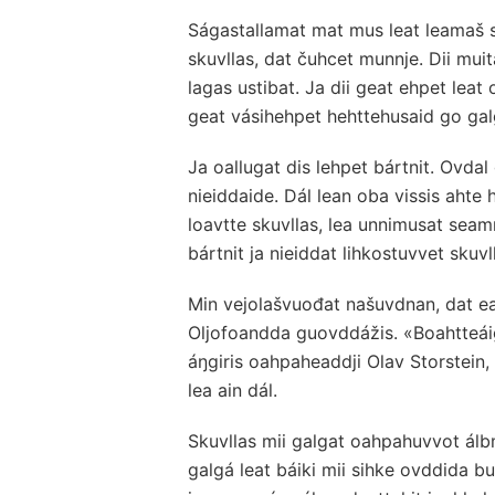
Ságastallamat mat mus leat leamaš s
skuvllas, dat čuhcet munnje. Dii muit
lagas ustibat. Ja dii geat ehpet lea
geat vásihehpet hehttehusaid go gal
Ja oallugat dis lehpet bártnit. Ovda
nieiddaide. Dál lean oba vissis ahte 
loavtte skuvllas, lea unnimusat seam
bártnit ja nieiddat lihkostuvvet skuvl
Min vejolašvuođat našuvdnan, dat ea
Oljofoandda guovddážis. «Boahtteái
áŋgiris oahpaheaddji Olav Storstein,
lea ain dál.
Skuvllas mii galgat oahpahuvvot ál
galgá leat báiki mii sihke ovddida b