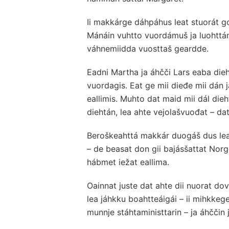
Ii makkárge dáhpáhus leat stuorát go
Mánáin vuhtto vuordámuš ja luohttám
váhnemiidda vuosttaš geardde.
Eadni Martha ja áhčči Lars eaba dieh
vuordagis. Eat ge mii dieđe mii dán
eallimis. Muhto dat maid mii dál dieh
diehtán, lea ahte vejolašvuođat – dat
Beroškeahttá makkár duogáš dus lea,
– de beasat don gii bajásšattat Norgg
hábmet iežat eallima.
Oainnat juste dat ahte dii nuorat d
lea jáhkku boahtteáigái – ii mihkkeg
munnje stáhtaministtarin – ja áhččin 