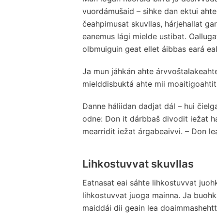
vuordámušaid – sihke dan ektui ahte 
čeahpimusat skuvllas, hárjehallat ga
eanemus lági mielde ustibat. Oalluga
olbmuiguin geat ellet áibbas eará eal
Ja mun jáhkán ahte árvvoštalakeah
mielddisbuktá ahte mii moaitigoahtit
Danne háliidan dadjat dál – hui čielg
odne: Don it dárbbaš divodit iežat há
mearridit iežat árgabeaivvi. – Don le
Lihkostuvvat skuvllas
Eatnasat eai sáhte lihkostuvvat juo
lihkostuvvat juoga mainna. Ja buohkai
maiddái dii geain lea doaimmashehtt