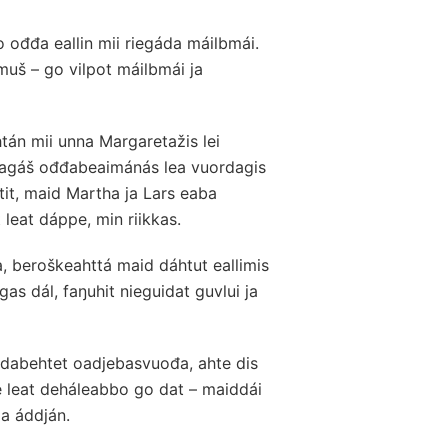
 ođđa eallin mii riegáda máilbmái.
uš – go vilpot máilbmái ja
tán mii unna Margaretažis lei
 jagáš ođđabeaimánás lea vuordagis
tit, maid Martha ja Lars eaba
 leat dáppe, min riikkas.
 beroškeahttá maid dáhtut eallimis
as dál, faŋuhit nieguidat guvlui ja
ovdabehtet oadjebasvuođa, ahte dis
e leat deháleabbo go dat – maiddái
ja áddján.