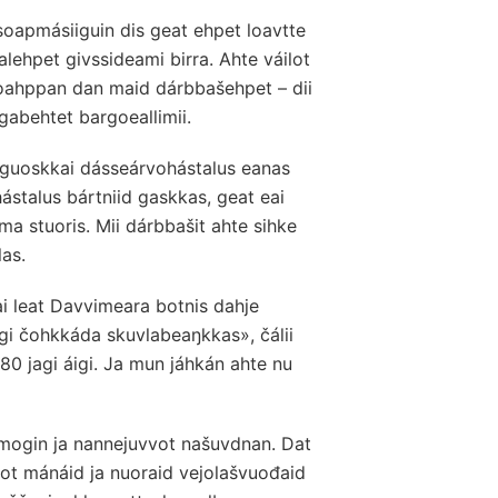
oapmásiiguin dis geat ehpet loavtte
alehpet givssideami birra. Ahte váilot
t oahppan dan maid dárbbašehpet – dii
gabehtet bargoeallimii.
l guoskkai dásseárvohástalus eanas
hástalus bártniid gaskkas, geat eai
ma stuoris. Mii dárbbašit ahte sihke
las.
i leat Davvimeara botnis dahje
gi čohkkáda skuvlabeaŋkkas», čálii
 80 jagi áigi. Ja mun jáhkán ahte nu
bmogin ja nannejuvvot našuvdnan. Dat
uot mánáid ja nuoraid vejolašvuođaid