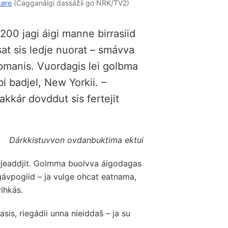
tøre
(Cagganáigi dassážii go NRK/TV2)
00 jagi áigi manne birrasiid
sat sis ledje nuorat – smávva
ápmanis. Vuordagis lei golbma
i badjel, New Yorkii. –
kkár dovddut sis fertejit
Dárkkistuvvon ovdanbuktima ektui
rejeaddjit. Golmma buolvva áigodagas
gávpogiid – ja vulge ohcat eatnama,
ihkás.
asis, riegádii unna nieiddaš – ja su