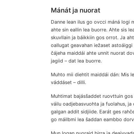
Mánát ja nuorat
Danne lean ilus go ovcci máná logi 
ahte sin eallin lea buorre. Ahte sis 
skuvllain ja báikkiin gos orrot. Ja a
oallugat geavahan iežaset astoáiggi 
čájeha maiddái ahte unnit nuorat 
jagiid – dat lea buorre.
Muhto mii diehtit maiddái dán: Mis le
váddáset – dilli.
Muhtimat bajásšaddet ruovttuin gos
váilu oadjebasvuohta ja fuolahus, ja
galgan addit sidjiide. Earát ges rahče
go máilbmi lea šaddan eambbo dor
Mun logan nuoraid birra ja deaivvada