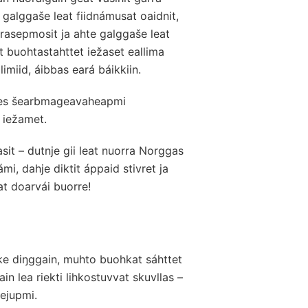
galggaše leat fiidnámusat oaidnit,
rrasepmosit ja ahte galggaše leat
t buohtastahttet iežaset eallima
limiid, áibbas eará báikkiin.
tes šearbmageavaheapmi
 iežamet.
asit – dutnje gii leat nuorra Norggas
mi, dahje diktit áppaid stivret ja
at doarvái buorre!
hke diŋggain, muhto buohkat sáhttet
n lea riekti lihkostuvvat skuvllas –
ejupmi.