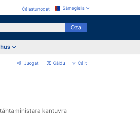
Sámegiella
Čálasturrodat
Oza
ehus
Juogat
Gáldu
Čálit
táhtaministara kantuvra