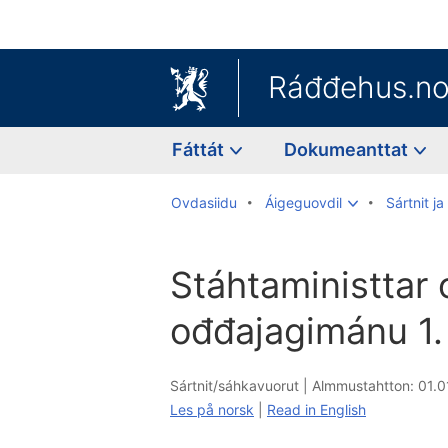
Ráđđehus.n
Fáttát
Dokumeanttat
Ovdasiidu
Áigeguovdil
Sártnit j
Stáhtaministtar 
ođđajagimánu 1.
Sártnit/sáhkavuorut |
Almmustahtton: 01.0
Les på norsk
|
Read in English