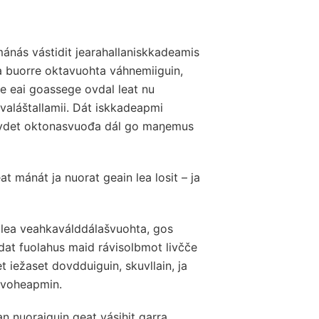
mánás vástidit jearahallaniskkadeamis
lea buorre oktavuohta váhnemiiguin,
hte eai goassege ovdal leat nu
valáštallamii. Dát iskkadeapmi
dovdet oktonasvuođa dál go maŋemus
at mánát ja nuorat geain lea losit – ja
 lea veahkaválddálašvuohta, gos
 dat fuolahus maid rávisolbmot livčče
t iežaset dovdduiguin, skuvllain, ja
vvoheapmin.
n nuoraiguin geat vásihit garra