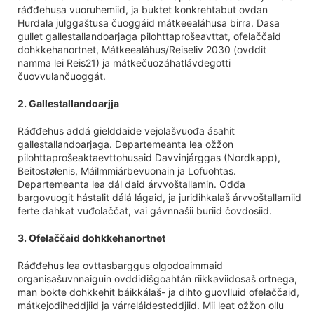
ráđđehusa vuoruhemiid, ja buktet konkrehtabut ovdan
Hurdala julggaštusa čuoggáid mátkeealáhusa birra. Dasa
gullet gallestallandoarjaga pilohttaprošeavttat, ofelaččaid
dohkkehanortnet, Mátkeealáhus/Reiseliv 2030 (ovddit
namma lei Reis21) ja mátkečuozáhatlávdegotti
čuovvulančuoggát.
2. Gallestallandoarjja
Ráđđehus addá gielddaide vejolašvuođa ásahit
gallestallandoarjaga. Departemeanta lea ožžon
pilohttaprošeaktaevttohusaid Davvinjárggas (Nordkapp),
Beitostølenis, Máilmmiárbevuonain ja Lofuohtas.
Departemeanta lea dál daid árvvoštallamin. Ođđa
bargovuogit hástalit dálá lágaid, ja juridihkalaš árvvoštallamiid
ferte dahkat vuđolaččat, vai gávnnašii buriid čovdosiid.
3. Ofelaččaid dohkkehanortnet
Ráđđehus lea ovttasbarggus olgodoaimmaid
organisašuvnnaiguin ovddidišgoahtán riikkaviidosaš ortnega,
man bokte dohkkehit báikkálaš- ja dihto guovlluid ofelaččaid,
mátkejođiheddjiid ja várreláidesteddjiid. Mii leat ožžon ollu