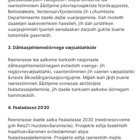
raeriestimmiem åådtjeme pilovteprosjektide Nordkappeste,
Beitostøleste, Verdensarvfjordenistie jïh Lofuohteste.
Departemeente daelie dejtie vuarjesjeminie. Dah modellh
daaletjen laakevierhkem haestieh, jïh dah juridihken
vuarjasjimmieh tjuerieh eensilaakan darjodh guktie buerie
loetemidie gaavnedh.
3. Dåhkasjehtemeöörnege væjsaldahkide
Reerenasse lea aalkeme barkedh nasjonaale
dåhkasjehtemeöörnegem evtiedidh voenge- jïh
regijovnevæjsaldahki, vaanterdimmien jïh vaerien væjsaldahki
åvteste ålkoeåårganisasjovnigujmie. Mijjieh leah jïjnjh buerie
raeriestimmieh åådtjeme ovmessie aktöörijste
fealadassejielieminie, jïh daelie barkoem aelkebe öörnegem
hammoedidh.
4. Fealadasse 2030
Reerenasse daelie aalka Fealadasse 2030 (neebnesovveme
goh Reis21 Hurdalsvåaromisnie). Prosjekte edtja lissiehtidh
maahtoevåaromen evtiedæmman abpe
fealadassejieliemisnie. Prosjekte edtja raeriestidh mejtie