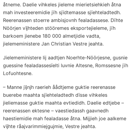
åtneme. Daelie vihkeles jieleme mierietsiehkieh åtna
mah investeeremidie jïh sjïdtemasse sjïehteladtedh.
Reerenassen stoerre ambisjovnh fealadassese. Dïhte
Nöörjen vïjhteden stööremes eksportejieleme, jïh
barkoem jienebe 180 000 almetjidie vadta,
jielemeministere Jan Christian Vestre jeahta.
Jielemeministere lij aadtjen Noerhte-Nöörjesne, gusnie
guessine fealadassesïelti luvnie Altesne, Romssesne jïh
Lofuohtesne.
– Manne jïjnjh raerieh åådtjeme guktie reerenasse
buerebe maahta sjïehteladtedh dïsse vihkeles
jieliemasse guktie maahta evtiedidh. Daelie edtjebe –
reerenassen ektesne – vaestiedassh gaavnedh
haestiemidie mah fealadasse åtna. Mijjieh joe aalkeme
vïjhte råajvarimmiejgujmie, Vestre jeahta.