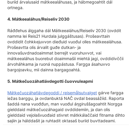
buriid árvalusaid mátkeealáhusas, ja hábmegoahtit dál
ortnega.
4. Mátkeealáhus/Reiseliv 2030
Ráđđehus álggaha dál Mátkeealáhus/Reiseliv 2030 (ovddit
namma lei Reis21 Hurdala julggáštusas). Prošeavttain
ovddidit čohkkejuvvon dieđuid vuođul olles mátkeealáhusa.
Prošeavtta olis árvalit guđe dutkan- ja
innovašuvdnadoaimmat berrejit vuoruhuvvot, vai
mátkeealáhus buorebut doaimmašii miehtá jagi, ovddidivččii
árvoháhkama ja ruoná nuppástusa. Fargga ásahuvvo
bargojoavku, mii dainna bargagoahtá.
5. Mátkečuozáhatlávdegotti čuovvuleapmi
Mátkečuozáhatlávdegoddi / reisemålsutvalget
gárve fargga
iežas barggu, ja ovdanbuktá NAČ ovdal beassážiid. Raporta
šaddá nana vuođđun, man vuođul áŋgiruššagoahtit Norgga
gielddaid mátkečuozáhagaid ovddidemiin, ja dan olis
gielddaid vejolašvuođaid stivret mátkkálaččaid fitnama dihto
sajiin ja hálddašit ja ruhtadit oktasaš buriid buvttadeami.