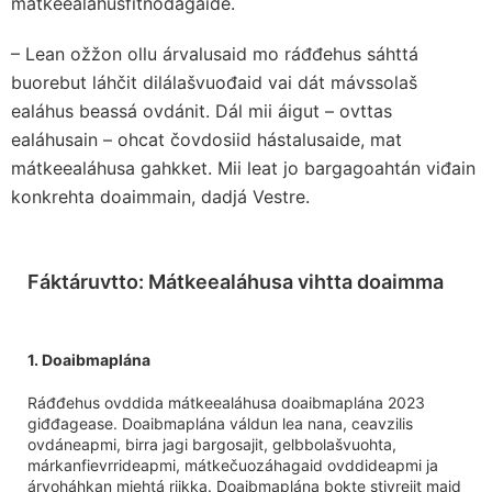
mátkeealáhusfitnodagaide.
– Lean ožžon ollu árvalusaid mo ráđđehus sáhttá
buorebut láhčit dilálašvuođaid vai dát mávssolaš
ealáhus beassá ovdánit. Dál mii áigut – ovttas
ealáhusain – ohcat čovdosiid hástalusaide, mat
mátkeealáhusa gahkket. Mii leat jo bargagoahtán viđain
konkrehta doaimmain, dadjá Vestre.
Fáktáruvtto: Mátkeealáhusa vihtta doaimma
1. Doaibmaplána
Ráđđehus ovddida mátkeealáhusa doaibmaplána 2023
giđđagease. Doaibmaplána váldun lea nana, ceavzilis
ovdáneapmi, birra jagi bargosajit, gelbbolašvuohta,
márkanfievrrideapmi, mátkečuozáhagaid ovddideapmi ja
árvoháhkan miehtá riikka. Doaibmaplána bokte stivrejit maid