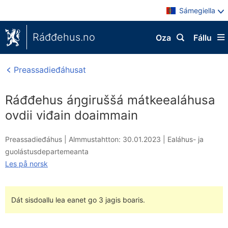
Sámegiella
Ráđđehus.no
Oza
Fállu
Preassadieđáhusat
Ráđđehus áŋgiruššá mátkeealáhusa
ovdii viđain doaimmain
Preassadieđáhus |
Almmustahtton: 30.01.2023
|
Ealáhus- ja
guolástusdepartemeanta
Les på norsk
Dát sisdoallu lea eanet go 3 jagis boaris.