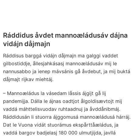
Ráddidus åvdet mannoæládusáv dájna
vidájn dåjmajn
Ráddisus barggá vidájn dåjmajn ma galggi vaddet
gilbostiddje, ållesjahkásasj mannoæládusáv mij le
nannusabbo ja ienep mávsánis gå åvdebut, ja mij buktá
dåjmajt rijkav miehtáj.
– Mannoæládus la vásedam låssis ájgijt gå lij
pandemijja. Dálla le ájnas oadtjot ålgoldisævtojt mij
vaddá máhttelisvuodav ruhtaadnuj ja åvddånibmáj.
Ráddidusán li stuorra ájggomusá mannoæládusá hárráj.
Dat le Vuona vidát stuorámus ekspårttåæládus, ja
vaddá bargov badjelasj 180 000 ulmutjijda, javllá