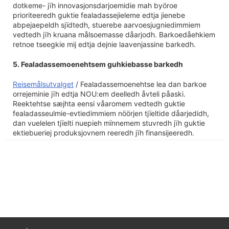
dotkeme- jïh innovasjonsdarjoemidie mah byöroe
prioriteeredh guktie fealadassejieleme edtja jienebe
abpejaepeldh sjïdtedh, stuerebe aarvoesjugniedimmiem
vedtedh jïh kruana målsoemasse dåarjodh. Barkoedåehkiem
retnoe tseegkie mij edtja dejnie laavenjassine barkedh.
5. Fealadassemoenehtsem guhkiebasse barkedh
Reisemålsutvalget
/ Fealadassemoenehtse lea dan barkoe
orrejeminie jïh edtja NOU:em deelledh åvteli påaski.
Reektehtse sæjhta eensi våaromem vedtedh guktie
fealadasseulmie-evtiedimmiem nöörjen tjïeltide dåarjedidh,
dan vuelelen tjïelti nuepieh mïnnemem stuvredh jïh guktie
ektiebueriej produksjovnem reeredh jïh finansijeeredh.