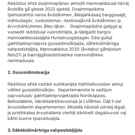
Ráddidus sihtá doajmmaplánav almodit mannoæládusá hárráj
åvddåla gå giesse 2023 sjaddá. Doajmmapládna
tjalmostahttá nanos åvddånimev, ållesjahkásasj barggosajijt,
máhtudagáv, vuobddemav, destinasjåvnå åvddånimev ja
árvvoháhkuhimev ålles rijkan. Doajmmapládna galggá aj
vuosedit ráddidusá vuorodimijda, ja tjielgadit bargov
mannoæládusássjijda Hurdalvuogádagán. Dási gulluji
gæhttjalimprosjevta guossidimdårjajda, dåhkkidimårniga
oahpestiddjijda, Mannoæládus 2030 (åvdebut gåhtjodum
Reis21) ja bærrájgåtsedimtsiehke mannomåhkke
nammadusás.
2. Guossidimdoarjja
Ráddidus sihtá vaddet suohkanijda máhttelisvuodav adnuj
válldet guossidimdårjav. Departemænnta le oadtjum
oajvvadusáv gæhttjalimprosjektajda Nordkappas,
Beitostølenis, Væráldaárbbevuonajs ja Lofåhtas. Dájt li dal
árvustallamin departementan. Modella hásstali udnásj lágajt,
ja juridihkalasj árvustallama vierttiji dárkkelit dagáduvvat vaj
båhti buorre tjoavddusijda.
3. Dåhkkidimårtniga oahpestiddjijda