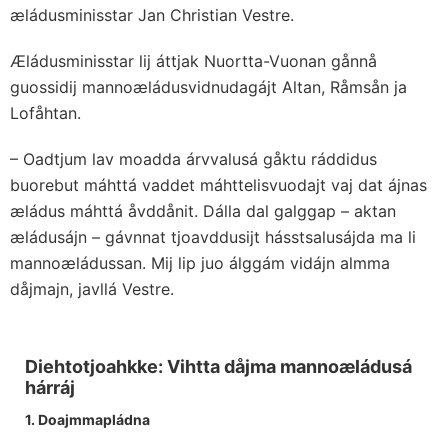
æládusminisstar Jan Christian Vestre.
Æládusminisstar lij áttjak Nuortta-Vuonan gånnå
guossidij mannoæládusvidnudagájt Altan, Råmsån ja
Lofåhtan.
– Oadtjum lav moadda árvvalusá gåktu ráddidus
buorebut máhttá vaddet máhttelisvuodajt vaj dat ájnas
æládus máhttá åvddånit. Dálla dal galggap – aktan
æládusájn – gávnnat tjoavddusijt hásstsalusájda ma li
mannoæládussan. Mij lip juo álggám vidájn almma
dåjmajn, javllá Vestre.
Diehtotjoahkke: Vihtta dåjma mannoæládusá
hárráj
1. Doajmmapládna