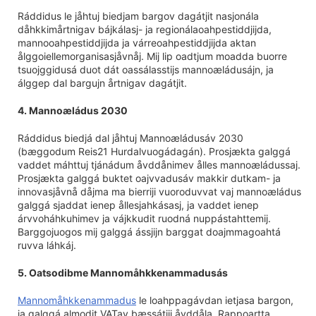
Ráddidus le jåhtuj biedjam bargov dagátjit nasjonála
dåhkkimårtnigav bájkálasj- ja regionálaoahpestiddjijda,
mannooahpestiddjijda ja várreoahpestiddjijda aktan
ålggoiellemorganisasjåvnåj. Mij lip oadtjum moadda buorre
tsuojggidusá duot dát oassálasstijs mannoæládusájn, ja
álggep dal bargujn årtnigav dagátjit.
4. Mannoæládus 2030
Ráddidus biedjá dal jåhtuj Mannoæládusáv 2030
(bæggodum Reis21 Hurdalvuogádagán). Prosjækta galggá
vaddet máhttuj tjánádum åvddånimev ålles mannoæládussaj.
Prosjækta galggá buktet oajvvadusáv makkir dutkam- ja
innovasjåvnå dåjma ma bierriji vuoroduvvat vaj mannoæládus
galggá sjaddat ienep ållesjahkásasj, ja vaddet ienep
árvvoháhkuhimev ja vájkkudit ruodná nuppástahttemij.
Barggojuogos mij galggá ássjijn barggat doajmmagoahtá
ruvva láhkáj.
5. Oatsodibme Mannomåhkkenammadusás
Mannomåhkkenammadus
le loahppagávdan ietjasa bargon,
ja galggá almodit VATav bæssátjij åvddåla. Rappoartta