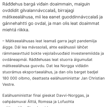
Ráđđehus bargá viđain doaimmain, maiguin
ovddidit gilvalannávccalaš, birrajagi
mátkeealáhusa, mii lea eanet guoddinnávccalaš ja
gánnehahtti go ovdal, ja man olis leat doaimmat
miehtá riikka.
– Mátkeealáhusas leat leamaš garra jagit pandemiija
áigge. Dál lea mávssolaš, ahte ealáhussii láhčet
rámmaeavttuid bokte vejolašvuođaid investeremiidda ja
ovdáneapmái. Ráđđehusas leat stuorra áigumušat
mátkeealáhusa guovdu. Dat lea Norgga viđádin
stuorámus eksportaealáhus, ja dan olis barget badjel
180 000 olbmo, deattasta ealáhusministtar Jan Christian
Vestre.
Ealáhusministtar finai gieskat Davvi-Norggas, ja
oahpásmuvai Álttá, Romssa ja Lofuohta