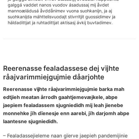
galggá vaddet nanos vuodov ásadussaj mij åvdet
mannoæládusá åvddånimev vuona suohkanijn, ja aj
suohkanijda máhttelisvuodajt stivrritjit guossidimev ja
háldadittjat ja ruhtadittjat aktisasj ávkij buvtadimev.
Reerenasse fealadassese dej vïjhte
råajvarimmiejgujmie dåarjohte
Reerenasse vïjhte råajvarimmiejgujmie barka mah
edtjieh meatan årrodh gaahtjemevæjkele, abpe
jaepiem fealadassem sjugniedidh mij leah jienebe
monnehke jïh dïenesje enn aarebi, jïh darjomh abpe
laantesne sjugniedidh.
– Fealadassejieleme naan gïerve jaepieh pandemijinie