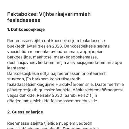
Faktabokse: Vïjhte råajvarimmieh
fealadassese
1. Dahkoesoejkesje
Reerenasse sæjhta dahkoesoejkesjem fealadassese
buektedh åvteli giesien 2023. Dahkoesoejkesje sæjhta
vuesiehtidh monnehke evtiedæmman, abpejaepien
barkoesijjide, maahtose, maarkededoekemasse,
destinasjovneevtiedæmman jïh aarvoesjugniedæmman abpe
laantesne.
Dahkoesoejkesje edtja aaj reerenassen prioriteeremh
stuvredh, jïh barkoem konkretiseeredh
fealadassetsiehkiegujmie Hurdalvåaroemisnie. Daate feerhmie
pilovteprosjekth guessiedåarjojde, dåhkasjehtemeöörnegasse
væjsaldahkide, Reiseliv 2030 (aarebi Reis21) jïh
dåarjedimmietsiehkide fealadassemoenehtsistie.
2. Guessiedåarjoe
Reerenasse sæjhta tjïeltide nuepiem vedtedh
guessiedåarjoem tseegkedh. Departemeente lea