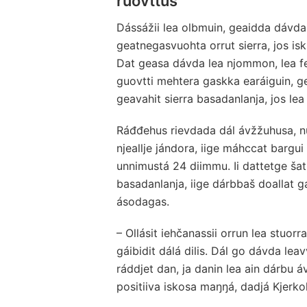
ruovttus
Dássážii lea olbmuin, geaidda dávd
geatnegasvuohta orrut sierra, jos isk
Dat geasa dávda lea njommon, lea fe
guovtti mehtera gaskka earáiguin, g
geavahit sierra basadanlanja, jos lea
Ráđđehus rievdada dál ávžžuhusa, nu
njeallje jándora, iige máhccat bargu
unnimustá 24 diimmu. Ii dattetge šat
basadanlanja, iige dárbbaš doallat 
ásodagas.
– Ollásit iehčanassii orrun lea stuorra
gáibidit dálá dilis. Dál go dávda leav
ráddjet dan, ja danin lea ain dárbu áv
positiiva iskosa maŋŋá, dadjá Kjerkol