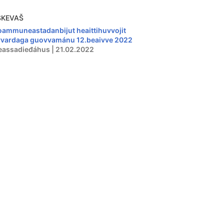
SKEVAŠ
oammuneastadanbijut heaittihuvvojit
vvardaga guovvamánu 12.beaivve 2022
eassadieđáhus | 21.02.2022