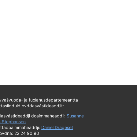
vvašvuođa- ja fuolahusdepartemeantta
tasiidduid ovddasvástideaddjit:
asvástideaddji doaimmaheaddji:
Susanne
 Stephansen
ttadoaimmaheaddji:
Daniel Drageset
fovdna: 22 24 90 90