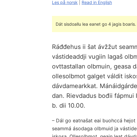
Les på norsk
|
Read in English
Dát sisdoallu lea eanet go 4 jagis boaris.
Ráđđehus ii šat ávžžut seamm
vástideaddji vugiin lagaš olb
ovttastallan olbmuin, geasa 
ollesolbmot galget váldit isk
dávdamearkkat. Mánáidgárdem
dan. Rievdadus bođii fápmui
b. dii 10.00.
– Dál go eatnašat eai buohccá hejot
seammá ásodaga olbmuid ja vástidead
iskosa. Ollesolbmot, geain leat dávd