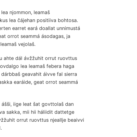
a lea njommon, leamaš
kus lea čájehan positiiva bohtosa.
rten earret eará doallat unnimustá
eat orrot seammá ásodagas, ja
 leamaš vejolaš.
 ahte dál ávžžuhit orrut ruovttus
i ovdalgo lea leamaš febera haga
 dárbbaš geavahit áivve fal sierra
gaskka earáide, geat orrot seammá
 ášši, iige leat šat govttolaš dan
va sakka, mii hii háliidit dattetge
žžuhit orrut ruovttus njeallje beaivvi
.