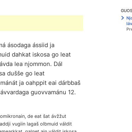
GUO
Nj
lá
Pr
á ásodaga ássiid ja
muid dahkat iskosa go leat
dávda lea njommon. Dál
osa dušše go leat
ánát ja oahppit eai dárbbaš
 lávvardaga guovvamánu 12.
 omikronain, de eat šat ávžžut
dji vugiin lagaš olbmuid váldit
amearkkat, galget ain váldit iskosa,