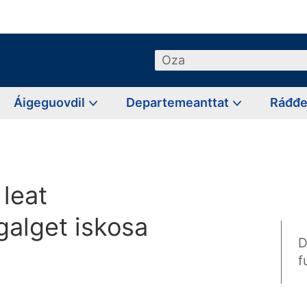
o
Oza
Áigeguovdil
Departemeanttat
Ráđđ
leat
alget iskosa
D
f