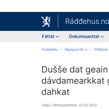
Ráđđehus.n
Fáttát
Dokumeanttat
Ovdasiidu
Áigeguovdil
Ođđasat
Dušše dat geain 
dávdamearkkat g
dahkat
Ođas |
Almmustahtton: 15.02.2022