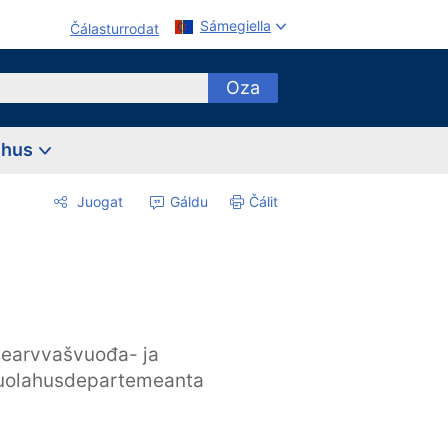
Sámegiella
Čálasturrodat
Oza
ehus
Juogat
Gáldu
Čálit
earvvašvuođa- ja
uolahusdepartemeanta