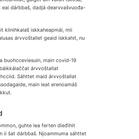
 eai dárbbaš, dadjá dearvvašvuođa-
t klinihkalaš iskkaheapmái, mii
sas árvvoštallet geaid iskkahit, nu
a buohcceviesuin, main covid-19
 báikkálaččat árvvoštallat
hcciid. Sáhttet maid árvvoštallat
 ossodagaide, main leat erenoamáš
kkut.
d
ommon, guhte lea ferten dieđihit
Dan ii šat dárbbaš. Njoammuma sáhttet