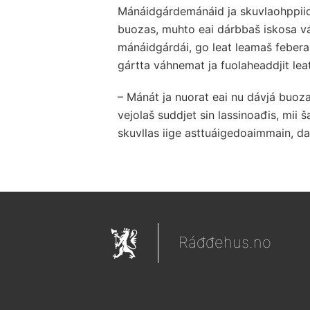
Mánáidgárdemánáid ja skuvlaohppiid á
buozas, muhto eai dárbbaš iskosa váld
mánáidgárdái, go leat leamaš febera
gártta váhnemat ja fuolaheaddjit leat
– Mánát ja nuorat eai nu dávjá buoza
vejolaš suddjet sin lassinoađis, mii š
skuvllas iige asttuáigedoaimmain, da
Ráđđehus.no