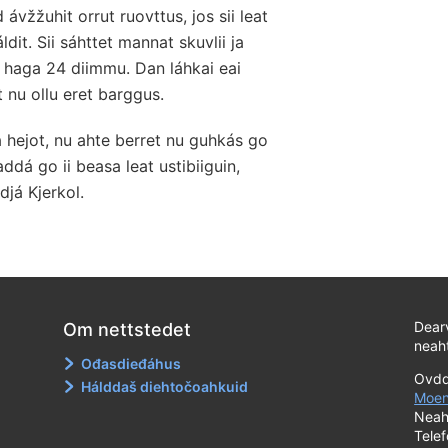
vžžuhit orrut ruovttus, jos sii leat
it. Sii sáhttet mannat skuvlii ja
 haga 24 diimmu. Dan láhkai eai
 nu ollu eret barggus.
 hejot, nu ahte berret nu guhkás go
addá go ii beasa leat ustibiiguin,
djá Kjerkol.
Dear
Om nettstedet
neaht
Ođasdieđáhus
Ovdd
Hálddaš diehtočoahkuid
Moen
Neah
Tele