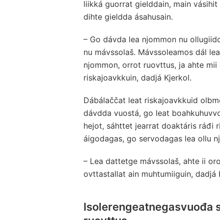
liikká guorrat gielddain, main vási
dihte gieldda ásahusain.
– Go dávda lea njommon nu ollugiidd
nu mávssolaš. Mávssoleamos dál lea
njommon, orrot ruovttus, ja ahte mii 
riskajoavkkuin, dadjá Kjerkol.
Dábálaččat leat riskajoavkkuid olb
dávdda vuostá, go leat boahkuhuvvon.
hejot, sáhttet jearrat doaktáris ráđi 
áigodagas, go servodagas lea ollu 
– Lea dattetge mávssolaš, ahte ii oro
ovttastallat ain muhtumiiguin, dadjá 
Isolerengeatnegasvuođa sa