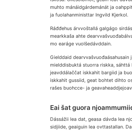
muhto mánáidgárdemánát ja oahppit
ja fuolahanministtar Ingvild Kjerkol.
Ráđđehus árvvoštallá galgágo sirdási
mearkkaša ahte dearvvašvuođabálvalu
mo earáge vuolšedávddain.
Gielddaid dearvvašvuođaásahusain j
mielddisbuktá stuorra riskka, sáhttá
jeavddálaččat iskkahit bargiid ja buo
iskkahit gussiid, geat bohtet dihto
rašes buohcce- ja geavaheaddjejoav
Eai šat guora njoammumii
Dássážii lea dat, geasa dávda lea nj
sidjiide, geaiguin lea ovttastallan. 