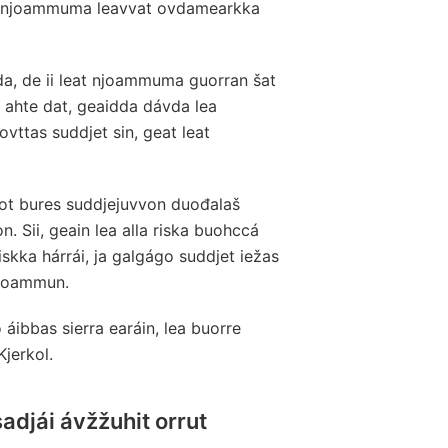
hit njoammuma leavvat ovdamearkka
a, de ii leat njoammuma guorran šat
 ahte dat, geaidda dávda lea
ovttas suddjet sin, geat leat
mot bures suddjejuvvon duođalaš
 Sii, geain lea alla riska buohccá
riskka hárrái, ja galgágo suddjet iežas
njoammun.
 áibbas sierra earáin, lea buorre
Kjerkol.
djái ávžžuhit orrut