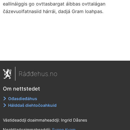
eallináiggis go ovttasbargat áibbas ovttalágan
čázevuolfatnasiid hárrái, dadjá Gram loahpas.
Ráđđehus.no
Om nettstedet
Ođasdieđáhus
Hálddaš diehtočoahkuid
Vástideaddji doaimmaheaddji: Ingrid Dåsnes
Neahttadoaimmaheaddji:
Synne Kvam