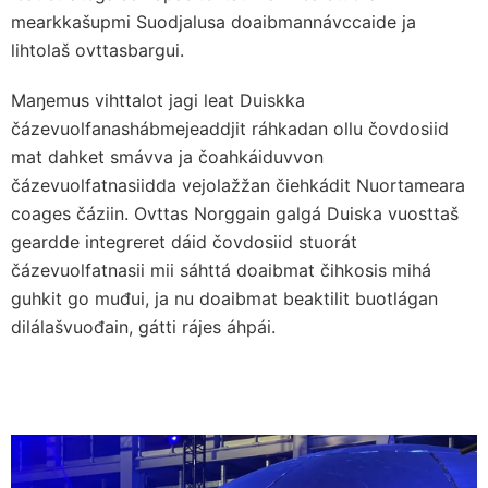
mearkkašupmi Suodjalusa doaibmannávccaide ja
lihtolaš ovttasbargui.
Maŋemus vihttalot jagi leat Duiskka
čázevuolfanashábmejeaddjit ráhkadan ollu čovdosiid
mat dahket smávva ja čoahkáiduvvon
čázevuolfatnasiidda vejolažžan čiehkádit Nuortameara
coages čáziin. Ovttas Norggain galgá Duiska vuosttaš
geardde integreret dáid čovdosiid stuorát
čázevuolfatnasii mii sáhttá doaibmat čihkosis mihá
guhkit go muđui, ja nu doaibmat beaktilit buotlágan
dilálašvuođain, gátti rájes áhpái.