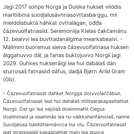
Jagi 2017 sohpe Norga ja Duiska hukset viiddis
maritiibma suodjalusávnnasovttasbarggu, mii
mielddisbuktá háhkat ovttalágan, ođđa
čázevuolfatnasiid. Seremoniija Kielas čakčamánu
12. beaivvi lea buvttadanálgima mearkabeaivi. -
Máilmmi buoremus sieiva čázevuolfatnasa huksen
álggahuvvo dál, ja fanas buktojuvvo Norgii jagi
2029. Guhkes huksenáigi lea hui dábálaš dán
sturrosaš fatnasiid dáfus, dadjá Bjørn Arild Gram
(Gb).
– Čázevuolfatnasat dahket Norgga dorvvolaččabun.
Čázevuolfatnasat leat hui dehálaš militearakapasitehtat
Norgii. Dat go lea vejolaš doaimmahit čiegus
doaimmaid ja seammás lea nu váikkuhanfámolaš, nanne
Suodjalusa balddihannávcca hui olu. Čázevuolfatnasat
leat strategalaš kapasitehtat main lea stuora