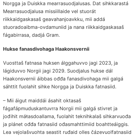
Norgga ja Duiskka mearrasuodjalusas. Dat sihkkarastá
Mearrasuodjalusa missiillaide vel stuorát
riikkaidgaskasaš geavahanjoavkku, mii addá
stuoradoaibma-ovdamuniid ja nana riikkaidgaskasaš
fágabirrasa, dadjá Gram.
Hukse fanasdivohaga Haakonsvernii
Vuosttaš fatnasa huksen álggahuvvo jagi 2023, ja
lágiduvvo Norgii jagi 2029. Suodjalus hukse dál
Haakonsvernii áibbas ođđa fanasdivohaga mii galgá
sáhttit fuolahit sihke Norgga ja Duiskka fatnasiid.
– Mii áigut maiddái ásahit oktasaš
fágafápmuduskantuvrra Norgii mii galgá stivret ja
jođihit máŧasdoallama, fuolahit teknihkalaš sihkarvuođa
ja plánet ođđa fatnasiid ođasmahttimiid boahtteáiggis.
Lea vejolašvuohta seastit ruđaid olles čázevuolfatnasiid