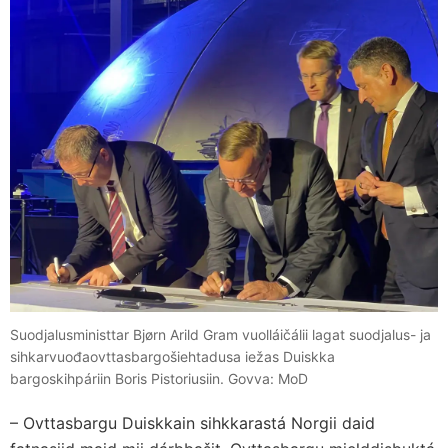
Suodjalusministtar Bjørn Arild Gram vuolláičálii lagat suodjalus- ja
sihkarvuođaovttasbargošiehtadusa iežas Duiskka
bargoskihpáriin Boris Pistoriusiin. Govva: MoD
– Ovttasbargu Duiskkain sihkkarastá Norgii daid