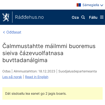
Sámegiella
Ráđđehus.no
Oza
Fállu
Ođđasat
Čalmmustahtte máilmmi buoremus
sieiva čázevuolfatnasa
buvttadanálgima
Ođas |
Almmustahtton: 18.12.2023
|
Suodjalusdepartemeanta
Les på norsk
|
Read in English
Dát sisdoallu lea eanet go 2 jagis boaris.