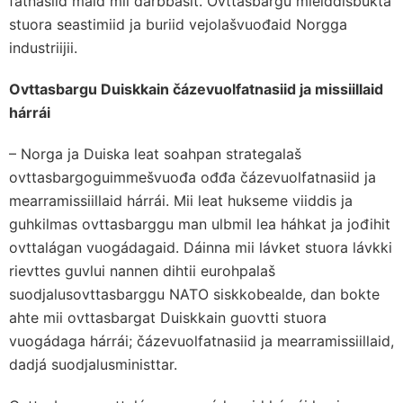
fatnasiid maid mii dárbbašit. Ovttasbargu mielddisbuktá
stuora seastimiid ja buriid vejolašvuođaid Norgga
industriijii.
Ovttasbargu Duiskkain čázevuolfatnasiid ja missiillaid
hárrái
– Norga ja Duiska leat soahpan strategalaš
ovttasbargoguimmešvuođa ođđa čázevuolfatnasiid ja
mearramissiillaid hárrái. Mii leat hukseme viiddis ja
guhkilmas ovttasbarggu man ulbmil lea háhkat ja jođihit
ovttalágan vuogádagaid. Dáinna mii lávket stuora lávkki
rievttes guvlui nannen dihtii eurohpalaš
suodjalusovttasbarggu NATO siskkobealde, dan bokte
ahte mii ovttasbargat Duiskkain guovtti stuora
vuogádaga hárrái; čázevuolfatnasiid ja mearramissiillaid,
dadjá suodjalusministtar.