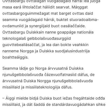
Ovttasbargu ovttalágan vuogádagaid hárrái lea juoga
masa eará lihtolaččat háliidit searvat. Máŋggat
ovttasbargoguimmežagat mat barget ovttas daid
seamma vuogádagaid hárrái, buktet stuoradoaibma-
ovdamuniid ja synergiijaid buot oasálaččaide.
Ovttasbargu Duiskkain nanne goappáge nationála
teknologalaš gelbbolašvuođasurggiid
guovttebeallásaččat, ja lea dan bokte veahkkin
nanneme Norgga ja Duiskka suodjalusindustriija
boahtteáiggis.
Seamma ládje go Norga árvvusatná Duiskka
njunušgelbbolašvuođa čázevuolfatnasiid dáfus, de
árvvusatná Duiska Norgga njunušgelbbolašvuođa
missiillaid ja missiilateknologiija dáfus.
– Áiggi mielde bidjá Duiska buot iežas fregáhtaide ođđa
missiillaid, ja dát šaddá de standárdavuogádahkan sihke