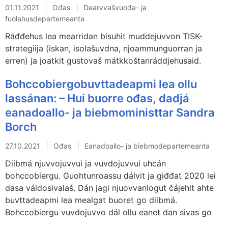
01.11.2021
Ođas
Dearvvašvuođa- ja
fuolahusdepartemeanta
Ráđđehus lea mearridan bisuhit muddejuvvon TISK-
strategiija (iskan, isolašuvdna, njoammunguorran ja
erren) ja joatkit gustovaš mátkkoštanráddjehusaid.
Bohccobiergobuvttadeapmi lea ollu
lassánan: – Hui buorre ođas, dadjá
eanadoallo- ja biebmoministtar Sandra
Borch
27.10.2021
Ođas
Eanadoallo- ja biebmodepartemeanta
Diibmá njuvvojuvvui ja vuvdojuvvui uhcán
bohccobiergu. Guohtunroassu dálvit ja giđđat 2020 lei
dasa váldosivalaš. Dán jagi njuovvanlogut čájehit ahte
buvttadeapmi lea mealgat buoret go diibmá.
Bohccobiergu vuvdojuvvo dál ollu eanet dan sivas go