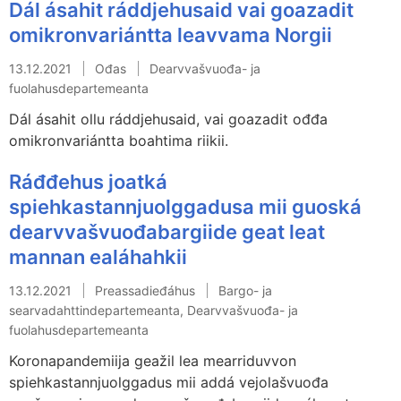
Dál ásahit ráddjehusaid vai goazadit
omikronvariántta leavvama Norgii
13.12.2021
Ođas
Dearvvašvuođa- ja
fuolahusdepartemeanta
Dál ásahit ollu ráddjehusaid, vai goazadit ođđa
omikronvariántta boahtima riikii.
Ráđđehus joatká
spiehkastannjuolggadusa mii guoská
dearvvašvuođabargiide geat leat
mannan ealáhahkii
13.12.2021
Preassadieđáhus
Bargo- ja
searvadahttindepartemeanta, Dearvvašvuođa- ja
fuolahusdepartemeanta
Koronapandemiija geažil lea mearriduvvon
spiehkastannjuolggadus mii addá vejolašvuođa