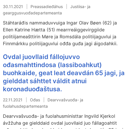
30.11.2021
Preassadieđáhus
Justiisa- ja
gearggusvuođadepartemeanta
Stáhtaráđis nammaduvvuiga Ingar Olav Bøen (62) ja
Ellen Katrine Hætta (51) mearrreáiggevirggiide
politiijameašttirin Møre ja Romsdála politiijaguvlui ja
Finnmárkku politiijaguvlui ođđa guđa jagi áigodahkii.
Ovdal juovllaid fállojuvvo
ođasmahttindosa (lassiboahkut)
buohkaide, geat leat deavdán 65 jagi, ja
gielddat sáhttet váldit atnui
koronaduođaštusa.
22.11.2021
Ođas
Dearvvašvuođa- ja
fuolahusdepartemeanta
Dearvvašvuođa- ja fuolahusministtar Ingvild Kjerkol
ávžžuha ge gielddaid ovdal juovllaid juo fállagoahtit