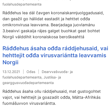
fuolahusdepartemeanta
Ráđđehus lea dál čavgen koronaiskannjuolggadusaid,
dan geažil go háliidat eastadit ja hehttet ođđa
omikronvirusa leavvama. Bearjadaga juovlamánu
3.beaivvi gaskaija rájes galget buohkat geat bohtet
Norgii válddihit koronaiskosa beroškeahttá
Ráđđehus ásaha ođđa ráddjehusaid, vai
hehttejit ođđa virusvariántta leavvamis
Norgii
13.12.2021
Ođas
Dearvvašvuođa- ja
fuolahusdepartemeanta, Justiisa- ja
gearggusvuođadepartemeanta
Ráđđehus ásaha ollu ráddjehusaid, mat gustogohtet
vajot, vai hehttejit ja goazadit ođđa, Mátta-Afrihkás
fuomášuvvon virusvariántta.