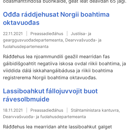
ođasmahttindosa buohkaide, geat leat deavdán 65 jagi.
Ođđa ráddjehusat Norgii boahtima
oktavuođas
22.11.2021
Preassadieđáhus
Justiisa- ja
gearggusvuođadepartemeanta, Dearvvašvuođa- ja
fuolahusdepartemeanta
Ráđđehus lea njoammundili geažil mearridan fas
gáibidišgoahtit negatiiva iskosa ovdal riikii boahtima, ja
viiddida dálá iskkahangáibádusa ja riikii boahtima
registrerema Norgii boahtima oktavuođas.
Lassiboahkut fállojuvvojit buot
rávesolbmuide
18.11.2021
Preassadieđáhus
Stáhtaministara kantuvra,
Dearvvašvuođa- ja fuolahusdepartemeanta
Ráđđehus lea mearridan ahte lassiboahkut galget