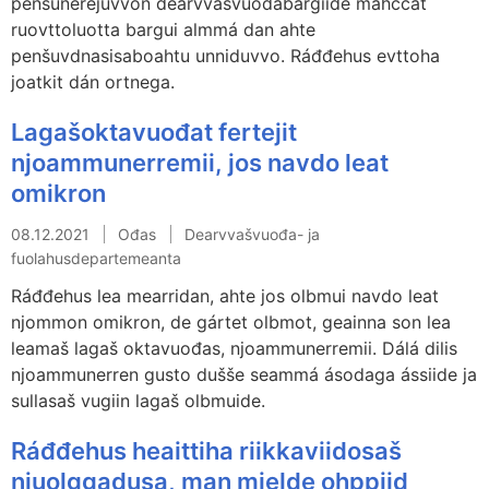
penšunerejuvvon dearvvašvuođabargiide máhccat
ruovttoluotta bargui almmá dan ahte
penšuvdnasisaboahtu unniduvvo. Ráđđehus evttoha
joatkit dán ortnega.
Lagašoktavuođat fertejit
njoammunerremii, jos navdo leat
omikron
08.12.2021
Ođas
Dearvvašvuođa- ja
fuolahusdepartemeanta
Ráđđehus lea mearridan, ahte jos olbmui navdo leat
njommon omikron, de gártet olbmot, geainna son lea
leamaš lagaš oktavuođas, njoammunerremii. Dálá dilis
njoammunerren gusto dušše seammá ásodaga ássiide ja
sullasaš vugiin lagaš olbmuide.
Ráđđehus heaittiha riikkaviidosaš
njuolggadusa, man mielde ohppiid