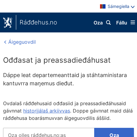
Sámegiella
Ráđđehus.no
Oza
Fállu
Áigeguovdil
Ođđasat ja preassadieđáhusat
Dáppe leat departemeanttaid ja stáhtaministara
kantuvrra maŋemus dieđut.
Ovdalaš ráđđehusaid ođđasiid ja preassadieđáhusaid
gávnnat
historjjálaš arkiivvas
. Doppe gávnnat maid dálá
ráđđehusa boarásmuvvan áigeguovdilis áššiid.
Søk
Oza