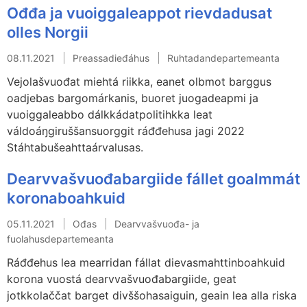
Ođđa ja vuoiggaleappot rievdadusat
olles Norgii
08.11.2021
Preassadieđáhus
Ruhtadandepartemeanta
Vejolašvuođat miehtá riikka, eanet olbmot barggus
oadjebas bargomárkanis, buoret juogadeapmi ja
vuoiggaleabbo dálkkádatpolitihkka leat
váldoáŋgiruššansuorggit ráđđehusa jagi 2022
Stáhtabušeahttaárvalusas.
Dearvvašvuođabargiide fállet goalmmát
koronaboahkuid
05.11.2021
Ođas
Dearvvašvuođa- ja
fuolahusdepartemeanta
Ráđđehus lea mearridan fállat dievasmahttinboahkuid
korona vuostá dearvvašvuođabargiide, geat
jotkkolaččat barget divššohasaiguin, geain lea alla riska