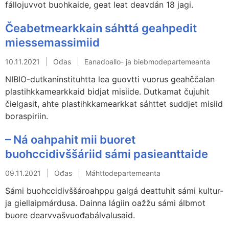
fállojuvvot buohkaide, geat leat deavdán 18 jagi.
Čeabetmearkkain sáhttá geahpedit
miessemassimiid
10.11.2021
Ođas
Eanadoallo- ja biebmodepartemeanta
NIBIO-dutkaninstituhtta lea guovtti vuorus geahččalan
plastihkkamearkkaid bidjat misiide. Dutkamat čujuhit
čielgasit, ahte plastihkkamearkkat sáhttet suddjet misiid
boraspiriin.
– Ná oahpahit mii buoret
buohccidivššáriid sámi pasieanttaide
09.11.2021
Ođas
Máhttodepartemeanta
Sámi buohccidivššároahppu galgá deattuhit sámi kultur-
ja giellaipmárdusa. Dainna lágiin oažžu sámi álbmot
buore dearvvašvuođabálvalusaid.