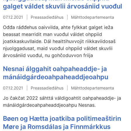
galget váldet skuvlii árvosániid vuođul
07.12.2021
Preassadieđáhus
Máhttodepartemeanta
Ođđa ráđđehus oaivvilda, ahte fylkkat galget ieža
beassat mearridit man vuođul váldet ohppiid
joatkkaskuvllaide. Dál heaittihuvvojit riikkaviidosaš
njuolggadusat, maid vuođul ohppiid váldet skuvlii
árvosániid vuođul, nu gohčoduvvon friija
Nesnai álggahit oahpaheaddje- ja
mánáidgárdeoahpaheaddjeoahpu
07.12.2021
Preassadieđáhus
Máhttodepartemeanta
Jo čakčat 2022 sáhttá váldigoahtit oahpaheaddje- ja
mánáidgárdeoahpaheaddjeoahpu Nesnas.
Bøen og Hætta joatkiba politimeaštirin
Møre ja Romsdálas ja Finnmárkkus