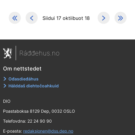
Siidui 17 oktiibuot 18
Ráđđehus.no
Om nettstedet
Ođasdieđáhus
Hálddaš diehtočoahkuid
DIO
Poastaboksa 8129 Dep, 0032 OSLO
Telefovdna: 22 24 90 90
E-poasta:
redaksjonen@dss.dep.no