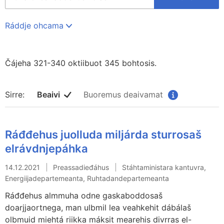
på
hele
regjeringen.no
Ráddje ohcama
Čájeha 321-340 oktiibuot 345 bohtosis.
Sirre:
Beaivi
Buoremus deaivamat
Ráđđehus juolluda miljárda sturrosaš
elrávdnjepáhka
14.12.2021
Preassadieđáhus
Stáhtaministara kantuvra,
Energiijadepartemeanta, Ruhtadandepartemeanta
Ráđđehus almmuha odne gaskaboddosaš
doarjjaortnega, man ulbmil lea veahkehit dábálaš
olbmuid miehtá riikka máksit mearehis divrras el-