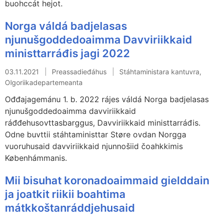
buohccát hejot.
Norga váldá badjelasas
njunušgoddedoaimma Davviriikkaid
ministtarráđis jagi 2022
03.11.2021
Preassadieđáhus
Stáhtaministara kantuvra,
Olgoriikadepartemeanta
Ođđajagemánu 1. b. 2022 rájes váldá Norga badjelasas
njunušgoddedoaimma davviriikkaid
ráđđehusovttasbarggus, Davviriikkaid ministtarráđis.
Odne buvttii stáhtaministtar Støre ovdan Norgga
vuoruhusaid davviriikkaid njunnošiid čoahkkimis
Københámmanis.
Mii bisuhat koronadoaimmaid gielddain
ja joatkit riikii boahtima
mátkkoštanráddjehusaid