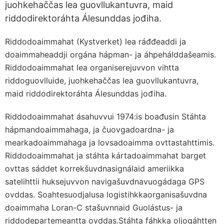
juohkehaččas lea guovllukantuvra, maid
riddodirektoráhta Álesunddas jođiha.
Riddodoaimmahat (Kystverket) lea ráđđeaddi ja
doaimmaheaddji orgána hápman- ja áhpehálddašeamis.
Riddodoaimmahat lea organiserejuvvon vihtta
riddoguovlluide, juohkehaččas lea guovllukantuvra,
maid riddodirektoráhta Álesunddas jođiha.
Riddodoaimmahat ásahuvvui 1974:is boađusin Stáhta
hápmandoaimmahaga, ja čuovgadoardna- ja
mearkadoaimmahaga ja lovsadoaimma ovttastahttimis.
Riddodoaimmahat ja stáhta kártadoaimmahat barget
ovttas sáddet korrekšuvdnasignálaid ameriikka
satelihttii huksejuvvon navigašuvdnavuogádaga GPS
ovddas. Soahtesuodjalusa logistihkkaorganisašuvdna
doaimmaha Loran-C stašuvnnaid Guolástus- ja
riddodepartemeantta ovddas.Stáhta fáhkka oljogáhtten