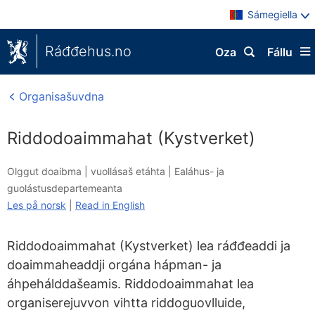
Sámegiella
Ráđđehus.no
Oza
Fállu
Organisašuvdna
Riddodoaimmahat (Kystverket)
Olggut doaibma |
vuollásaš etáhta
|
Ealáhus- ja
guolástusdepartemeanta
Les på norsk
|
Read in English
Riddodoaimmahat (Kystverket) lea ráđđeaddi ja
doaimmaheaddji orgána hápman- ja
áhpehálddašeamis. Riddodoaimmahat lea
organiserejuvvon vihtta riddoguovlluide,