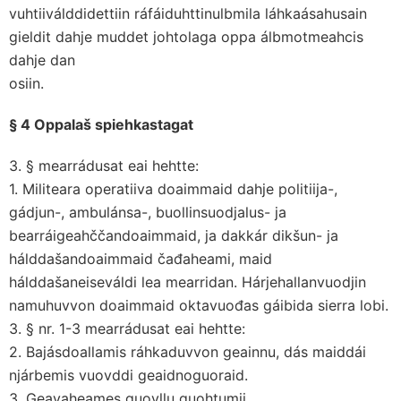
vuhtiiválddidettiin ráfáiduhttinulbmila láhkaásahusain
gieldit dahje muddet johtolaga oppa álbmotmeahcis
dahje dan
osiin.
§ 4 Oppalaš spiehkastagat
3. § mearrádusat eai hehtte:
1. Militeara operatiiva doaimmaid dahje politiija-,
gádjun-, ambulánsa-, buollinsuodjalus- ja
bearráigeahččandoaimmaid, ja dakkár dikšun- ja
hálddašandoaimmaid čađaheami, maid
hálddašaneiseváldi lea mearridan. Hárjehallanvuodjin
namuhuvvon doaimmaid oktavuođas gáibida sierra lobi.
3. § nr. 1-3 mearrádusat eai hehtte:
2. Bajásdoallamis ráhkaduvvon geainnu, dás maiddái
njárbemis vuovddi geaidnoguoraid.
3. Geavaheames guovllu guohtumii.