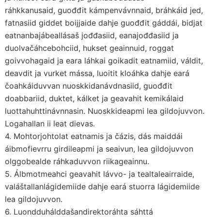
ráhkkanusaid, guođđit kámpenvávnnaid, bráhkáid jed,
fatnasiid giddet boijjaide dahje guođđit gáddái, bidjat
eatnanbajábeallásaš jođđasiid, eanajođđasiid ja
duolvačáhcebohciid, hukset geainnuid, roggat
goivvohagaid ja eara láhkai goikadit eatnamiid, váldit,
deavdit ja vurket mássa, luoitit kloáhka dahje eará
čoahkáiduvvan nuoskkidanávdnasiid, guođđit
doabbariid, duktet, kálket ja geavahit kemikálaid
luottahuhttinávnnasin. Nuoskkideapmi lea gildojuvvon.
Logahallan ii leat dievas.
4. Mohtorjohtolat eatnamis ja čázis, dás maiddái
áibmofievrru girdileapmi ja seaivun, lea gildojuvvon
olggobealde ráhkaduvvon riikageainnu.
5. Álbmotmeahci geavahit lávvo- ja tealtaleairraide,
valáštallanlágidemiide dahje eará stuorra lágidemiide
lea gildojuvvon.
6. Luondduhálddašandirektoráhta sáhttá