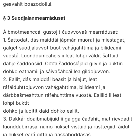
geavahit boazodollui.
§ 3 Suodjalanmearrádusat
Álbmotmeahccái gustojit čuovvovaš mearrádusat:
1. Šattodat, dás maiddái jápmán muorat ja miestagat,
galget suodjaluvvot buot vahágahttima ja bilideami
vuostá. Luonddumeahcis ii leat lohpi váldit šattuid
dahje šaddoosiid. Ođđa šaddošlájaid gilvin ja buktin
dohko eatnamii ja sáivačáhcái lea gildojuvvon.
2. Eallit, dás maiddái beasit ja biejut, leat
ráfáiduhttojuvvon vahágahttima, bilideami ja
dárbbašmeahttun ráfehuhttima vuostá. Ealliid ii leat
lohpi buktit
dohko ja luoitit daid dohko eallit.
3. Dakkár doaibmabijuid ii galgga čađahit, mat rievdadit
luonddubirrasa, numo hukset visttiid ja rusttegiid, áidut
ja hukset eará gitta ja gaskaboddasaš