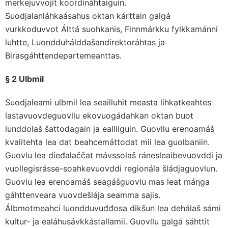
merkejuvvojit koordináhtaiguin.
Suodjalanláhkaásahus oktan kárttain galgá
vurkkoduvvot Álttá suohkanis, Finnmárkku fylkkamánni
luhtte, Luondduhálddašandirektoráhtas ja
Birasgáhttendepartemeanttas.
§ 2 Ulbmil
Suodjaleami ulbmil lea seailluhit measta lihkatkeahtes
lastavuovdeguovllu ekovuogádahkan oktan buot
lunddolaš šattodagain ja ealliiguin. Guovllu erenoamáš
kvalitehta lea dat beahcemáttodat mii lea guolbaniin.
Guovlu lea dieđalaččat mávssolaš ránesleaibevuovddi ja
vuollegisrásse-soahkevuovddi regionála šládjaguovlun.
Guovlu lea erenoamáš seagášguovlu mas leat máŋga
gáhttenveara vuovdešlája seamma sajis.
Álbmotmeahci luondduvuđđosa dikšun lea dehálaš sámi
kultur- ja ealáhusávkkástallamii. Guovllu galgá sáhttit