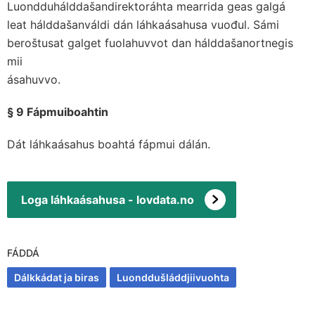
Luondduhálddašandirektoráhta mearrida geas galgá
leat hálddašanváldi dán láhkaásahusa vuođul. Sámi
beroštusat galget fuolahuvvot dan hálddašanortnegis
mii
ásahuvvo.
§ 9 Fápmuiboahtin
Dát láhkaásahus boahtá fápmui dálán.
Loga láhkaásahusa - lovdata.no
FÁDDÁ
Dálkkádat ja biras
Luonddušláddjiivuohta