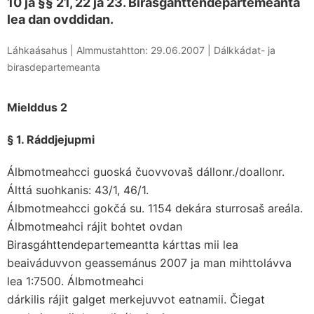
10 ja §§ 21, 22 ja 23. Birasgáhttendepartemeanta
lea dan ovddidan.
Láhkaásahus |
Almmustahtton: 29.06.2007
|
Dálkkádat- ja
birasdepartemeanta
Mielddus 2
§ 1. Ráddjejupmi
Álbmotmeahcci guoská čuovvovaš dállonr./doallonr.
Álttá suohkanis: 43/1, 46/1.
Álbmotmeahcci gokčá su. 1154 dekára sturrosaš areála.
Álbmotmeahci rájit bohtet ovdan
Birasgáhttendepartemeantta kárttas mii lea
beaiváduvvon geassemánus 2007 ja man mihttolávva
lea 1:7500. Álbmotmeahci
dárkilis rájit galget merkejuvvot eatnamii. Čiegat