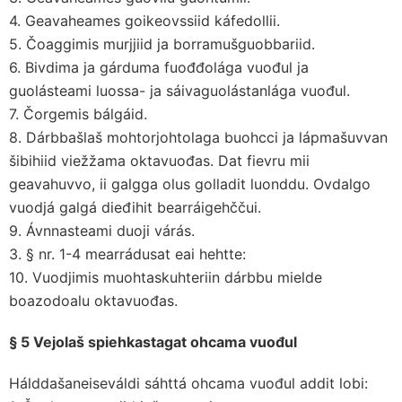
4. Geavaheames goikeovssiid káfedollii.
5. Čoaggimis murjjiid ja borramušguobbariid.
6. Bivdima ja gárduma fuođđolága vuođul ja
guolásteami luossa- ja sáivaguolástanlága vuođul.
7. Čorgemis bálgáid.
8. Dárbbašlaš mohtorjohtolaga buohcci ja lápmašuvvan
šibihiid viežžama oktavuođas. Dat fievru mii
geavahuvvo, ii galgga olus golladit luonddu. Ovdalgo
vuodjá galgá dieđihit bearráigehččui.
9. Ávnnasteami duoji várás.
3. § nr. 1-4 mearrádusat eai hehtte:
10. Vuodjimis muohtaskuhteriin dárbbu mielde
boazodoalu oktavuođas.
§ 5 Vejolaš spiehkastagat ohcama vuođul
Hálddašaneiseváldi sáhttá ohcama vuođul addit lobi: