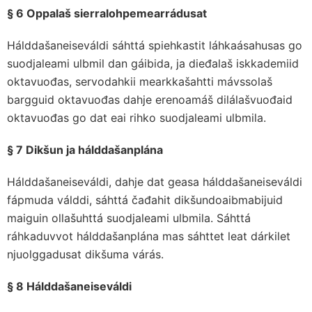
§ 6 Oppalaš sierralohpemearrádusat
Hálddašaneiseváldi sáhttá spiehkastit láhkaásahusas go
suodjaleami ulbmil dan gáibida, ja dieđalaš iskkademiid
oktavuođas, servodahkii mearkkašahtti mávssolaš
bargguid oktavuođas dahje erenoamáš dilálašvuođaid
oktavuođas go dat eai rihko suodjaleami ulbmila.
§ 7 Dikšun ja hálddašanplána
Hálddašaneiseváldi, dahje dat geasa hálddašaneiseváldi
fápmuda válddi, sáhttá čađahit dikšundoaibmabijuid
maiguin ollašuhttá suodjaleami ulbmila. Sáhttá
ráhkaduvvot hálddašanplána mas sáhttet leat dárkilet
njuolggadusat dikšuma várás.
§ 8 Hálddašaneiseváldi