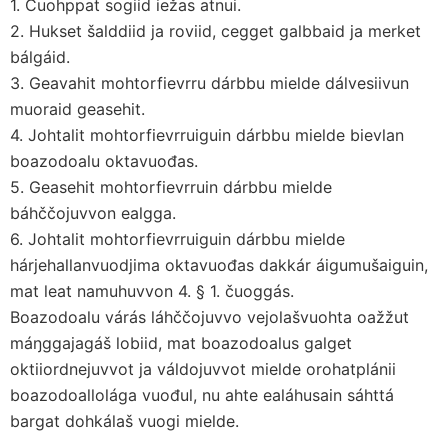
1. Čuohppat sogiid iežas atnui.
2. Hukset šalddiid ja roviid, cegget galbbaid ja merket
bálgáid.
3. Geavahit mohtorfievrru dárbbu mielde dálvesiivun
muoraid geasehit.
4. Johtalit mohtorfievrruiguin dárbbu mielde bievlan
boazodoalu oktavuođas.
5. Geasehit mohtorfievrruin dárbbu mielde
báhččojuvvon ealgga.
6. Johtalit mohtorfievrruiguin dárbbu mielde
hárjehallanvuodjima oktavuođas dakkár áigumušaiguin,
mat leat namuhuvvon 4. § 1. čuoggás.
Boazodoalu várás láhččojuvvo vejolašvuohta oažžut
máŋggajagáš lobiid, mat boazodoalus galget
oktiiordnejuvvot ja váldojuvvot mielde orohatplánii
boazodoallolága vuođul, nu ahte ealáhusain sáhttá
bargat dohkálaš vuogi mielde.