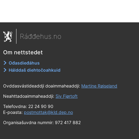
Ráđđehus.no
Om nettstedet
Ođasdieđáhus
Hálddaš diehtočoahkuid
Ovddasvástideaddji doaimmaheaddji:
Martine Røiseland
Neahttadoaimmaheaddji:
Siv Fjørtoft
Telefovdna: 22 24 90 90
E-poasta:
postmottak@kld.dep.no
Organisašuvdna nummir: 972 417 882