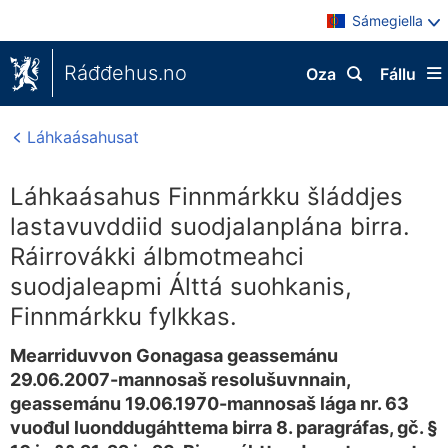
Sámegiella
Ráđđehus.no
Oza
Fállu
Láhkaásahusat
Láhkaásahus Finnmárkku šláddjes
lastavuvddiid suodjalanplána birra.
Ráirrovákki álbmotmeahci
suodjaleapmi Álttá suohkanis,
Finnmárkku fylkkas.
Mearriduvvon Gonagasa geassemánu
29.06.2007-mannosaš resolušuvnnain,
geassemánu 19.06.1970-mannosaš lága nr. 63
vuođul luonddugáhttema birra 8. paragráfas, gč. §