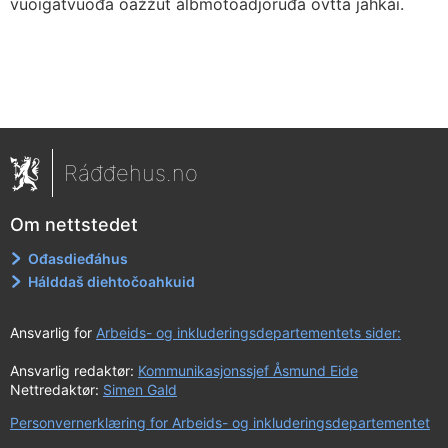
vuoigatvuođa oažžut álbmotoadjoruđa ovtta jahkái.
Ráđđehus.no
Om nettstedet
Ođasdieđáhus
Hálddaš diehtočoahkuid
Ansvarlig for
Arbeids- og inkluderingsdepartementets sider:
Ansvarlig redaktør:
Kommunikasjonssjef Åsmund Eide
Nettredaktør:
Simen Gald
Personvernerklæring for Arbeids- og inkluderingsdepartementet