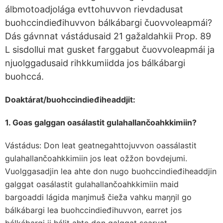
álbmotoadjolága evttohuvvon rievdadusat
buohccindieđihuvvon bálkábargi čuovvoleapmái?
Dás gávnnat vástádusaid 21 gažaldahkii Prop. 89
L sisdollui mat gusket farggabut čuovvoleapmái ja
njuolggadusaid rihkkumiidda jos bálkábargi
buohccá.
Doaktárat/buohccindieđiheaddjit:
1. Goas galggan oasálastit gulahallančoahkkimiin?
Vástádus: Don leat geatnegahttojuvvon oassálastit
gulahallančoahkkimiin jos leat ožžon bovdejumi.
Vuolggasadjin lea ahte don nugo buohccindieđiheaddjin
galggat oasálastit gulahallančoahkkimiin maid
bargoaddi lágida maŋimuš čieža vahku maŋŋil go
bálkábargi lea buohccindieđihuvvon, earret jos