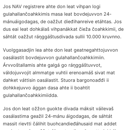
Jos NAV registrere ahte don leat vihpan logi
gulahallančoahkkimis masa leat bovdejuvvon 24-
mánuáigodagas, de oažžut dieđihanreive etáhtas. Jos
dus eai leat dohkálaš vihpanákkat čieža čoahkkimii, de
sáhtát oažžut ráŋggáštusdivada sullii 10.000 kruvnno.
Vuolggasadjin lea ahte don leat geatnegahttojuvvon
oasálastit bovdejuvvon gulahallančoahkkimiin.
Árvvoštallamis ahte galgá go ráŋggáštuvvot,
váldojuvvojit almmatge vuhtii erenoamáš sivat mat
dahket váttisin oasálastit. Stuora bargonoađđi ii
dohkkejuvvo ággan dasa ahte ii boahtit
gulahallančoahkkimiidda.
Jos don leat ožžon guokte divada máksit váilevaš
oasálastima geažil 24-mánu áigodagas, de sáhtát
massit rievtti čálihit buohcandieđáhusaid mat addet