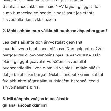
bálkábargi ii hálit ahte don galggat searvat.
Gulahallančoahkkimiin maid NAV lágida galggat don
nugo buohccindieđiheaddjin oasálastit jos etáhta
árvvoštallá dan ávkkálažžan.
2. Maid sáhtán mun váikkuhit buohcanvihpanbarggus?
Lea dehálaš ahte don árvvoštalat geavahit
muddejuvvon buohcandieđáhusa. Don galggat oažžut
bargoaddis čuovvolanplána njeallje vahku siste. Dán
plána galggat geavahit vuođđun árvvoštallat
buohcandieđihuvvon olbmuid vejolašvuođaid ollásit
dahje belohahkii bargat. Gulahallančoahkkimiin sáhtát
fuolahit ahte ságastallat vuđolaččat bargonávccaid
árvvoštallama birra.
3. Mii dáhpáhuvvá jos in oasálastte
gulahallančoahkkimiin?