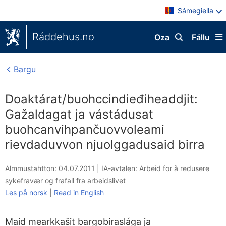
Sámegiella
Ráđđehus.no
Oza
Fállu
Bargu
Doaktárat/buohccindieđiheaddjit:
Gažaldagat ja vástádusat
buohcanvihpančuovvoleami
rievdaduvvon njuolggadusaid birra
Almmustahtton: 04.07.2011
|
IA-avtalen: Arbeid for å redusere
sykefravær og frafall fra arbeidslivet
Les på norsk
|
Read in English
Maid mearkkašit bargobiraslága ja