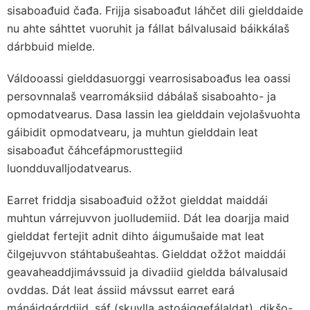
sisaboađuid čađa. Frijja sisaboađut láhčet dili gielddaide
nu ahte sáhttet vuoruhit ja fállat bálvalusaid báikkálaš
dárbbuid mielde.
Váldooassi gielddasuorggi vearrosisaboađus lea oassi
persovnnalaš vearromáksiid dábálaš sisaboahto- ja
opmodatvearus. Dasa lassin lea gielddain vejolašvuohta
gáibidit opmodatvearu, ja muhtun gielddain leat
sisaboađut čáhcefápmorusttegiid
luondduvalljodatvearus.
Earret friddja sisaboađuid ožžot gielddat maiddái
muhtun várrejuvvon juolludemiid. Dát lea doarjja maid
gielddat fertejit adnit dihto áigumušaide mat leat
čilgejuvvon stáhtabušeahtas. Gielddat ožžot maiddái
geavaheaddjimávssuid ja divadiid gieldda bálvalusaid
ovddas. Dát leat ássiid mávssut earret eará
mánáidgárddiid, sáf (skuvlla astoáiggefálaldat), dikšo-