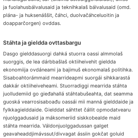
ja fuolahusbálvalusaid ja teknihkalaš bálvalusaid (omd.
plána- ja huksenáššit, čáhci, duolvačáhceluoitin ja
doapparčorgen) ovddas.
Stáhta ja gieldda ovttasbargu
Dasgo gielddasuorgi dahká stuorra oassi almmolaš
suorggis, de lea dárbbašlaš oktiiheivehit gieldda
ekonomiija ovdáneami ja bajimuš ekonomalaš politihka.
Sisaboahtorámmaid mearrideapmi suorgái sihkkarastá
dakkár oktiiheiveheami. Stuorradiggi mearrida stáhta
juolludemiid go gieđahallá stáhtabušeahta, dat seamma
guoská vearrosisaboađu oassái mii manná gielddaide ja
fylkkagielddaide. Gielddat sáhttet čállit opmodatvearu
njuolggadusaid ja máksomeriid siskkobealde maid
stáhta mearrida. Váldonjuolggadussan galget
geavaheaddjimávssut/divvagat ássiin gokčat goluid