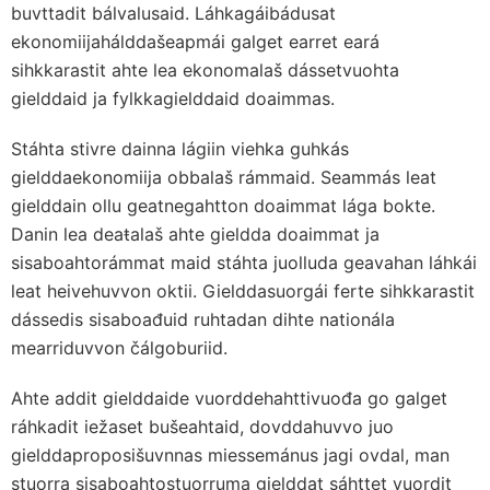
buvttadit bálvalusaid. Láhkagáibádusat
ekonomiijahálddašeapmái galget earret eará
sihkkarastit ahte lea ekonomalaš dássetvuohta
gielddaid ja fylkkagielddaid doaimmas.
Stáhta stivre dainna lágiin viehka guhkás
gielddaekonomiija obbalaš rámmaid. Seammás leat
gielddain ollu geatnegahtton doaimmat lága bokte.
Danin lea deaŧalaš ahte gieldda doaimmat ja
sisaboahtorámmat maid stáhta juolluda geavahan láhkái
leat heivehuvvon oktii. Gielddasuorgái ferte sihkkarastit
dássedis sisaboađuid ruhtadan dihte nationála
mearriduvvon čálgoburiid.
Ahte addit gielddaide vuorddehahttivuođa go galget
ráhkadit iežaset bušeahtaid, dovddahuvvo juo
gielddaproposišuvnnas miessemánus jagi ovdal, man
stuorra sisaboahtostuorruma gielddat sáhttet vuordit