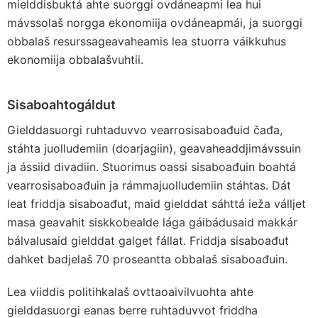
mielddisbuktá ahte suorggi ovdáneapmi lea hui
mávssolaš norgga ekonomiija ovdáneapmái, ja suorggi
obbalaš resurssageavaheamis lea stuorra váikkuhus
ekonomiija obbalašvuhtii.
Sisaboahtogáldut
Gielddasuorgi ruhtaduvvo vearrosisaboađuid čađa,
stáhta juolludemiin (doarjagiin), geavaheaddjimávssuin
ja ássiid divadiin. Stuorimus oassi sisaboađuin boahtá
vearrosisaboađuin ja rámmajuolludemiin stáhtas. Dát
leat friddja sisaboađut, maid gielddat sáhttá ieža válljet
masa geavahit siskkobealde lága gáibádusaid makkár
bálvalusaid gielddat galget fállat. Friddja sisaboađut
dahket badjelaš 70 proseantta obbalaš sisaboađuin.
Lea viiddis politihkalaš ovttaoaivilvuohta ahte
gielddasuorgi eanas berre ruhtaduvvot friddha