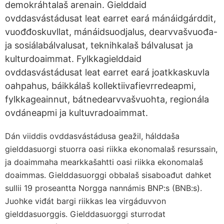
demokráhtalaš arenain. Gielddaid
ovddasvástádusat leat earret eará mánáidgárddit,
vuođđoskuvllat, mánáidsuodjalus, dearvvašvuođa-
ja sosiálabálvalusat, teknihkalaš bálvalusat ja
kulturdoaimmat. Fylkkagielddaid
ovddasvástádusat leat earret eará joatkkaskuvla
oahpahus, báikkálaš kollektiivafievrredeapmi,
fylkkageainnut, bátnedearvvašvuohta, regionála
ovdáneapmi ja kultuvradoaimmat.
Dán viiddis ovddasvástádusa geažil, hálddaša
gielddasuorgi stuorra oasi riikka ekonomalaš resurssain,
ja doaimmaha mearkkašahtti oasi riikka ekonomalaš
doaimmas. Gielddasuorggi obbalaš sisaboađut dahket
sullii 19 proseantta Norgga nannámis BNP:s (BNB:s).
Juohke viđát bargi riikkas lea virgáduvvon
gielddasuorggis. Gielddasuorggi sturrodat