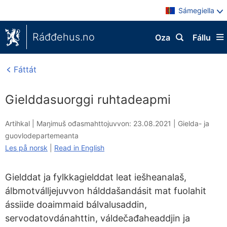
Sámegiella
Ráđđehus.no
Oza
Fállu
Fáttát
Gielddasuorggi ruhtadeapmi
Artihkal |
Maŋimuš ođasmahttojuvvon: 23.08.2021
|
Gielda- ja
guovlodepartemeanta
Les på norsk
|
Read in English
Gielddat ja fylkkagielddat leat iešheanalaš,
álbmotválljejuvvon hálddašandásit mat fuolahit
ássiide doaimmaid bálvalusaddin,
servodatovdánahttin, váldečađaheaddjin ja