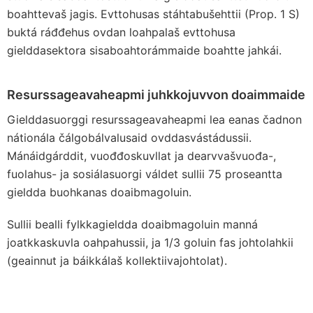
boahttevaš jagis. Evttohusas stáhtabušehttii (Prop. 1 S)
buktá ráđđehus ovdan loahpalaš evttohusa
gielddasektora sisaboahtorámmaide boahtte jahkái.
Resurssageavaheapmi juhkkojuvvon doaimmaide
Gielddasuorggi resurssageavaheapmi lea eanas čadnon
nátionála čálgobálvalusaid ovddasvástádussii.
Mánáidgárddit, vuođđoskuvllat ja dearvvašvuođa-,
fuolahus- ja sosiálasuorgi váldet sullii 75 proseantta
gieldda buohkanas doaibmagoluin.
Sullii bealli fylkkagieldda doaibmagoluin manná
joatkkaskuvla oahpahussii, ja 1/3 goluin fas johtolahkii
(geainnut ja báikkálaš kollektiivajohtolat).