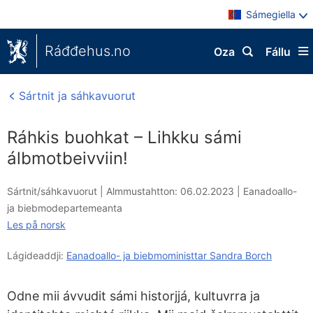
Sámegiella
Ráđđehus.no
Oza
Fállu
Sártnit ja sáhkavuorut
Ráhkis buohkat – Lihkku sámi
álbmotbeivviin!
Sártnit/sáhkavuorut |
Almmustahtton: 06.02.2023
|
Eanadoallo-
ja biebmodepartemeanta
Les på norsk
Lágideaddji:
Eanadoallo- ja biebmoministtar Sandra Borch
Odne mii ávvudit sámi historjjá, kultuvrra ja