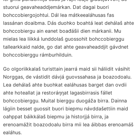
stuorui geavaheaddjemárkan. Dat dagai buori
bohccobiergojohtui. Dál lea mátkeealáhusas fas
lassánan doaibma. Dás duohko boahtá leat dehálaš ahte
bohccobiergu ain eanet boađášii dien márkanii. Mu
mielas lea liikká lunddolaš guossohit bohccobierggu
tallearkkaid nalde, go dat ahte geavaheaddjit gávdnet
bohccobierggu rámburhilduin.
Go olgoriikkalaš turisttain jearrá maid sii háliidit vásihit
Norggas, de vástidit dávjá guovssahasa ja boazodoalu.
Lea dehálaš ahte buohkat ealáhusas barget dan ovdii
ahte hoteallat ja restoráŋŋat lagasbirrasis fállet
bohccobierggu. Muital bierggu duogáža birra. Dainna
lágiin besset guossit buori biepmu návddašettiin maid
oahppat báikkálaš biepmu ja historjjá birra, ja
erenoamážit boazodoalu birra mii lea áibbas erenoamáš
ealáhus.