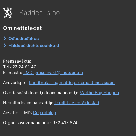
Ráđđehus.no
Om nettstedet
Ođasdieđáhus
Hálddaš diehtočoahkuid
Preassavákta:
Tel.: 22 24 91 40
E-poasta:
LMD-pressevakt@lmd.dep.no
Ansvarlig for
Landbruks- og matdepartementenes sider:
Ovddasvástideaddji doaimmaheaddji:
Marthe Bay Haugen
Neahttadoaimmaheaddji:
Toralf Larsen Vallestad
Ansatte i LMD:
Depkatalog
Organisašuvdnanummir: 972 417 874