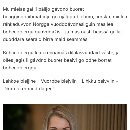
Mu mielas gal ii bálljo gávdno buoret
beaggindoaibmabidju go njálgga biebmu, hersko, mii lea
ráhkaduvvon Norgga vuođđoávdnasiiguin mas lea
bohccobiergu guovddážis - ja mas oasti beassá gullat
duoddara searaid birra maid seammás.
Bohccobiergu lea erenoamáš dilálašvuođaid váste, ja
olles jagis ii gávdno buoret beaivi go odne borrat
bohccobierggu.
Lahkoe biejjine – Vuorbbe biejvijn – Lihkku beivviin –
Gratulerer med dagen!