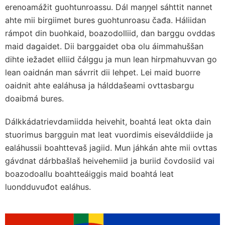
erenoamážit guohtunroassu. Dál maŋŋel sáhttit nannet
ahte mii birgiimet bures guohtunroasu čađa. Háliidan
rámpot din buohkaid, boazodolliid, dan barggu ovddas
maid dagaidet. Dii barggaidet oba olu áimmahuššan
dihte iežadet elliid čálggu ja mun lean hirpmahuvvan go
lean oaidnán man sávrrit dii lehpet. Lei maid buorre
oaidnit ahte ealáhusa ja hálddašeami ovttasbargu
doaibmá bures.
Dálkkádatrievdamiidda heivehit, boahtá leat okta dain
stuorimus bargguin mat leat vuordimis eiseválddiide ja
ealáhussii boahttevaš jagiid. Mun jáhkán ahte mii ovttas
gávdnat dárbbašlaš heivehemiid ja buriid čovdosiid vai
boazodoallu boahtteáiggis maid boahtá leat
luondduvuđot ealáhus.