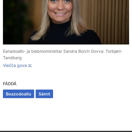
Eanadoallo- ja biebmoministtar Sandra Borch Govva: Torbjørn
Tandberg
Viečča gova
FÁDDÁ
Boazodoallu
Sámit