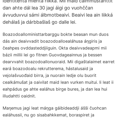
identitehta miehtá riikka. Mii maid čalmmustahttit
dan ahte dál lea 30 jagi áigi go vuohččan
ávvuduvvui sámi álbmotbeaivi. Beaivi lea ain liikká
dehálaš ja dárbbašlaš go dalle lei.
Boazodoalloministtarbarggu bokte beasan mun duos
dás ain deaivvadit boazodoalloealáhusa áŋgiris ja
čeahpes ovddasteddjiiguin. Okta deaivvadeapmi mii
bázii millii lei go fitnen Guovdageainnus ja bessen
dearvvahit boazodoallonuoraid. Mii digaštalaimet earret
eará boazodoalu rekrutterema, hástalusaid ja
vejolašvuođaid birra, ja nuorain ledje olu buorit
cealkámušat ja oaivilat maid lean vurken muitui. Ii leat ii
eahpádus ge ahte ealáhus birge bures, ja dan lea hui
illudahtti oaidnit.
Maŋemus jagi leat máŋga gáibideaddji ášši čuohcan
ealáhussii, nu go sisabahkkemat, boraspiret ja