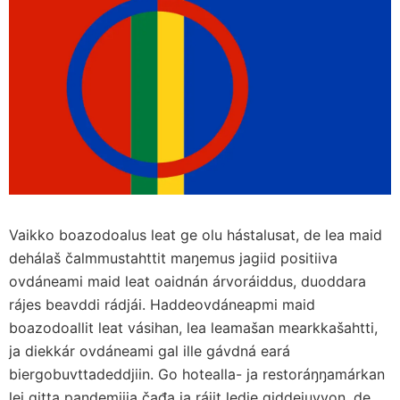
Vaikko boazodoalus leat ge olu hástalusat, de lea maid
dehálaš čalmmustahttit maŋemus jagiid positiiva
ovdáneami maid leat oaidnán árvoráiddus, duoddara
rájes beavddi rádjái. Haddeovdáneapmi maid
boazodoallit leat vásihan, lea leamašan mearkkašahtti,
ja diekkár ovdáneami gal ille gávdná eará
biergobuvttadeddjiin. Go hotealla- ja restoráŋŋamárkan
lei gitta pandemiija čađa ja rájit ledje giddejuvvon, de