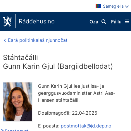
Sámegiella
Ráđđehus.no
Oza
Fállu
Eará politihkalaš njunnožat
Stáhtačálli
Gunn Karin Gjul (Bargiidbellodat)
Gunn Karin Gjul lea justiisa- ja
gearggusvuođaministtar Astri Aas-
Hansen stáhtačálli.
Doaibmagođii:
22.04.2025
E-poasta:
postmottak@jd.dep.no
Eanet govat