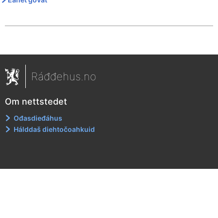
Ráđđehus.no
Om nettstedet
Ođasdieđáhus
Hálddaš diehtočoahkuid