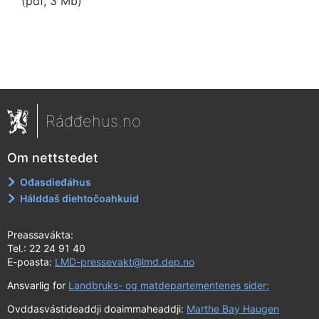
(pdf, 3 Mb)
Ráđđehus.no
Om nettstedet
Ođasdieđáhus
Hálddaš diehtočoahkuid
Preassavákta:
Tel.: 22 24 91 40
E-poasta:
LMD-pressevakt@lmd.dep.no
Ansvarlig for
Landbruks- og matdepartementenes sider:
Ovddasvástideaddji doaimmaheaddji:
Marthe Bay Haugen