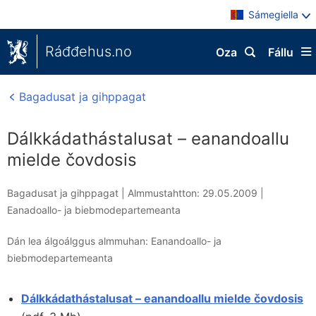
Sámegiella
Ráđđehus.no
Oza
Fállu
Bagadusat ja gihppagat
Dálkkádathástalusat – eanandoallu
mielde čovdosis
Bagadusat ja gihppagat |
Almmustahtton: 29.05.2009
|
Eanadoallo- ja biebmodepartemeanta
Dán lea álgoálggus almmuhan: Eanandoallo- ja
biebmodepartemeanta
Dálkkádathástalusat – eanandoallu mielde čovdosis