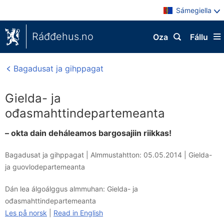
Sámegiella
Ráđđehus.no
Oza
Fállu
Bagadusat ja gihppagat
Gielda- ja
ođasmahttindepartemeanta
– okta dain deháleamos bargosajiin riikkas!
Bagadusat ja gihppagat |
Almmustahtton: 05.05.2014
|
Gielda-
ja guovlodepartemeanta
Dán lea álgoálggus almmuhan: Gielda- ja
ođasmahttindepartemeanta
Les på norsk
|
Read in English