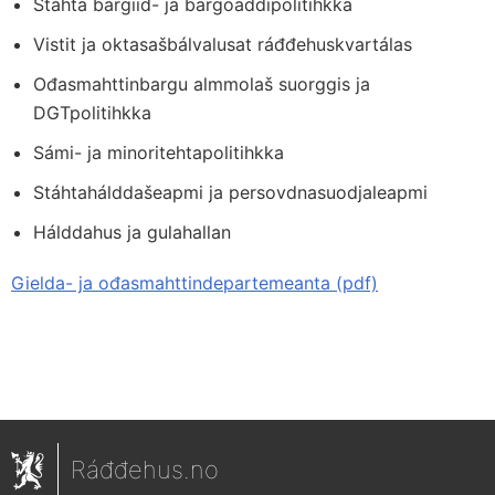
Stáhta bargiid- ja bargoaddipolitihkka
Vistit ja oktasašbálvalusat ráđđehuskvartálas
Ođasmahttinbargu almmolaš suorggis ja
DGTpolitihkka
Sámi- ja minoritehtapolitihkka
Stáhtahálddašeapmi ja persovdnasuodjaleapmi
Hálddahus ja gulahallan
Gielda- ja ođasmahttindepartemeanta (pdf)
Ráđđehus.no