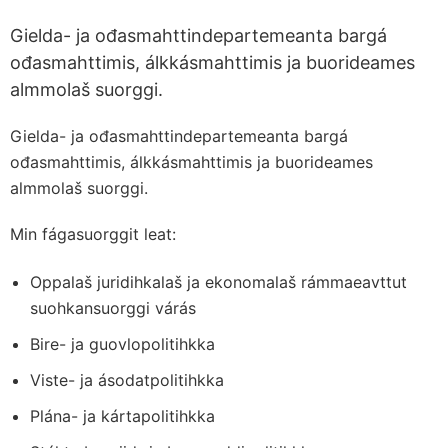
Gielda- ja ođasmahttindepartemeanta bargá
ođasmahttimis, álkkásmahttimis ja buorideames
almmolaš suorggi.
Gielda- ja ođasmahttindepartemeanta bargá
ođasmahttimis, álkkásmahttimis ja buorideames
almmolaš suorggi.
Min fágasuorggit leat:
Oppalaš juridihkalaš ja ekonomalaš rámmaeavttut
suohkansuorggi várás
Bire- ja guovlopolitihkka
Viste- ja ásodatpolitihkka
Plána- ja kártapolitihkka