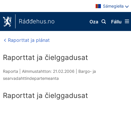
Sámegiella
Ráđđehus.no
Oza
Fállu
Raporttat ja plánat
Raporttat ja čielggadusat
Raporta |
Almmustahtton: 21.02.2006
|
Bargo- ja
searvadahttindepartemeanta
Raporttat ja čielggadusat