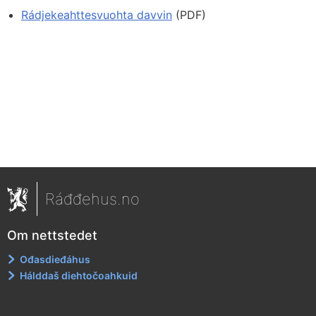
Rádjekeahttesvuohta davvin
(PDF)
Ráđđehus.no
Om nettstedet
Ođasdieđáhus
Hálddaš diehtočoahkuid