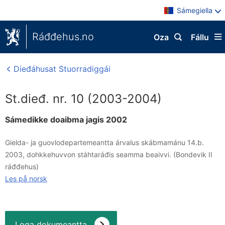
Sámegiella
Ráđđehus.no
Oza
Fállu
Dieđáhusat Stuorradiggái
St.dieđ. nr. 10 (2003-2004)
Sámedikke doaibma jagis 2002
Gielda- ja guovlodepartemeantta árvalus skábmamánu 14.b.
2003, dohkkehuvvon stáhtaráđis seamma beaivvi. (Bondevik II
ráđđehus)
Les på norsk
Loga dokumeantta