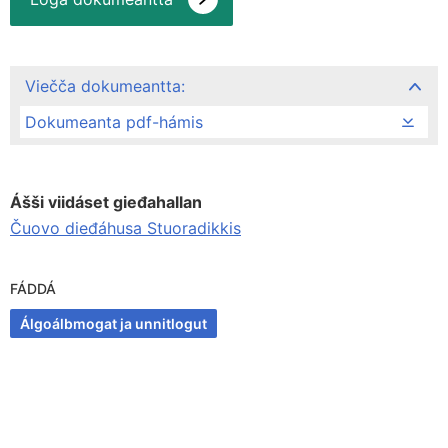
Viečča dokumeantta:
Dokumeanta pdf-hámis
Ášši viidáset gieđahallan
Čuovo dieđáhusa Stuoradikkis
FÁDDÁ
Álgoálbmogat ja unnitlogut