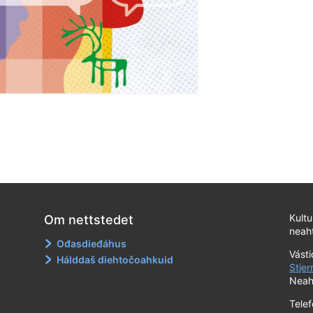
Kult
Om nettstedet
neaht
Ođasdieđáhus
Vást
Hálddaš diehtočoahkuid
Stjer
Neah
Tele