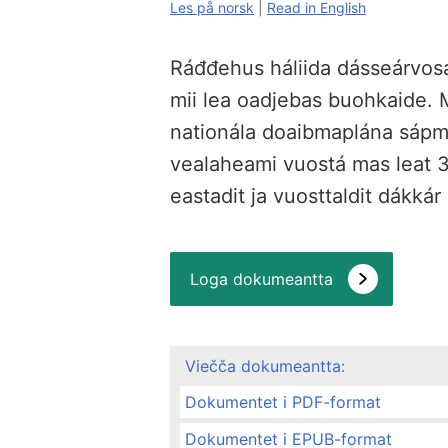
Les på norsk
|
Read in English
Ráđđehus háliida dásseárvos
mii lea oadjebas buohkaide. 
nationála doaibmaplána sápme
vealaheami vuostá mas leat 
eastadit ja vuosttaldit dákká
Loga dokumeantta
Viečča dokumeantta:
Dokumentet i PDF-format
Dokumentet i EPUB-format