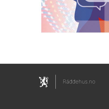
Ráđđehus.no