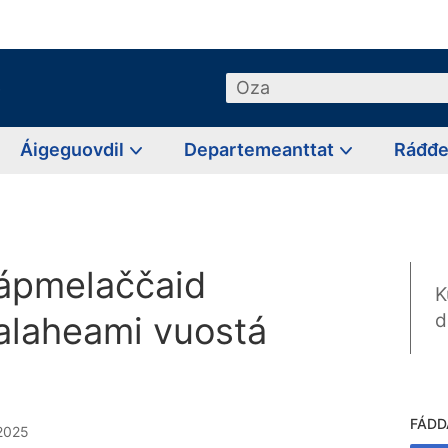
o
Oza
Áigeguovdil
Departemeanttat
Ráđđ
ápmelaččaid
K
ealaheami vuostá
d
FÁDD
.2025