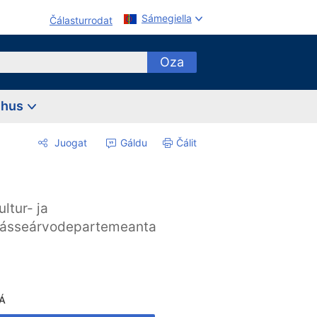
Sámegiella
Čálasturrodat
Oza
ehus
Juogat
Gáldu
Čálit
ultur- ja
ásseárvodepartemeanta
Á