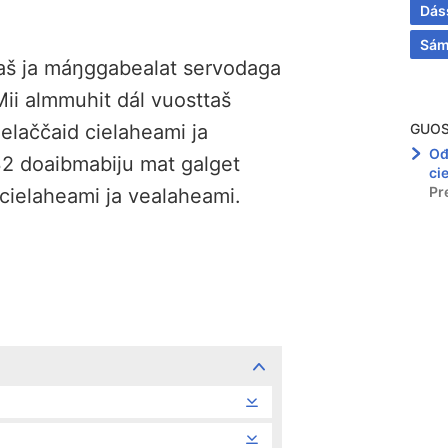
Dás
Sám
aš ja máŋggabealat servodaga
Mii almmuhit dál vuosttaš
laččaid cielaheami ja
GUO
Ođ
32 doaibmabiju mat galget
ci
Pr
r cielaheami ja vealaheami.