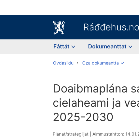
Ráđđehus.n
Fáttát
Dokumeanttat
Ovdasiidu
Oza dokumeantta
Doaibmaplána s
cielaheami ja v
2025-2030
Plánat/strategiijat |
Almmustahtton: 14.01