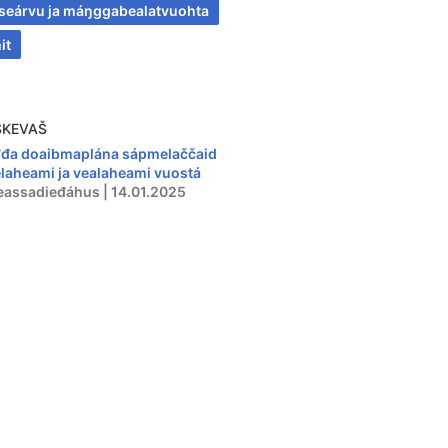
seárvu ja máŋggabealatvuohta
it
SKEVAŠ
đa doaibmaplána sápmelaččaid
elaheami ja vealaheami vuostá
eassadieđáhus | 14.01.2025