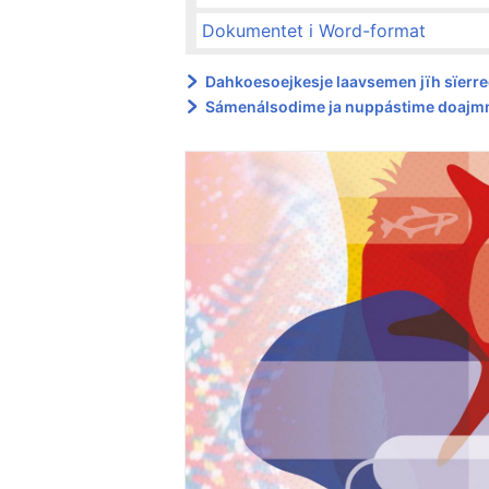
Dokumentet i Word-format
Dahkoesoejkesje laavsemen jïh sïer
Sámenálsodime ja nuppástime doaj