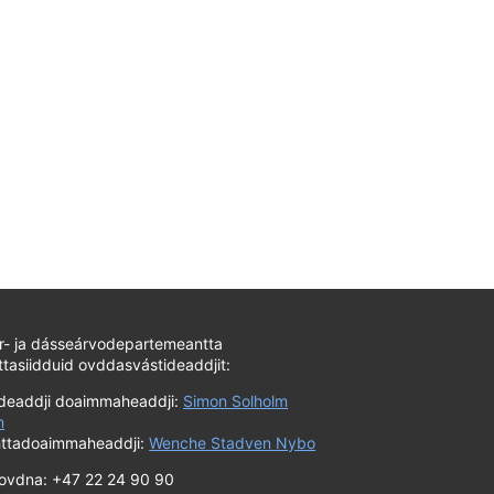
ur- ja dásseárvodepartemeantta
tasiidduid ovddasvástideaddjit:
ideaddji doaimmaheaddji:
Simon Solholm
n
ttadoaimmaheaddji:
Wenche Stadven Nybo
fovdna: +47 22 24 90 90