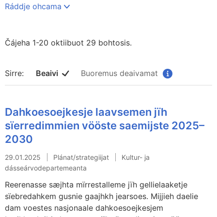
regjeringen.no
Ráddje ohcama
Čájeha 1-20 oktiibuot 29 bohtosis.
Sirre:
Beaivi
Buoremus deaivamat
Dahkoesoejkesje laavsemen jïh
sïerredimmien vööste saemijste 2025–
2030
29.01.2025
Plánat/strategiijat
Kultur- ja
dásseárvodepartemeanta
Reerenasse sæjhta mïrrestalleme jïh gellielaaketje
sïebredahkem gusnie gaajhkh jearsoes. Mijjieh daelie
dam voestes nasjonaale dahkoesoejkesjem