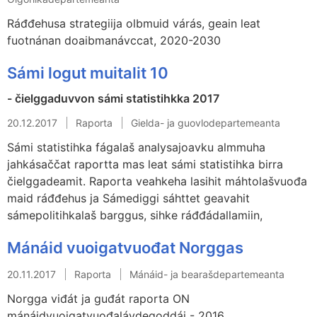
Ráđđehusa strategiija olbmuid várás, geain leat
fuotnánan doaibmanávccat, 2020-2030
Sámi logut muitalit 10
- čielggaduvvon sámi statistihkka 2017
20.12.2017
Raporta
Gielda- ja guovlodepartemeanta
Sámi statistihka fágalaš analysajoavku almmuha
jahkásaččat raportta mas leat sámi statistihka birra
čielggadeamit. Raporta veahkeha lasihit máhtolašvuođa
maid ráđđehus ja Sámediggi sáhttet geavahit
sámepolitihkalaš barggus, sihke ráđđádallamiin,
Mánáid vuoigatvuođat Norggas
20.11.2017
Raporta
Mánáid- ja bearašdepartemeanta
Norgga viđát ja guđát raporta ON
mánáidvuoigatvuođalávdegoddái - 2016