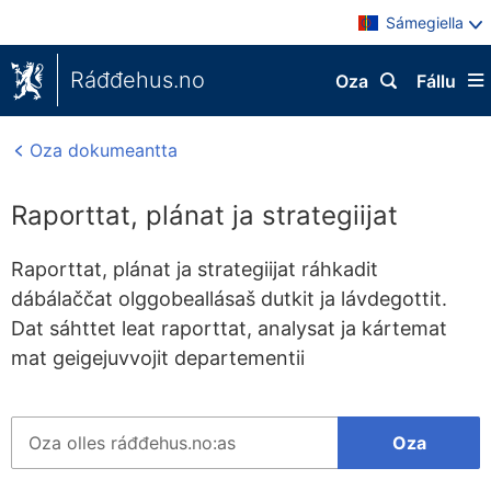
Sámegiella
Ráđđehus.no
Oza
Fállu
Oza dokumeantta
Raporttat, plánat ja strategiijat
Raporttat, plánat ja strategiijat ráhkadit
dábálaččat olggobeallásaš dutkit ja lávdegottit.
Dat sáhttet leat raporttat, analysat ja kártemat
mat geigejuvvojit departementii
Søk
Oza
på
hele