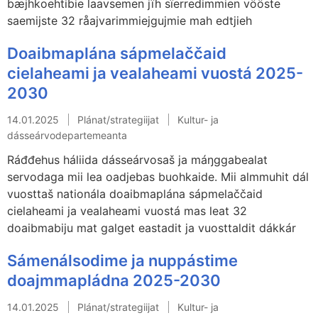
bæjhkoehtibie laavsemen jïh sïerredimmien vööste
saemijste 32 råajvarimmiejgujmie mah edtjieh
Doaibmaplána sápmelaččaid
cielaheami ja vealaheami vuostá 2025-
2030
14.01.2025
Plánat/strategiijat
Kultur- ja
dásseárvodepartemeanta
Ráđđehus háliida dásseárvosaš ja máŋggabealat
servodaga mii lea oadjebas buohkaide. Mii almmuhit dál
vuosttaš nationála doaibmaplána sápmelaččaid
cielaheami ja vealaheami vuostá mas leat 32
doaibmabiju mat galget eastadit ja vuosttaldit dákkár
Sámenálsodime ja nuppástime
doajmmapládna 2025-2030
14.01.2025
Plánat/strategiijat
Kultur- ja