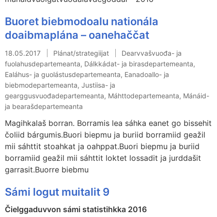
Buoret biebmodoalu nationála
doaibmaplána – oanehaččat
18.05.2017
Plánat/strategiijat
Dearvvašvuođa- ja
fuolahusdepartemeanta, Dálkkádat- ja birasdepartemeanta,
Ealáhus- ja guolástusdepartemeanta, Eanadoallo- ja
biebmodepartemeanta, Justiisa- ja
gearggusvuođadepartemeanta, Máhttodepartemeanta, Mánáid-
ja bearašdepartemeanta
Magihkalaš borran. Borramis lea sáhka eanet go bissehit
čoliid bárgumis.Buori biepmu ja buriid borramiid geažil
mii sáhttit stoahkat ja oahppat.Buori biepmu ja buriid
borramiid geažil mii sáhttit loktet lossadit ja jurddašit
garrasit.Buorre biebmu
Sámi logut muitalit 9
Čielggaduvvon sámi statistihkka 2016