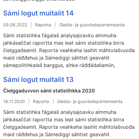
Sámi logut muitalit 14
09.06.2022
Raporta
Gielda- ja guovlodepartemeanta
Sámi statistihka fágalaš analysajoavku almmuha
jahkásaččat raportta mas leat sámi statistihka birra
čielggadeamit. Raporta veahkeha lasihit máhtolašvuođa
maid ráđđehus ja Sámediggi sáhttet geavahit
sámepolitihkalaš barggus, sihke ráđđádallamiin,
Sámi logut muitalit 13
Čielggaduvvon sámi statistihkka 2020
18.11.2020
Raporta
Gielda- ja guovlodepartemeanta
Sámi statistihka fágalaš analysajoavku almmuha
jahkásaččat raportta mas leat sámi statistihka birra
čielggadeamit. Raporta veahkeha lasihit máhtolašvuođa
maid ráđđehus ja Sámediggi sáhttet geavahit