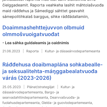
čielggadeamit. Raporta veahkeha lasihit máhtolašvuođa
maid ráđđehus ja Sámediggi sáhttet geavahit
sámepolitihkalaš barggus, sihke ráđđádallamiin,
Doaimmashehttejuvvon olbmuid
olmmošvuoigatvuođat
- Lea sáhka guldaleamis ja oaidnimis
21.06.2023
Raporta
Kultur- ja dásseárvodepartemeanta
Ráđđehusa doaibmaplána sohkabealle-
ja seksualitehta-máŋggabealatvuođa
várás (2023-2026)
25.05.2023
Plánat/strategiijat
Kultur- ja
dásseárvodepartemeanta, Bargo- ja
searvadahttindepartemeanta, Dearvvašvuođa- ja
fuolahusdepartemeanta, Gielda- ja guovlodepartemeanta,