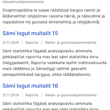
dásseárvodepartemeanta
Doajmmapládna le oasse ráddidusá bargos nannit ja
ådåsmahttet ratjástimev rasisma hárráj, ja nálsodime ja
nuppástime mij guosská etnisitiehttaj ja religijåvnnåj.
Sámi logut muitalit 15
21.11.2024
Raporta
Gielda- ja guovlodepartemeanta
Sámi statistihka fágalaš analysajoavku almmuha
jahkásaččat raportta mas leat sámi statistihka birra
čielggadeamit. Raporta veahkeha lasihit máhtolašvuođa
maid ráđđehus ja Sámediggi sáhttet geavahit
sámepolitihkalaš barggus, sihke ráđđádallamiin,
Sámi logut muitalit 16
21.11.2024
Raporta
Gielda- ja guovlodepartemeanta
Sámi statistihka fágalaš analysajoavku almmuha
jahkásaččat raportta mas leat sámi statistihka birra