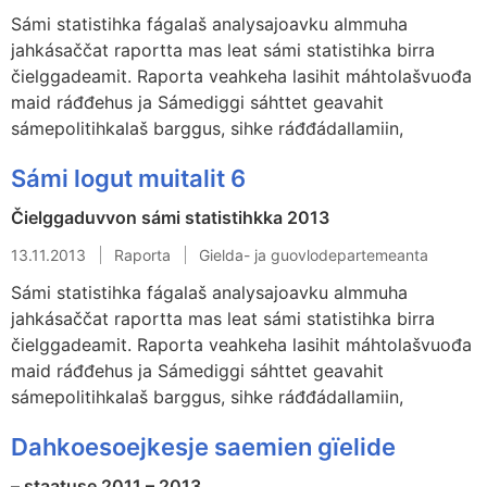
Sámi statistihka fágalaš analysajoavku almmuha
jahkásaččat raportta mas leat sámi statistihka birra
čielggadeamit. Raporta veahkeha lasihit máhtolašvuođa
maid ráđđehus ja Sámediggi sáhttet geavahit
sámepolitihkalaš barggus, sihke ráđđádallamiin,
Sámi logut muitalit 6
Čielggaduvvon sámi statistihkka 2013
13.11.2013
Raporta
Gielda- ja guovlodepartemeanta
Sámi statistihka fágalaš analysajoavku almmuha
jahkásaččat raportta mas leat sámi statistihka birra
čielggadeamit. Raporta veahkeha lasihit máhtolašvuođa
maid ráđđehus ja Sámediggi sáhttet geavahit
sámepolitihkalaš barggus, sihke ráđđádallamiin,
Dahkoesoejkesje saemien gïelide
– staatuse 2011 – 2013