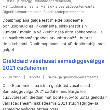
Justiisa- ja gearggusvuođadepartemeanta,
Máhttodepartemeanta, Mánáid- ja bearašdepartemeanta,
Olgoriikadepartemeanta, Suodjalusdepartemeanta
Doaibmaplána galgá leat mielde bajideame
bonjuolbmuid eallinkvalitehta, sihkkarastit sin
vuoigatvuođaid ja váikkuhit dasa ahte sohkabealle- ja
seksualitehtamáŋggabealatvuohta oažžu buoret
dohkkeheami. Doaibmaplánas leat 49 doaibmabiju mat
galget
Gielddaid vásáhusat sámediggeválgga
2021 čađahemiin
29.06.2022
Raporta
Gielda- ja guovlodepartemeanta
Oslo Economics lea iskan gielddaid vásáhusaid
Sámediggeválga 2021 čađahemiin. Bargu lea
čuovvoleapmi dieđuin mat bohte ruovttoluotta gielddain
válgačađaheami iskkadeamis 2021 stuorradigge- ja
sámediggeválgga oktavuođas.