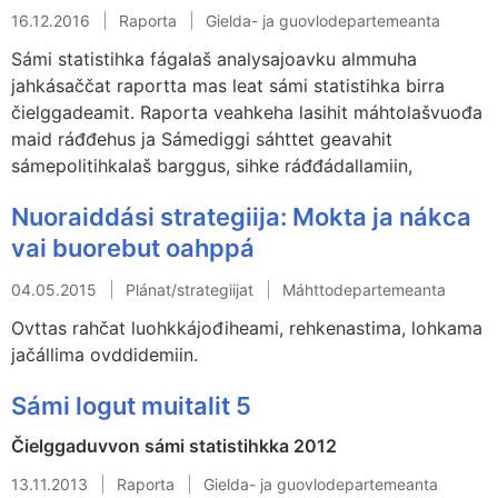
16.12.2016
Raporta
Gielda- ja guovlodepartemeanta
Sámi statistihka fágalaš analysajoavku almmuha
jahkásaččat raportta mas leat sámi statistihka birra
čielggadeamit. Raporta veahkeha lasihit máhtolašvuođa
maid ráđđehus ja Sámediggi sáhttet geavahit
sámepolitihkalaš barggus, sihke ráđđádallamiin,
Nuoraiddási strategiija: Mokta ja nákca
vai buorebut oahppá
04.05.2015
Plánat/strategiijat
Máhttodepartemeanta
Ovttas rahčat luohkkájođiheami, rehkenastima, lohkama
jačállima ovddidemiin.
Sámi logut muitalit 5
Čielggaduvvon sámi statistihkka 2012
13.11.2013
Raporta
Gielda- ja guovlodepartemeanta