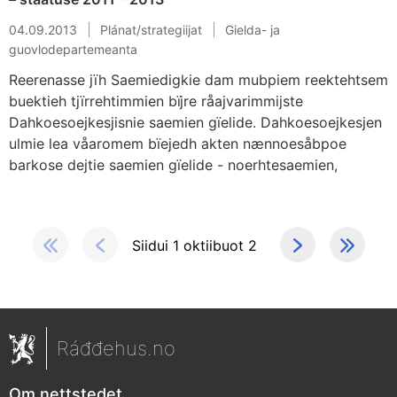
04.09.2013
Plánat/strategiijat
Gielda- ja
guovlodepartemeanta
Reerenasse jïh Saemiedigkie dam mubpiem reektehtsem
buektieh tjïrrehtimmien bïjre råajvarimmijste
Dahkoesoejkesjisnie saemien gïelide. Dahkoesoejkesjen
ulmie lea våaromem bïejedh akten nænnoesåbpoe
barkose dejtie saemien gïelide - noerhtesaemien,
Siidui 1 oktiibuot 2
Ráđđehus.no
Om nettstedet