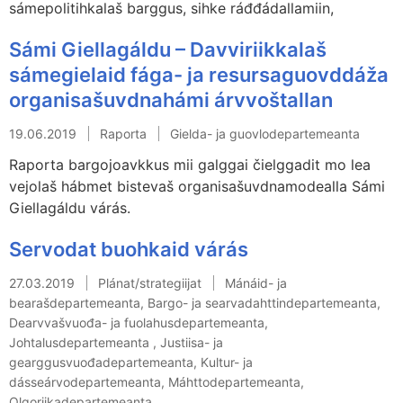
sámepolitihkalaš barggus, sihke ráđđádallamiin,
Sámi Giellagáldu – Davviriikkalaš
sámegielaid fága- ja resursaguovddáža
organisašuvdnahámi árvvoštallan
19.06.2019
Raporta
Gielda- ja guovlodepartemeanta
Raporta bargojoavkkus mii galggai čielggadit mo lea
vejolaš hábmet bistevaš organisašuvdnamodealla Sámi
Giellagáldu várás.
Servodat buohkaid várás
27.03.2019
Plánat/strategiijat
Mánáid- ja
bearašdepartemeanta, Bargo- ja searvadahttindepartemeanta,
Dearvvašvuođa- ja fuolahusdepartemeanta,
Johtalusdepartemeanta , Justiisa- ja
gearggusvuođadepartemeanta, Kultur- ja
dásseárvodepartemeanta, Máhttodepartemeanta,
Olgoriikadepartemeanta