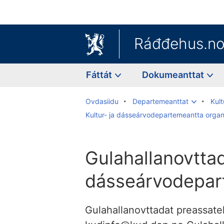
Ráđđehus.n
Fáttát
Dokumeanttat
Ovdasiidu
Departemeanttat
Kul
Kultur- ja dásseárvodepartemeantta organ
Gulahallanovttad
dásseárvodepar
Gulahallanovttadat preassate