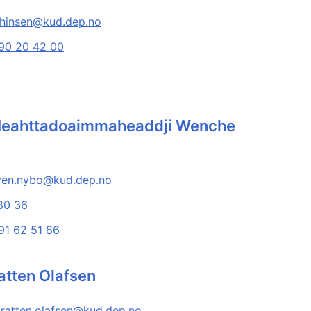
thinsen@kud.dep.no
90 20 42 00
/Neahttadoaimmaheaddji Wenche
ven.nybo@kud.dep.no
80 36
91 62 51 86
atten Olafsen
bratten.olafsen@kud.dep.no