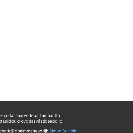
ur- ja dásseárvodepartemeantta
tasiidduid ovddasvástideaddjit:
ideaddji doaimmaheaddji:
Simon Solholm