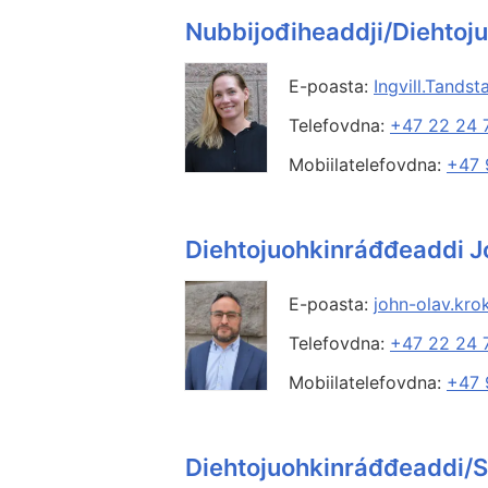
Nubbijođiheaddji/Diehtoju
E-poasta:
Ingvill.Tands
Telefovdna:
+47 22 24 
Mobiilatelefovdna:
+47 
Diehtojuohkinráđđeaddi J
E-poasta:
john-olav.kr
Telefovdna:
+47 22 24 
Mobiilatelefovdna:
+47 
Diehtojuohkinráđđeaddi/S