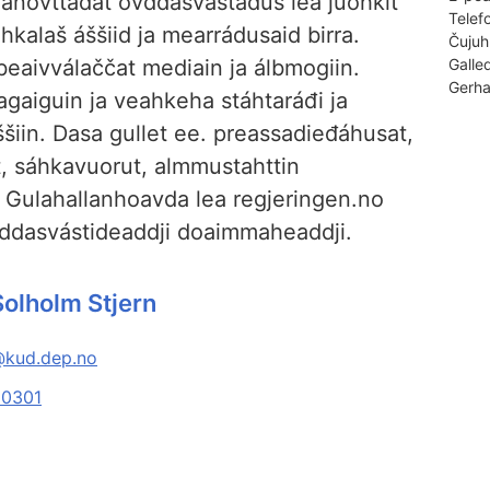
anovttadat ovddasvástádus lea juohkit
Telef
hkalaš áššiid ja mearrádusaid birra.
Čujuh
beaivválaččat mediain ja álbmogiin.
Galle
Gerha
agaiguin ja veahkeha stáhtaráđi ja
šiin. Dasa gullet ee. preassadieđáhusat,
t, sáhkavuorut, almmustahttin
á. Gulahallanhoavda lea regjeringen.no
vddasvástideaddji doaimmaheaddji.
olholm Stjern
@kud.dep.no
0301