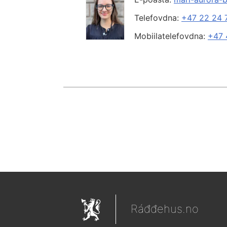
Telefovdna:
+47 22 24 
Mobiilatelefovdna:
+47 
Ráđđehus.no