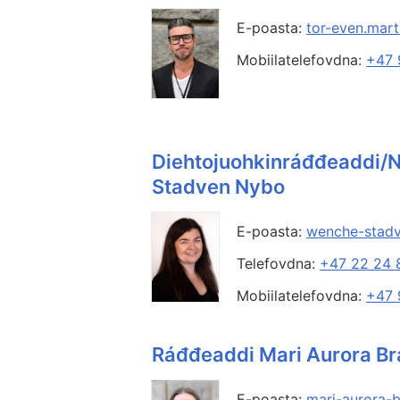
E-poasta:
tor-even.mar
Mobiilatelefovdna:
+47 
Diehtojuohkinráđđeaddi
Stadven Nybo
E-poasta:
wenche-stad
Telefovdna:
+47 22 24 
Mobiilatelefovdna:
+47 
Ráđđeaddi Mari Aurora Br
E-poasta:
mari-aurora-