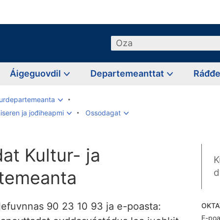
o
Oza
Áigeguovdil
Departemeanttat
Ráđđ
turdepartemeanta
iseren ja jođiheapmi
Ossodagat
at Kultur- ja
K
temeanta
d
lefuvnnas 90 23 10 93 ja e-poasta:
OKT
E-poa