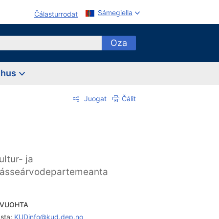
Sámegiella
Čálasturrodat
Oza
ehus
Juogat
Čálit
ultur- ja
ásseárvodepartemeanta
AVUOHTA
sta: 
KUDinfo@kud.dep.no