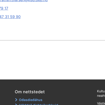
79 17
47 31 59 90
Kult
Om nettstedet
neaht
Ođasdieđáhus
Vást