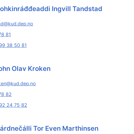
ohkinráđđeaddi Ingvill Tandstad
tad@kud.dep.no
78 81
99 38 50 81
ohn Olav Kroken
oken@kud.dep.no
78 82
92 24 75 82
árdnečálli Tor Even Marthinsen