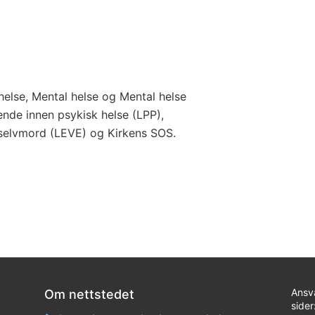
helse, Mental helse og Mental helse
nde innen psykisk helse (LPP),
r selvmord (LEVE) og Kirkens SOS.
Ansv
Om nettstedet
sider