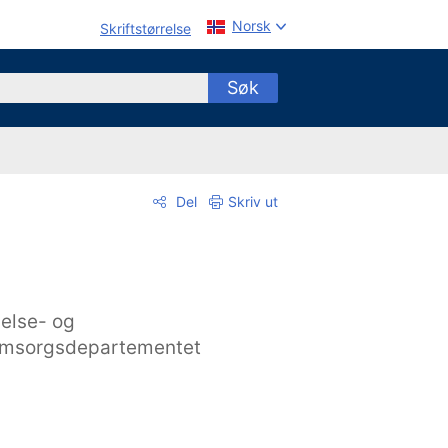
Norsk
Skriftstørrelse
Søk
Del
Skriv ut
else- og
msorgsdepartementet