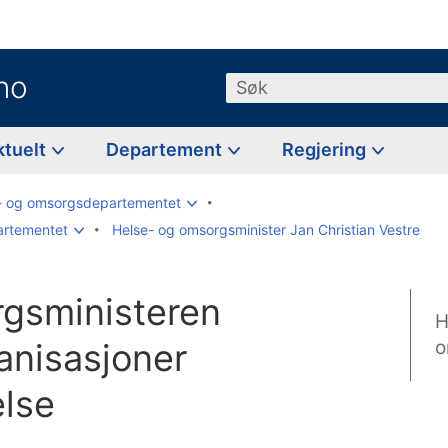
no
Søk
ktuelt
Departement
Regjering
- og omsorgsdepartementet
artementet
Helse- og omsorgsminister Jan Christian Vestre
gsministeren
H
anisasjoner
o
else