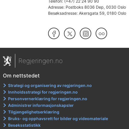
Telefon:
(+47) 22 24 90 90
Adresse:
Postboks 8036 Dep, 0030 Oslo
Besøksadresse:
Akersgata 59, 0180 Oslo
Facebook
X/Twitter
Instagram
Flickr
Regjeringen.no
Om nettstedet
Strategi og organisering av regjeringen.no
Innholdsstrategi for regjeringen.no
Personvernerklæring for regjeringen.no
Administrer informasjonskapsler
Tilgjengelighetserklæring
Bruks- og opphavsrett for bilder og videomateriale
Besøksstatistikk