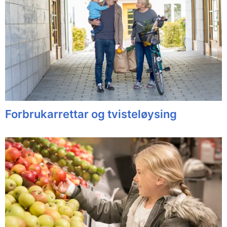
Forbrukarrettar og tvisteløysing