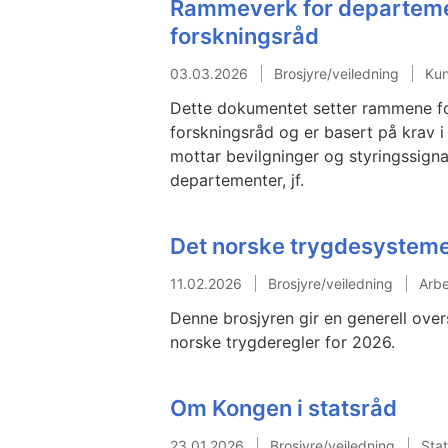
Rammeverk for departeme
forskningsråd
03.03.2026
Brosjyre/veiledning
Ku
Dette dokumentet setter rammene f
forskningsråd og er basert på krav 
mottar bevilgninger og styringssignal
departementer, jf.
Det norske trygdesystem
11.02.2026
Brosjyre/veiledning
Arbe
Denne brosjyren gir en generell ove
norske trygderegler for 2026.
Om Kongen i statsråd
23.01.2026
Brosjyre/veiledning
Stat