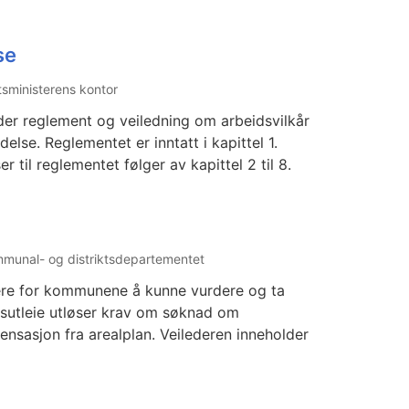
se
tsministerens kontor
der reglement og veiledning om arbeidsvilkår
else. Reglementet er inntatt i kapittel 1.
 til reglementet følger av kapittel 2 til 8.
munal- og distriktsdepartementet
tere for kommunene å kunne vurdere og ta
tidsutleie utløser krav om søknad om
nsasjon fra arealplan. Veilederen inneholder