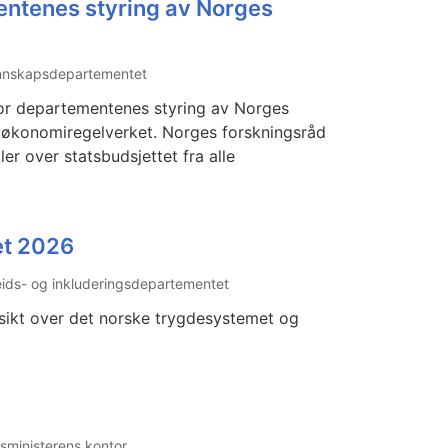
ntenes styring av Norges
nnskapsdepartementet
or departementenes styring av Norges
i økonomiregelverket. Norges forskningsråd
er over statsbudsjettet fra alle
et 2026
ids- og inkluderingsdepartementet
rsikt over det norske trygdesystemet og
sministerens kontor