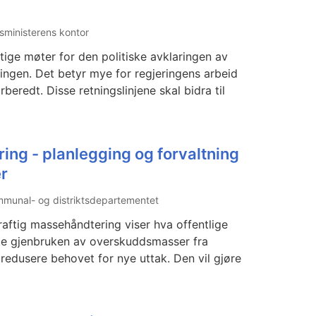
sministerens kontor
ige møter for den politiske avklaringen av
ningen. Det betyr mye for regjering­ens arbeid
beredt. Disse retningslinjene skal bidra til
ng - planlegging og forvaltning
r
munal- og distriktsdepartementet
aftig massehåndtering viser hva offentlige
øke gjenbruken av overskuddsmasser fra
redusere behovet for nye uttak. Den vil gjøre