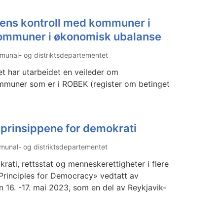
rens kontroll med kommuner i
kommuner i økonomisk ubalanse
unal- og distriktsdepartementet
t har utarbeidet en veileder om
ommuner som er i ROBEK (register om betinget
prinsippene for demokrati
unal- og distriktsdepartementet
rati, rettsstat og menneskerettigheter i flere
 Principles for Democracy» vedtatt av
 16. -17. mai 2023, som en del av Reykjavik-