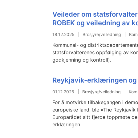
Veileder om statsforvalte
ROBEK og veiledning av 
18.12.2025
Brosjyre/veiledning
Komm
Kommunal- og distriktsdepartemente
statsforvalterenes oppfølging av k
godkjenning og kontroll).
Reykjavik-erklæringen og 
01.12.2025
Brosjyre/veiledning
Komm
For å motvirke tilbakegangen i demok
europeiske land, ble «The Reykjavík
Europarådet sitt fjerde toppmøte den
erklæringen.