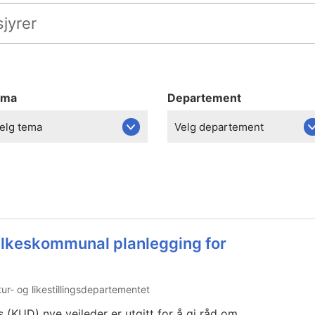
ema
Departement
elg tema
Velg departement
ylkeskommunal planlegging for
tur- og likestillingsdepartementet
s (KUD) nye veileder er utgitt for å gi råd om