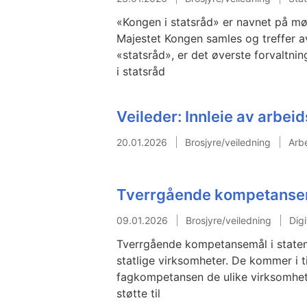
«Kongen i statsråd» er navnet på mø
Majestet Kongen samles og treffer av
«statsråd», er det øverste forvaltni
i statsråd
Veileder: Innleie av arbeid
20.01.2026
Brosjyre/veiledning
Arb
Tverrgående kompetansem
09.01.2026
Brosjyre/veiledning
Dig
Tverrgående kompetansemål i staten 
statlige virksomheter. De kommer i ti
fagkompetansen de ulike virksomhete
støtte til