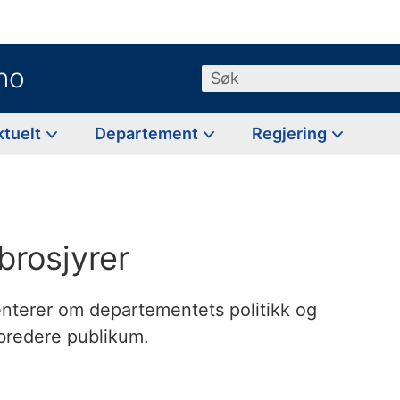
no
Søk
ktuelt
Departement
Regjering
brosjyrer
ienterer om departementets politikk og
 bredere publikum.