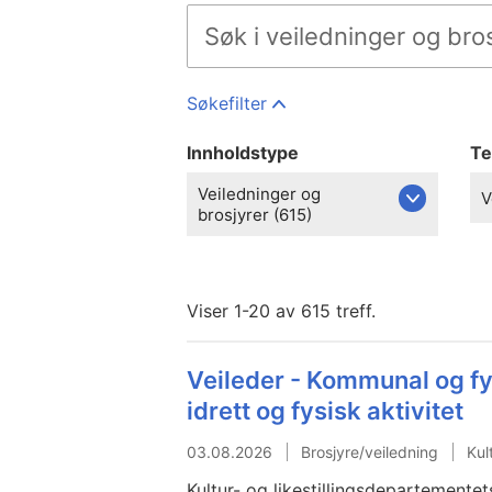
Søk
på
hele
regjeringen.no
Søkefilter
Innholdstype
T
Veiledninger og
V
brosjyrer (615)
Viser 1-20 av 615 treff.
Veileder - Kommunal og f
idrett og fysisk aktivitet
03.08.2026
Brosjyre/veiledning
Kul
Kultur- og likestillingsdepartementet