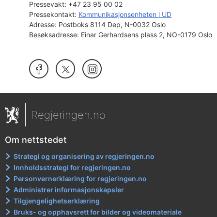
Pressevakt:
+47 23 95 00 02
Pressekontakt:
Kommunikasjonsenheten i UD
Adresse:
Postboks 8114 Dep, N-0032 Oslo
Besøksadresse:
Einar Gerhardsens plass 2, NO-0179 Oslo
Regjeringen
X/Twitter
UD
på
på
Facebook
Instagram
Regjeringen.no
Om nettstedet
Strategi og organisering av regjeringen.no
Innholdsstrategi for regjeringen.no
Personvernerklæring for regjeringen.no
Administrer informasjonskapsler
Tilgjengelighetserklæring
Bruks- og opphavsrett for bilder og videomateriale